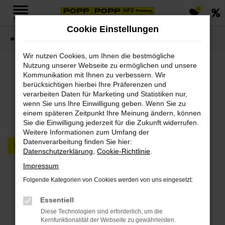
0
Zum
MENÜ
Hauptinhalt
Cookie Einstellungen
springen
Startseite
FAHRZEUGMARKT PKW & LKW
Wir nutzen Cookies, um Ihnen die bestmögliche
Nutzung unserer Webseite zu ermöglichen und unsere
Jetzt PKWs & LKWs in
Kommunikation mit Ihnen zu verbessern. Wir
berücksichtigen hierbei Ihre Präferenzen und
unserem Fahrzeugmarkt
verarbeiten Daten für Marketing und Statistiken nur,
wenn Sie uns Ihre Einwilligung geben. Wenn Sie zu
finden
einem späteren Zeitpunkt Ihre Meinung ändern, können
Sie die Einwilligung jederzeit für die Zukunft widerrufen.
Weitere Informationen zum Umfang der
Datenverarbeitung finden Sie hier:
PKW
LKW
Datenschutzerklärung
,
Cookie-Richtlinie
.
Impressum
Fehler: Network Error
Folgende Kategorien von Cookies werden von uns eingesetzt:
Beim Laden ist ein Fehler aufgetreten.
Essentiell
Hier sind ein paar Tipps, die dir helfen können:
Diese Technologien sind erforderlich, um die
Kernfunktionalität der Webseite zu gewährleisten.