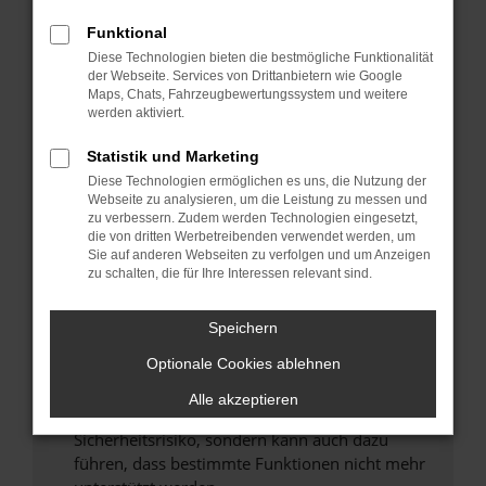
Überprüfe deine Firewall und deine
Internetverbindung.
Funktional
Laden andere Webseiten, zum Beispiel deine
Diese Technologien bieten die bestmögliche Funktionalität
der Webseite. Services von Drittanbietern wie Google
Suchmaschine?
Maps, Chats, Fahrzeugbewertungssystem und weitere
Prüfe deine Browsererweiterungen.
werden aktiviert.
Manche Erweiterungen, wie Werbeblocker,
Statistik und Marketing
können das Laden bestimmter Seiten
verhindern. Funktioniert die Seite in einem
Diese Technologien ermöglichen es uns, die Nutzung der
Webseite zu analysieren, um die Leistung zu messen und
anderen Browser oder in einem privaten
zu verbessern. Zudem werden Technologien eingesetzt,
Fenster?
die von dritten Werbetreibenden verwendet werden, um
Sie auf anderen Webseiten zu verfolgen und um Anzeigen
Starte dein Gerät neu.
zu schalten, die für Ihre Interessen relevant sind.
Das kann manchmal helfen, vorübergehende
Probleme zu beheben.
Speichern
Stelle sicher, dass dein Browser und dein
Optionale Cookies ablehnen
Betriebssystem auf dem neuesten Stand
sind.
Alle akzeptieren
Veraltete Software birgt nicht nur ein
Sicherheitsrisiko, sondern kann auch dazu
führen, dass bestimmte Funktionen nicht mehr