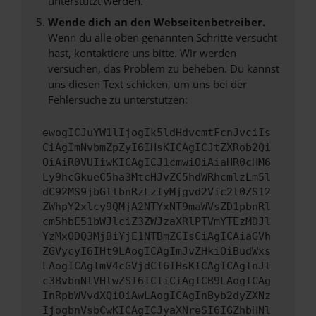
unterstützt werden.
Wende dich an den Webseitenbetreiber.
Wenn du alle oben genannten Schritte versucht
hast, kontaktiere uns bitte. Wir werden
versuchen, das Problem zu beheben. Du kannst
uns diesen Text schicken, um uns bei der
Fehlersuche zu unterstützen:
ewogICJuYW1lIjogIk5ldHdvcmtFcnJvciIs
CiAgImNvbmZpZyI6IHsKICAgICJtZXRob2Qi
OiAiR0VUIiwKICAgICJ1cmwiOiAiaHR0cHM6
Ly9hcGkueC5ha3MtcHJvZC5hdWRhcmlzLm5l
dC92MS9jbGllbnRzLzIyMjgvd2Vic2l0ZS12
ZWhpY2xlcy9QMjA2NTYxNT9maWVsZD1pbnRl
cm5hbE51bWJlciZ3ZWJzaXRlPTVmYTEzMDJl
YzMxODQ3MjBiYjE1NTBmZCIsCiAgICAiaGVh
ZGVycyI6IHt9LAogICAgImJvZHkiOiBudWxs
LAogICAgImV4cGVjdCI6IHsKICAgICAgInJl
c3BvbnNlVHlwZSI6ICIiCiAgICB9LAogICAg
InRpbWVvdXQiOiAwLAogICAgInByb2dyZXNz
IjogbnVsbCwKICAgICJyaXNreSI6IGZhbHNl