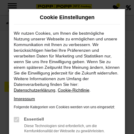
0
Zum
MENÜ
Hauptinhalt
Cookie Einstellungen
springen
Startseite
FAHRZEUGMARKT PKW & LKW
Wir nutzen Cookies, um Ihnen die bestmögliche
Nutzung unserer Webseite zu ermöglichen und unsere
Jetzt PKWs & LKWs in
Kommunikation mit Ihnen zu verbessern. Wir
berücksichtigen hierbei Ihre Präferenzen und
unserem Fahrzeugmarkt
verarbeiten Daten für Marketing und Statistiken nur,
wenn Sie uns Ihre Einwilligung geben. Wenn Sie zu
finden
einem späteren Zeitpunkt Ihre Meinung ändern, können
Sie die Einwilligung jederzeit für die Zukunft widerrufen.
Weitere Informationen zum Umfang der
Datenverarbeitung finden Sie hier:
PKW
LKW
Datenschutzerklärung
,
Cookie-Richtlinie
.
Impressum
Fehler: Network Error
Folgende Kategorien von Cookies werden von uns eingesetzt:
Beim Laden ist ein Fehler aufgetreten.
Essentiell
Hier sind ein paar Tipps, die dir helfen können:
Diese Technologien sind erforderlich, um die
Kernfunktionalität der Webseite zu gewährleisten.