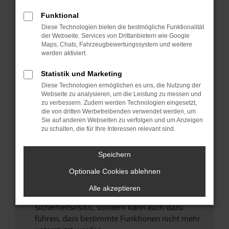
Überprüfe deine Firewall und deine
Internetverbindung.
Funktional
Laden andere Webseiten, zum Beispiel deine
Diese Technologien bieten die bestmögliche Funktionalität
der Webseite. Services von Drittanbietern wie Google
Suchmaschine?
Maps, Chats, Fahrzeugbewertungssystem und weitere
Prüfe deine Browsererweiterungen.
werden aktiviert.
Manche Erweiterungen, wie Werbeblocker,
Statistik und Marketing
können das Laden bestimmter Seiten
verhindern. Funktioniert die Seite in einem
Diese Technologien ermöglichen es uns, die Nutzung der
Webseite zu analysieren, um die Leistung zu messen und
anderen Browser oder in einem privaten
zu verbessern. Zudem werden Technologien eingesetzt,
Fenster?
die von dritten Werbetreibenden verwendet werden, um
Sie auf anderen Webseiten zu verfolgen und um Anzeigen
Starte dein Gerät neu.
zu schalten, die für Ihre Interessen relevant sind.
Das kann manchmal helfen, vorübergehende
Probleme zu beheben.
Speichern
Stelle sicher, dass dein Browser und dein
Optionale Cookies ablehnen
Betriebssystem auf dem neuesten Stand
sind.
Alle akzeptieren
Veraltete Software birgt nicht nur ein
Sicherheitsrisiko, sondern kann auch dazu
führen, dass bestimmte Funktionen nicht mehr