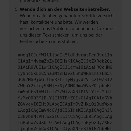
unterstützt werden.
Wende dich an den Webseitenbetreiber.
Wenn du alle oben genannten Schritte versucht
hast, kontaktiere uns bitte. Wir werden
versuchen, das Problem zu beheben. Du kannst
uns diesen Text schicken, um uns bei der
Fehlersuche zu unterstützen:
ewogICJuYW1lIjogIk5ldHdvcmtFcnJvciIs
CiAgImNvbmZpZyI6IHsKICAgICJtZXRob2Qi
OiAiR0VUIiwKICAgICJ1cmwiOiAiaHR0cHM6
Ly9hcGkueC5ha3MtcHJvZC5hdWRhcmlzLm5l
dC92MS9jbGllbnRzLzIyMjgvd2Vic2l0ZS12
ZWhpY2xlcy9SMjExNjA0MD9maWVsZD1pbnRl
cm5hbE51bWJlciZ3ZWJzaXRlPTVmYTEzMDJl
YzMxODQ3MjBiYjE1NTBmZCIsCiAgICAiaGVh
ZGVycyI6IHt9LAogICAgImJvZHkiOiBudWxs
LAogICAgImV4cGVjdCI6IHsKICAgICAgInJl
c3BvbnNlVHlwZSI6ICIiCiAgICB9LAogICAg
InRpbWVvdXQiOiAwLAogICAgInByb2dyZXNz
IjogbnVsbCwKICAgICJyaXNreSI6IGZhbHNl