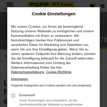
0
Zum
LKW MENÜ
Hauptinhalt
Cookie Einstellungen
springen
Wir nutzen Cookies, um Ihnen die bestmögliche
Nutzung unserer Webseite zu ermöglichen und unsere
Kommunikation mit Ihnen zu verbessern. Wir
Verkauf von Ersatzt
berücksichtigen hierbei Ihre Präferenzen und
verarbeiten Daten für Marketing und Statistiken nur,
Autoteile Verkauf von POPP Fah
wenn Sie uns Ihre Einwilligung geben. Wenn Sie zu
einem späteren Zeitpunkt Ihre Meinung ändern, können
Startseite
LKW
Ersatzteile
Ersatzteil Verkauf
Sie die Einwilligung jederzeit für die Zukunft widerrufen.
Weitere Informationen zum Umfang der
Datenverarbeitung finden Sie hier:
Datenschutzerklärung
,
Cookie-Richtlinie
.
Impressum
Unser Ersatzteilverkauf
Folgende Kategorien von Cookies werden von uns eingesetzt:
für LKW bietet Ihnen
Essentiell
erstklassige
Diese Technologien sind erforderlich, um die
Kernfunktionalität der Webseite zu gewährleisten.