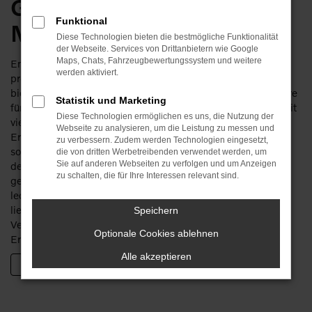
Gelegenheiten und jede
Funktional
Menge Schnäppchen.
Diese Technologien bieten die bestmögliche Funktionalität
der Webseite. Services von Drittanbietern wie Google
Maps, Chats, Fahrzeugbewertungssystem und weitere
Entdecken Sie die Vielfalt von POPP Fahrzeugbau und
werden aktiviert.
profitieren Sie von unserer erstklassigen Konditionen. Wir
bieten Ihnen ausschließlich Original-Ersatzteile, insbesondere
Statistik und Marketing
für die Hersteller Volvo Trucks und Renault, mit denen wir seit
Diese Technologien ermöglichen es uns, die Nutzung der
vielen Jahren eine enge Partnerschaft betreiben. Unser
Webseite zu analysieren, um die Leistung zu messen und
Ersatzteillager ist riesig und wir sind im Ersatzteilverkauf
zu verbessern. Zudem werden Technologien eingesetzt,
sowohl zum reinen Verkauf als auch zum Einbau bereit. Für
die von dritten Werbetreibenden verwendet werden, um
Sie auf anderen Webseiten zu verfolgen und um Anzeigen
den unwahrscheinlichen Fall, dass wir einmal nicht das
zu schalten, die für Ihre Interessen relevant sind.
gewünschte Ersatzteil auf Lager haben, benötigen wir
lediglich 24 Stunden, um Ihnen Original Volvo-Ersatzteile zu
liefern. Unser Ersatzteilverkauf widmet sich nicht nur dem
Speichern
Verkauf von Neuware, sondern auch von gebrauchten
Optionale Cookies ablehnen
Ersatzteilen von Volvo.
Alle akzeptieren
ZUM GEBRAUCHTTEILEMARKT