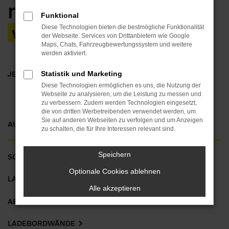
mit dem Silosteller
Funktional
von POPP Fahrzeugbau
Diese Technologien bieten die bestmögliche Funktionalität
der Webseite. Services von Drittanbietern wie Google
Maps, Chats, Fahrzeugbewertungssystem und weitere
werden aktiviert.
Statistik und Marketing
JETZT BERATEN LASSEN!
Diese Technologien ermöglichen es uns, die Nutzung der
Webseite zu analysieren, um die Leistung zu messen und
zu verbessern. Zudem werden Technologien eingesetzt,
die von dritten Werbetreibenden verwendet werden, um
Sie auf anderen Webseiten zu verfolgen und um Anzeigen
AUFBAUTEN-ÜBERSICHT:
zu schalten, die für Ihre Interessen relevant sind.
Speichern
SCHWERLAST-AUFBAUTEN
Optionale Cookies ablehnen
LADEKRANE-AUFBAUTEN
Alle akzeptieren
ABSETZ- UND ABROLLKIPPER
LADEBORDWÄNDE