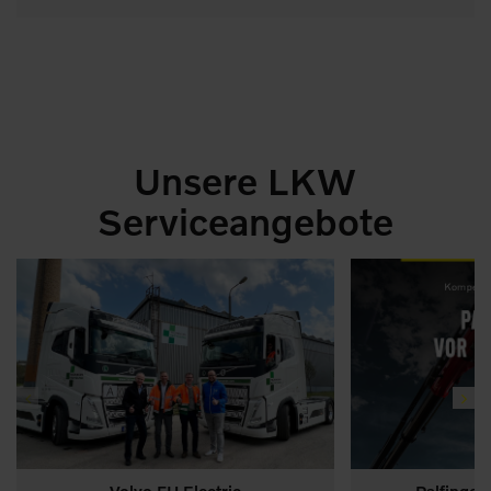
Unsere LKW
Serviceangebote
Volvo FH Electric
Palfinger 