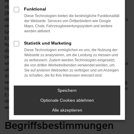
verwenden. Die Erhebung und Nutzung Ihrer Daten erfolgt
streng nach den Vorgaben des Bundesdatenschutzgesetzes
Funktional
(BDSG) und des Telemediengesetzes (TMG). Wir fühlen uns
Diese Technologien bieten die bestmögliche Funktionalität
der Vertraulichkeit Ihrer personenbezogenen Daten besonders
der Webseite. Services von Drittanbietern wie Google
verpflichtet und arbeiten deshalb streng innerhalb der
Maps, Chats, Fahrzeugbewertungssystem und weitere
Grenzen, die die gesetzlichen Vorgaben uns setzen. Die
werden aktiviert.
Erhebung dieser personenbezogenen Daten erfolgt auf
Statistik und Marketing
freiwilliger Basis, wenn uns das möglich ist. Auch geben wir
diese Daten nur mit Ihrer ausdrücklichen Zustimmung an
Diese Technologien ermöglichen es uns, die Nutzung der
Webseite zu analysieren, um die Leistung zu messen und
Dritte weiter. Wir sorgen bei besonders vertraulichen Daten
zu verbessern. Zudem werden Technologien eingesetzt,
wie im Zahlungsverkehr oder im Hinblick auf Ihre Anfragen an
die von dritten Werbetreibenden verwendet werden, um
uns durch Einsatz einer SSL-Verschlüsselung für hohe
Sie auf anderen Webseiten zu verfolgen und um Anzeigen
Sicherheit. Wir möchten es aber an dieser Stelle nicht
zu schalten, die für Ihre Interessen relevant sind.
versäumen, auf die allgemeinen Gefahren der Internetnutzung
hinzuweisen, auf die wir keinen Einfluss haben. Besonders im
Speichern
E-Mail-Verkehr sind Ihre Daten ohne weitere Vorkehrungen
Optionale Cookies ablehnen
nicht sicher und können unter Umständen von Dritten erfasst
werden.
Alle akzeptieren
Begriffsbestimmungen