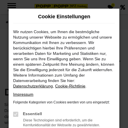
0
Zum
MENÜ
Hauptinhalt
Cookie Einstellungen
springen
Startseite
Datenschutz
Wir nutzen Cookies, um Ihnen die bestmögliche
Nutzung unserer Webseite zu ermöglichen und unsere
Datenschutz
Kommunikation mit Ihnen zu verbessern. Wir
berücksichtigen hierbei Ihre Präferenzen und
verarbeiten Daten für Marketing und Statistiken nur,
Datenschutzhinweise für
wenn Sie uns Ihre Einwilligung geben. Wenn Sie zu
einem späteren Zeitpunkt Ihre Meinung ändern, können
unsere Website
Sie die Einwilligung jederzeit für die Zukunft widerrufen.
Weitere Informationen zum Umfang der
Datenverarbeitung finden Sie hier:
Datenschutzerklärung
,
Cookie-Richtlinie
.
Datenschutzerklärung
Impressum
Folgende Kategorien von Cookies werden von uns eingesetzt:
Sie erhalten als Nutzer unserer Internetseite in dieser
Datenschutzerklärung alle notwendigen Informationen
Essentiell
darüber, wie, in welchem Umfang sowie zu welchem Zweck
Diese Technologien sind erforderlich, um die
wir oder Drittanbieter Daten von Ihnen erheben und diese
Kernfunktionalität der Webseite zu gewährleisten.