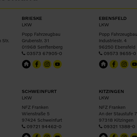
BRIESKE
EBENSFELD
LKW
LKW
Popp Fahrzeugbau
Popp Fahrzeugba
 Str.
Grubenstr. 31
Industriestr. 4
01968 Senftenberg
96250 Ebensfeld
03573 67905-0
09573 9655-0
SCHWEINFURT
KITZINGEN
LKW
LKW
NFZ Franken
NFZ Franken
Wienstraße 5
An der Staustufe 7
97424 Schweinfurt
97318 Kitzingen
09721 94462-0
09321 1388-0