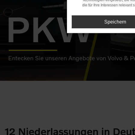
Technologien eingesetzt, die v
die für Ihre Interessen relevant s
PKW
Speichern
Entecken Sie unseren Angebote von Volvo & Po
12 Niederlassungen in Deu