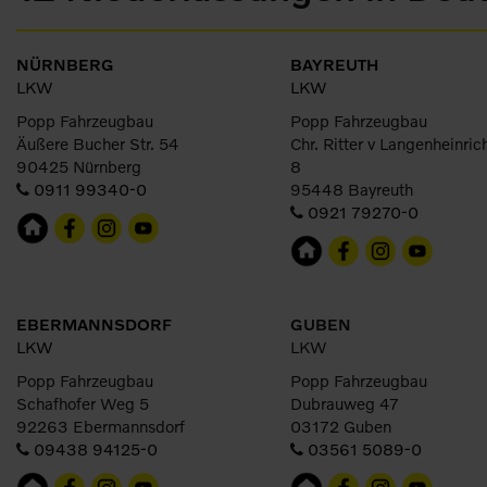
NÜRNBERG
BAYREUTH
LKW
LKW
Popp Fahrzeugbau
Popp Fahrzeugbau
Äußere Bucher Str. 54
Chr. Ritter v Langenheinrich
90425 Nürnberg
8
0911 99340-0
95448 Bayreuth
0921 79270-0
EBERMANNSDORF
GUBEN
LKW
LKW
Popp Fahrzeugbau
Popp Fahrzeugbau
Schafhofer Weg 5
Dubrauweg 47
92263 Ebermannsdorf
03172 Guben
09438 94125-0
03561 5089-0