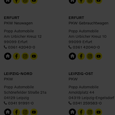
ERFURT
ERFURT
PKW Neuwagen
PKW Gebrauchtwagen
Popp Automobile
Popp Automobile
Am Urbicher Kreuz 12
Am Urbicher Kreuz 10
99099 Erfurt
99099 Erfurt
0361 42040-0
0361 42040-0
LEIPZIG-NORD
LEIPZIG-OST
PKW
PKW
Popp Automobile
Popp Automobile
Schönefelder Straße 21a
Arnoldplatz 44
04129 Leipzig
04319 Leipzig-Engelsdorf
0341 91991-0
0341 259583-0