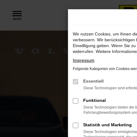
Zum
Hauptinhalt
MENÜ
springen
Wir nutzen Cookies, um Ihnen d
verbessern. Wir berücksichtigen 
Einwilligung geben. Wenn Sie zu 
widerrufen. Weitere Information
Impressum
Folgende Kategorien von Cookies werd
Essentiell
Diese Technologien sind erforde
Funktional
Diese Technologien bieten die b
Fahrzeugbewertungssystem und w
Statistik und Marketing
Diese Technologien ermöglichen