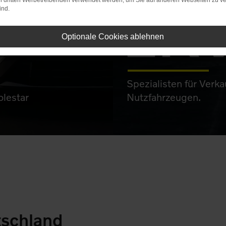
on dritten Werbetreibenden verwendet werden, um Sie auf anderen Webseiten zu ve
LK
ind.
Optionale Cookies ablehnen
Spezialisten für Verk
lestar
Nutzfahrzeugen.
tschland