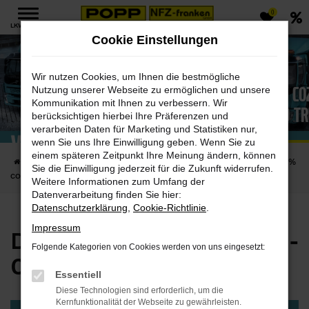
0
Zum
LKW MENÜ
Hauptinhalt
Cookie Einstellungen
springen
Wir nutzen Cookies, um Ihnen die bestmögliche
Die Zukunft ist ELEKTRISCH - 0% CO
Nutzung unserer Webseite zu ermöglichen und unsere
Kommunikation mit Ihnen zu verbessern. Wir
Volvo T
berücksichtigen hierbei Ihre Präferenzen und
verarbeiten Daten für Marketing und Statistiken nur,
wenn Sie uns Ihre Einwilligung geben. Wenn Sie zu
einem späteren Zeitpunkt Ihre Meinung ändern, können
Startseite
LKW
LKW-Deals & News
Die Zukunft ist ELEKTRISCH - 0%
Sie die Einwilligung jederzeit für die Zukunft widerrufen.
CO2 mit Volvo Trucks
Weitere Informationen zum Umfang der
Datenverarbeitung finden Sie hier:
Datenschutzerklärung
,
Cookie-Richtlinie
.
Impressum
Die Zukunft ist elektrisch -
Folgende Kategorien von Cookies werden von uns eingesetzt:
0
CO
mit Volvo Trucks
%
2
Essentiell
Diese Technologien sind erforderlich, um die
Kernfunktionalität der Webseite zu gewährleisten.