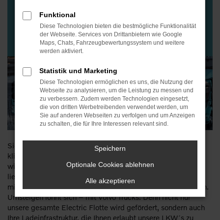
Funktional
Diese Technologien bieten die bestmögliche Funktionalität
der Webseite. Services von Drittanbietern wie Google
Maps, Chats, Fahrzeugbewertungssystem und weitere
werden aktiviert.
Statistik und Marketing
Diese Technologien ermöglichen es uns, die Nutzung der
Webseite zu analysieren, um die Leistung zu messen und
zu verbessern. Zudem werden Technologien eingesetzt,
die von dritten Werbetreibenden verwendet werden, um
Sie auf anderen Webseiten zu verfolgen und um Anzeigen
zu schalten, die für Ihre Interessen relevant sind.
Sie wollen die Zukunft neugestalten und setzen auf
Speichern
klimaneutrale Konzepte im Nutzfahrzeugbereich? Dann sind
Optionale Cookies ablehnen
wir Ihr richtiger Ansprechpartner und bieten Ihnen kurzfristig
lieferbare Elektro – LKW´s
Alle akzeptieren
mit einer staatlichen Förderung von 80% der Mehrausgaben.
Umsteigen lohnt sich – mit Volvo Trucks. Denn nicht nur
unsere gesamte Electric Flotte wird gefördert, sondern auch
Ihre Ladeinfrastruktur, die Ihnen erlaubt unsere LKW´s zu