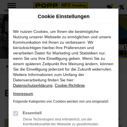
0
Zum
LKW MENÜ
Hauptinhalt
Cookie Einstellungen
springen
Wir nutzen Cookies, um Ihnen die bestmögliche
Nutzung unserer Webseite zu ermöglichen und unsere
Kommunikation mit Ihnen zu verbessern. Wir
Bus Werks
berücksichtigen hierbei Ihre Präferenzen und
verarbeiten Daten für Marketing und Statistiken nur,
VOLVO | MAN 
wenn Sie uns Ihre Einwilligung geben. Wenn Sie zu
einem späteren Zeitpunkt Ihre Meinung ändern, können
Startseite
Reparatur und Service
Leistungen
Bus Werkstatt
Sie die Einwilligung jederzeit für die Zukunft widerrufen.
Weitere Informationen zum Umfang der
Datenverarbeitung finden Sie hier:
Datenschutzerklärung
,
Cookie-Richtlinie
.
Bus Werkstatt
Impressum
Folgende Kategorien von Cookies werden von uns eingesetzt:
Essentiell
Diese Technologien sind erforderlich, um die
Kernfunktionalität der Webseite zu gewährleisten.