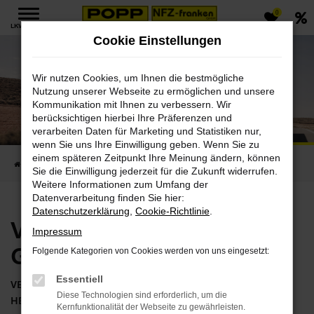
0
Zum
LKW MENÜ
Hauptinhalt
Cookie Einstellungen
springen
Wir nutzen Cookies, um Ihnen die bestmögliche
Nutzung unserer Webseite zu ermöglichen und unsere
Kommunikation mit Ihnen zu verbessern. Wir
Volvo FH Aero mit Gasantrieb
berücksichtigen hierbei Ihre Präferenzen und
verarbeiten Daten für Marketing und Statistiken nur,
Klimaneutraler Fernverkehr.
wenn Sie uns Ihre Einwilligung geben. Wenn Sie zu
einem späteren Zeitpunkt Ihre Meinung ändern, können
Startseite
Fahrzeugverkauf
Volvo
Volvo FH Aero mit Gasantrieb
Sie die Einwilligung jederzeit für die Zukunft widerrufen.
Weitere Informationen zum Umfang der
Datenverarbeitung finden Sie hier:
Datenschutzerklärung
,
Cookie-Richtlinie
.
Volvo FH Aero mit
Impressum
Gasantrieb
Folgende Kategorien von Cookies werden von uns eingesetzt:
Essentiell
VERFÜGBARE FAHRZEUGE ANZEIGEN
Diese Technologien sind erforderlich, um die
HERSTELLER SEITE BESUCHEN
Kernfunktionalität der Webseite zu gewährleisten.