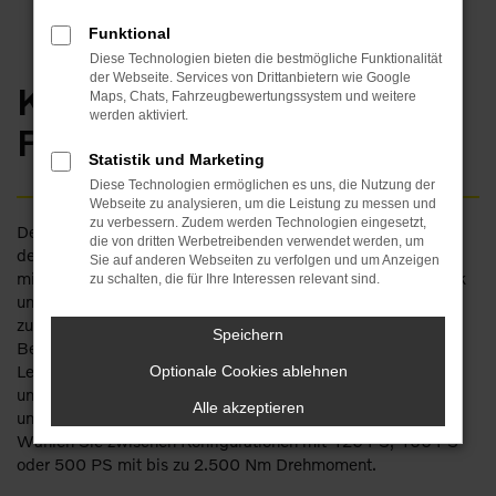
Funktional
Diese Technologien bieten die bestmögliche Funktionalität
der Webseite. Services von Drittanbietern wie Google
Klimaneutraler
Maps, Chats, Fahrzeugbewertungssystem und weitere
werden aktiviert.
Fernverkehr
Statistik und Marketing
Diese Technologien ermöglichen es uns, die Nutzung der
Webseite zu analysieren, um die Leistung zu messen und
zu verbessern. Zudem werden Technologien eingesetzt,
Der Volvo FH Aero mit Gasantrieb ist ein Fernverkehrs-Lkw,
die von dritten Werbetreibenden verwendet werden, um
der auf aerodynamische Effizienz ausgelegt ist. Bei Betrieb
Sie auf anderen Webseiten zu verfolgen und um Anzeigen
mit Bio-LNG und HVO reduzieren Sie Ihren CO
-Fußabdruck
zu schalten, die für Ihre Interessen relevant sind.
2
und können weite Entfernungen mit hohen Nutzlasten
zurücklegen – und das klimaneutral (nach „Tank-to-Wheel“-
Speichern
Berechnung). Der gasbetriebene Motor liefert die gleiche
Leistung wie unsere Dieselmotoren. bei weniger Emissionen
Optionale Cookies ablehnen
und dem Potenzial, bei Betrieb mit erneuerbarem Bio-LNG
Alle akzeptieren
und HVO im Fernverkehr klimaneutral unterwegs zu sein.
Wählen Sie zwischen Konfigurationen mit 420 PS, 460 PS
oder 500 PS mit bis zu 2.500 Nm Drehmoment.