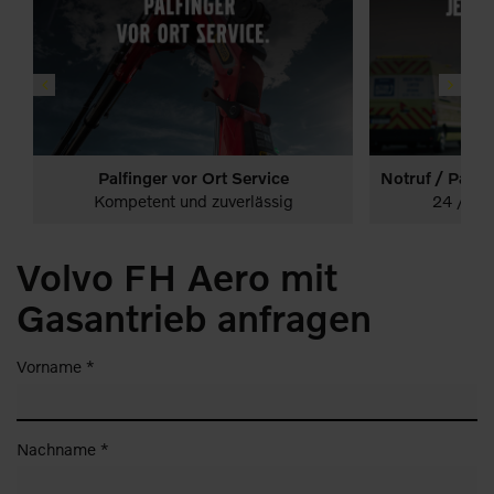
Palfinger vor Ort Service
LKW
Leistungen
24/7 Notruf
LK
Leistungen
Start
Kompetent und zuverlässig
24 / 7 –
Volvo FH Aero mit
Gasantrieb anfragen
Vorname *
Nachname *