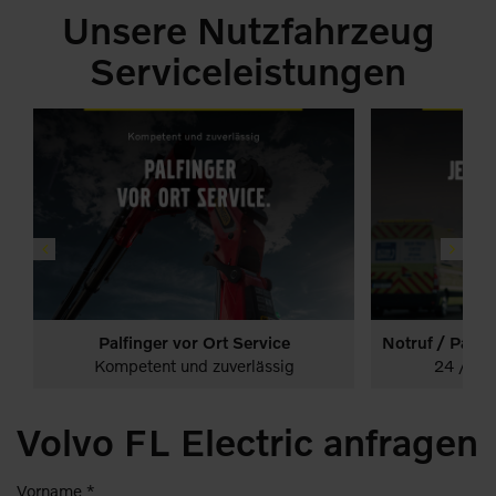
Unsere Nutzfahrzeug
Serviceleistungen
Palfinger vor Ort Service
LKW
Leistungen
24/7 Notruf
LK
Leistungen
Start
Kompetent und zuverlässig
24 / 7 –
Volvo FL Electric anfragen
Vorname *