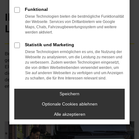
Funktional
Ihr vollelektrischer
Diese Technologien bieten die bestmögliche Funktionalität
der Webseite. Services von Drittanbietern wie Google
Lieferwagen
Maps, Chats, Fahrzeugbewertungssystem und weitere
werden aktiviert.
Statistik und Marketing
Diese Technologien ermöglichen es uns, die Nutzung der
Bewältigen Sie enge Gassen und erreichen Sie möglichst
Webseite zu analysieren, um die Leistung zu messen und
geräuscharm und ohne Abgase den Lieferort. Der Volvo FL
zu verbessern. Zudem werden Technologien eingesetzt,
Electric ist das perfekte Fahrzeug für den Lieferverkehr und
die von dritten Werbetreibenden verwendet werden, um
die Abfallwirtschaft. Hinzu kommen Begleitleistungen, die
Sie auf anderen Webseiten zu verfolgen und um Anzeigen
zu schalten, die für Ihre Interessen relevant sind.
den Wechsel zur Elektromobilität im Transportgewerbe
erleichtern.
Speichern
Optionale Cookies ablehnen
Alle akzeptieren