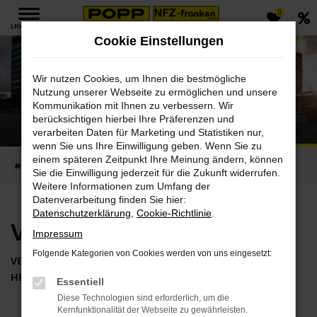
0
Zum
LKW MENÜ
Hauptinhalt
Cookie Einstellungen
springen
Wir nutzen Cookies, um Ihnen die bestmögliche
Nutzung unserer Webseite zu ermöglichen und unsere
Kommunikation mit Ihnen zu verbessern. Wir
Volvo FL Electric
berücksichtigen hierbei Ihre Präferenzen und
verarbeiten Daten für Marketing und Statistiken nur,
Ihr vollelektrischer Lieferwagen
wenn Sie uns Ihre Einwilligung geben. Wenn Sie zu
einem späteren Zeitpunkt Ihre Meinung ändern, können
Startseite
Fahrzeugverkauf
Volvo
Volvo FL Electric
Sie die Einwilligung jederzeit für die Zukunft widerrufen.
Weitere Informationen zum Umfang der
Datenverarbeitung finden Sie hier:
Datenschutzerklärung
,
Cookie-Richtlinie
.
Volvo FL Electric
Impressum
Folgende Kategorien von Cookies werden von uns eingesetzt:
VERFÜGBARE FAHRZEUGE ANZEIGEN
HERSTELLER SEITE BESUCHEN
Essentiell
Diese Technologien sind erforderlich, um die
Kernfunktionalität der Webseite zu gewährleisten.