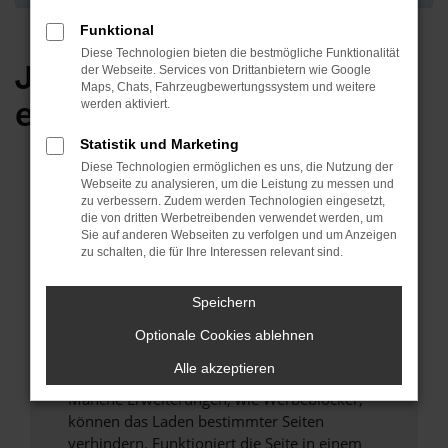
Funktional
Diese Technologien bieten die bestmögliche Funktionalität
Jetzt unsere Auswahl
der Webseite. Services von Drittanbietern wie Google
Maps, Chats, Fahrzeugbewertungssystem und weitere
entdecken
werden aktiviert.
Statistik und Marketing
Diese Technologien ermöglichen es uns, die Nutzung der
Fehler: Network Error
Webseite zu analysieren, um die Leistung zu messen und
zu verbessern. Zudem werden Technologien eingesetzt,
die von dritten Werbetreibenden verwendet werden, um
Beim Laden ist ein Fehler aufgetreten.
Sie auf anderen Webseiten zu verfolgen und um Anzeigen
Hier sind ein paar Tipps, die dir helfen können:
zu schalten, die für Ihre Interessen relevant sind.
Überprüfe deine Firewall und deine
Internetverbindung.
Speichern
Laden andere Webseiten, zum Beispiel deine
Optionale Cookies ablehnen
Suchmaschine?
Alle akzeptieren
Prüfe deine Browsererweiterungen.
Manche Erweiterungen, wie Werbeblocker,
können das Laden bestimmter Seiten
verhindern. Funktioniert die Seite in einem