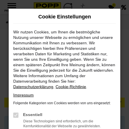
0
Zum
PKW MENÜ
Hauptinhalt
Cookie Einstellungen
springen
Startseite
PKW
Gebrauchtfahrzeuge
Fahrzeug Beratungstermin
Wir nutzen Cookies, um Ihnen die bestmögliche
Nutzung unserer Webseite zu ermöglichen und unsere
PKW Fahrzeug
Kommunikation mit Ihnen zu verbessern. Wir
berücksichtigen hierbei Ihre Präferenzen und
Beratungstermin
verarbeiten Daten für Marketing und Statistiken nur,
wenn Sie uns Ihre Einwilligung geben. Wenn Sie zu
einem späteren Zeitpunkt Ihre Meinung ändern, können
Sie Haben Fragen?
Sie die Einwilligung jederzeit für die Zukunft widerrufen.
Weitere Informationen zum Umfang der
Datenverarbeitung finden Sie hier:
Datenschutzerklärung
,
Cookie-Richtlinie
.
WÄHLEN SIE IHREN STANDORT:
Impressum
BITTE STANDORT AUSWÄHLEN
Folgende Kategorien von Cookies werden von uns eingesetzt:
Essentiell
Diese Technologien sind erforderlich, um die
Kein Standort ausgewählt.
Kernfunktionalität der Webseite zu gewährleisten.