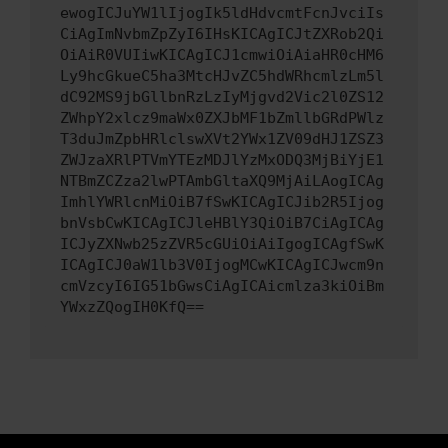
ewogICJuYW1lIjogIk5ldHdvcmtFcnJvciIs
CiAgImNvbmZpZyI6IHsKICAgICJtZXRob2Qi
OiAiR0VUIiwKICAgICJ1cmwiOiAiaHR0cHM6
Ly9hcGkueC5ha3MtcHJvZC5hdWRhcmlzLm5l
dC92MS9jbGllbnRzLzIyMjgvd2Vic2l0ZS12
ZWhpY2xlcz9maWx0ZXJbMF1bZmllbGRdPWlz
T3duJmZpbHRlclswXVt2YWx1ZV09dHJ1ZSZ3
ZWJzaXRlPTVmYTEzMDJlYzMxODQ3MjBiYjE1
NTBmZCZza2lwPTAmbGltaXQ9MjAiLAogICAg
ImhlYWRlcnMiOiB7fSwKICAgICJib2R5Ijog
bnVsbCwKICAgICJleHBlY3QiOiB7CiAgICAg
ICJyZXNwb25zZVR5cGUiOiAiIgogICAgfSwK
ICAgICJ0aW1lb3V0IjogMCwKICAgICJwcm9n
cmVzcyI6IG51bGwsCiAgICAicmlza3kiOiBm
YWxzZQogIH0KfQ==