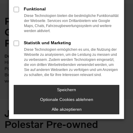
Funktional
Diese Technologien bieten die bestmögliche Funktionalität
Polestar Pre-owned-
der Webseite. Services von Drittanbietern wie Google
Maps, Chats, Fahrzeugbewertungssystem und weitere
Gebrauchtwagen bei
werden aktiviert.
POPP
Statistik und Marketing
Diese Technologien ermöglichen es uns, die Nutzung der
Webseite zu analysieren, um die Leistung zu messen und
Der beste gebrauchte Polestar wartet genau hier auf Sie.
zu verbessern. Zudem werden Technologien eingesetzt,
Hier prüfen erfahrene Polestar-Techniker jeden pre-owned
die von dritten Werbetreibenden verwendet werden, um
Polestar gründlich und machen ihn bereit für seine neuen
Sie auf anderen Webseiten zu verfolgen und um Anzeigen
Besitzer – dabei können problemlos Garantien vergeben
zu schalten, die für Ihre Interessen relevant sind.
werden. Entdecken Sie unten, was das für Sie bedeutet.
Speichern
Optionale Cookies ablehnen
Alle akzeptieren
Junge Gebrauchte von
Polestar Pre-owned