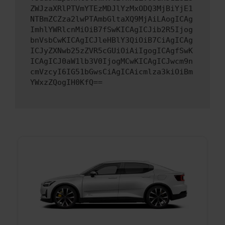
ZWJzaXRlPTVmYTEzMDJlYzMxODQ3MjBiYjE1
NTBmZCZza2lwPTAmbGltaXQ9MjAiLAogICAg
ImhlYWRlcnMiOiB7fSwKICAgICJib2R5Ijog
bnVsbCwKICAgICJleHBlY3QiOiB7CiAgICAg
ICJyZXNwb25zZVR5cGUiOiAiIgogICAgfSwK
ICAgICJ0aW1lb3V0IjogMCwKICAgICJwcm9n
cmVzcyI6IG51bGwsCiAgICAicmlza3kiOiBm
YWxzZQogIH0KfQ==