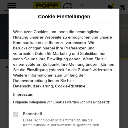
0
Zum
PKW MENÜ
Hauptinhalt
Cookie Einstellungen
springen
Wir nutzen Cookies, um Ihnen die bestmögliche
Nutzung unserer Webseite zu ermöglichen und unsere
Kommunikation mit Ihnen zu verbessern. Wir
Polestar Pre-owned
berücksichtigen hierbei Ihre Präferenzen und
verarbeiten Daten für Marketing und Statistiken nur,
Finden Sie ihren Top Gerbauchtwagen
wenn Sie uns Ihre Einwilligung geben. Wenn Sie zu
einem späteren Zeitpunkt Ihre Meinung ändern, können
Startseite
PKW
Gebrauchtfahrzeuge
Polestar Pre-owned
Sie die Einwilligung jederzeit für die Zukunft widerrufen.
Weitere Informationen zum Umfang der
Datenverarbeitung finden Sie hier:
Polestar Pre-owned
Datenschutzerklärung
,
Cookie-Richtlinie
.
Impressum
Folgende Kategorien von Cookies werden von uns eingesetzt:
Gebrauchtwagen von
Essentiell
Polestar
Diese Technologien sind erforderlich, um die
Kernfunktionalität der Webseite zu gewährleisten.