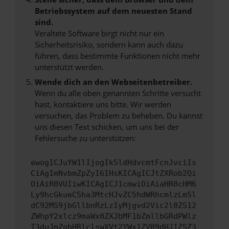
Betriebssystem auf dem neuesten Stand
sind.
Veraltete Software birgt nicht nur ein
Sicherheitsrisiko, sondern kann auch dazu
führen, dass bestimmte Funktionen nicht mehr
unterstützt werden.
Wende dich an den Webseitenbetreiber.
Wenn du alle oben genannten Schritte versucht
hast, kontaktiere uns bitte. Wir werden
versuchen, das Problem zu beheben. Du kannst
uns diesen Text schicken, um uns bei der
Fehlersuche zu unterstützen:
ewogICJuYW1lIjogIk5ldHdvcmtFcnJvciIs
CiAgImNvbmZpZyI6IHsKICAgICJtZXRob2Qi
OiAiR0VUIiwKICAgICJ1cmwiOiAiaHR0cHM6
Ly9hcGkueC5ha3MtcHJvZC5hdWRhcmlzLm5l
dC92MS9jbGllbnRzLzIyMjgvd2Vic2l0ZS12
ZWhpY2xlcz9maWx0ZXJbMF1bZmllbGRdPWlz
T3duJmZpbHRlclswXVt2YWx1ZV09dHJ1ZSZ3