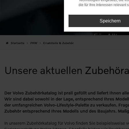
Technologien eingesetzt, die v
Volv
die für Ihre Interessen relevant s
Speichern
Für Alltag
Startseite
PKW
Ersatzteile & Zubehör
Unsere aktuellen
Zubehör
Der Volvo Zubehörkatalog ist prall gefüllt und liefert Ihnen al
Wir sind dabei sowohl in der Lage, entsprechend Ihres Modell
der umfangreichen Volvo-Lifestyle-Palette zu verkaufen. Frag
Zubehör entsprechend Ihres Modells und des Baujahrs. Maßg
In unserem Zubehörkatalog für Volvo finden Sie beispielsweise ve