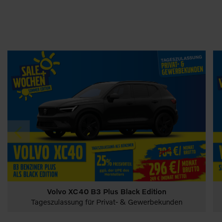
Volvo XC40 B3 Plus Black Edition
PKW
Deals sichern & sparen!
e-auto-förderung
Tageszulassung für Privat- & Gewerbekunden