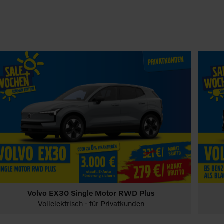
Volvo EX30 Single Motor RWD Plus
PKW
Deals sichern & sparen!
e-auto-förderung
PKW
Vollelektrisch - für Privatkunden