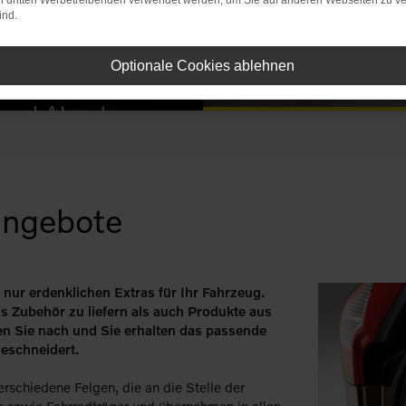
on dritten Werbetreibenden verwendet werden, um Sie auf anderen Webseiten zu ve
o Zubehörkatalo
ind.
Optionale Cookies ablehnen
 und Abenteuer.
angebote
le nur erdenklichen Extras für Ihr Fahrzeug.
s Zubehör zu liefern als auch Produkte aus
en Sie nach und Sie erhalten das passende
eschneidert.
rschiedene Felgen, die an die Stelle der