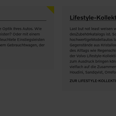
Lifestyle-Kollek
e Optik Ihres Autos. Wie
Last but not least weisen wi
leisten? Oder mit einem
desZubehörkatalogs ist. Sc
euchtete Einstiegsleisten
hochwertigeModellautos la
einem Gebrauchtwagen, der
Gegenstände aus Kristallo
des Alltags wie Regenschi
der Volvo Lifestyle-Kollekt
zum Ausdruck bringen könne
vielfach auf die Zusamme
Houdini, Sandqvist, Orrefo
ZUR LIFESTYLE-KOLLEKT