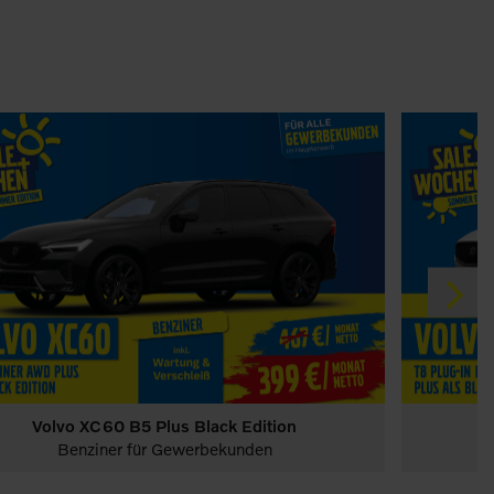
Volvo XC60 B5 Plus Black Edition
Deals sichern & sparen!
e-auto-förderung
PKW
Deals
Benziner für Gewerbekunden