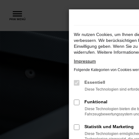
Zum
Hauptinhalt
PKW MENÜ
springen
Wir nutzen Cookies, um Ihnen d
verbessern. Wir berücksichtigen 
Einwilligung geben. Wenn Sie zu 
widerrufen. Weitere Information
Impressum
Folgende Kategorien von Cookies werd
Essentiell
Diese Technologien sind erforde
Funktional
Diese Technologien bieten die b
Fahrzeugbewertungssystem und w
Statistik und Marketing
Diese Technologien ermöglichen