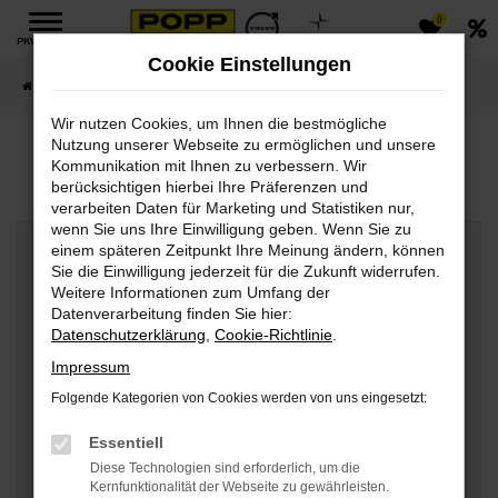
0
Zum
PKW MENÜ
Hauptinhalt
Cookie Einstellungen
springen
Startseite
PKW
Gebrauchtfahrzeuge
Fahrzeugankauf
Wir nutzen Cookies, um Ihnen die bestmögliche
Nutzung unserer Webseite zu ermöglichen und unsere
Fahrzeugankauf
Kommunikation mit Ihnen zu verbessern. Wir
berücksichtigen hierbei Ihre Präferenzen und
verarbeiten Daten für Marketing und Statistiken nur,
wenn Sie uns Ihre Einwilligung geben. Wenn Sie zu
einem späteren Zeitpunkt Ihre Meinung ändern, können
Fahrzeugdaten
Sie die Einwilligung jederzeit für die Zukunft widerrufen.
Weitere Informationen zum Umfang der
Datenverarbeitung finden Sie hier:
Hersteller
*
Datenschutzerklärung
,
Cookie-Richtlinie
.
Impressum
Folgende Kategorien von Cookies werden von uns eingesetzt:
Modell
*
Essentiell
Diese Technologien sind erforderlich, um die
Erstzulassung
*
Kernfunktionalität der Webseite zu gewährleisten.