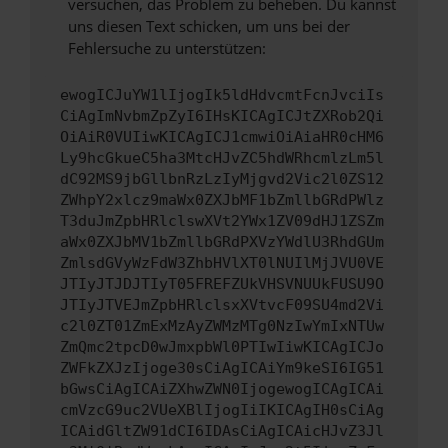
versuchen, das Problem zu beheben. Du kannst
uns diesen Text schicken, um uns bei der
Fehlersuche zu unterstützen:
ewogICJuYW1lIjogIk5ldHdvcmtFcnJvciIs
CiAgImNvbmZpZyI6IHsKICAgICJtZXRob2Qi
OiAiR0VUIiwKICAgICJ1cmwiOiAiaHR0cHM6
Ly9hcGkueC5ha3MtcHJvZC5hdWRhcmlzLm5l
dC92MS9jbGllbnRzLzIyMjgvd2Vic2l0ZS12
ZWhpY2xlcz9maWx0ZXJbMF1bZmllbGRdPWlz
T3duJmZpbHRlclswXVt2YWx1ZV09dHJ1ZSZm
aWx0ZXJbMV1bZmllbGRdPXVzYWdlU3RhdGUm
ZmlsdGVyWzFdW3ZhbHVlXT0lNUIlMjJVU0VE
JTIyJTJDJTIyT05FREFZUkVHSVNUUkFUSU9O
JTIyJTVEJmZpbHRlclsxXVtvcF09SU4md2Vi
c2l0ZT01ZmExMzAyZWMzMTg0NzIwYmIxNTUw
ZmQmc2tpcD0wJmxpbWl0PTIwIiwKICAgICJo
ZWFkZXJzIjoge30sCiAgICAiYm9keSI6IG51
bGwsCiAgICAiZXhwZWN0IjogewogICAgICAi
cmVzcG9uc2VUeXBlIjogIiIKICAgIH0sCiAg
ICAidGltZW91dCI6IDAsCiAgICAicHJvZ3Jl