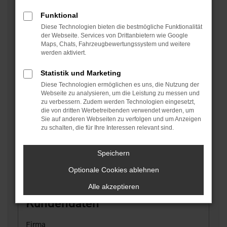
Funktional
Diese Technologien bieten die bestmögliche Funktionalität
Kilometerstand
*
der Webseite. Services von Drittanbietern wie Google
Maps, Chats, Fahrzeugbewertungssystem und weitere
werden aktiviert.
Fahrgestell-Nr., FIN, VIN
*
Statistik und Marketing
Diese Technologien ermöglichen es uns, die Nutzung der
Webseite zu analysieren, um die Leistung zu messen und
zu verbessern. Zudem werden Technologien eingesetzt,
Erwarteter Preis
die von dritten Werbetreibenden verwendet werden, um
Sie auf anderen Webseiten zu verfolgen und um Anzeigen
zu schalten, die für Ihre Interessen relevant sind.
Interesse am Fahrzeug
Speichern
Optionale Cookies ablehnen
Alle akzeptieren
Kundendaten
Firma