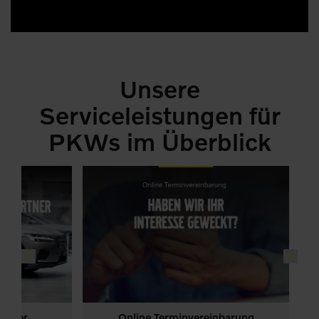
Unsere
Serviceleistungen für
PKWs im Überblick
Online Terminvereinbarung
PKW
Volvo Vollelektrisch
PKW
Vol