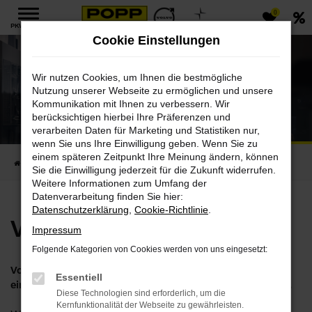
0
Zum
PKW MENÜ
Hauptinhalt
Cookie Einstellungen
springen
Wir nutzen Cookies, um Ihnen die bestmögliche
Nutzung unserer Webseite zu ermöglichen und unsere
Kommunikation mit Ihnen zu verbessern. Wir
Volvo Service
berücksichtigen hierbei Ihre Präferenzen und
verarbeiten Daten für Marketing und Statistiken nur,
Kompetent und zuverlässig
wenn Sie uns Ihre Einwilligung geben. Wenn Sie zu
einem späteren Zeitpunkt Ihre Meinung ändern, können
Startseite
Werkstatt & Service
Leistungen
Volvo Service
Sie die Einwilligung jederzeit für die Zukunft widerrufen.
Weitere Informationen zum Umfang der
Datenverarbeitung finden Sie hier:
Datenschutzerklärung
,
Cookie-Richtlinie
.
Volvo Service
Impressum
Folgende Kategorien von Cookies werden von uns eingesetzt:
Volvo Service bedeutet bei POPP unter anderem eine
Essentiell
einfache und funktionierende Online-Terminvereinbarung.
Diese Technologien sind erforderlich, um die
Kernfunktionalität der Webseite zu gewährleisten.