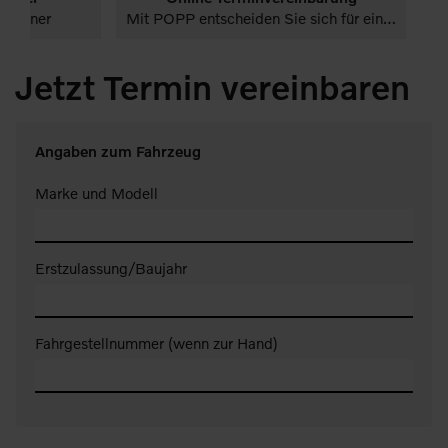
Volvo Plug-in Hybrid
Volvo Mild-Hybrid
Volvo Plug-
r
Mit POPP entscheiden Sie sich für einen rundum kompetenten PKW-Partner.
Kom
Leistungen
Startseite
Leistungen
Jetzt Termin vereinbaren
Angaben zum Fahrzeug
Marke und Modell
Erstzulassung/Baujahr
Fahrgestellnummer (wenn zur Hand)