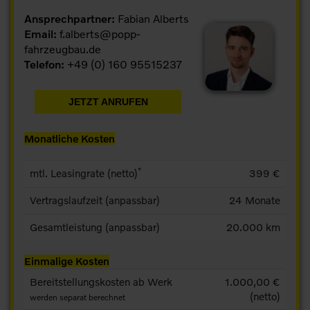
Ansprechpartner:
Fabian Alberts
Email:
f.alberts@popp-
fahrzeugbau.de
Telefon:
+49 (0) 160 95515237
JETZT ANRUFEN
Monatliche Kosten
*
mtl. Leasingrate (netto)
399 €
Vertragslaufzeit (anpassbar)
24 Monate
Gesamtleistung (anpassbar)
20.000 km
Einmalige Kosten
Bereitstellungskosten ab Werk
1.000,00 €
(netto)
werden separat berechnet