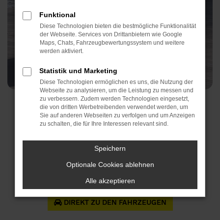
Funktional
Diese Technologien bieten die bestmögliche Funktionalität
der Webseite. Services von Drittanbietern wie Google
Maps, Chats, Fahrzeugbewertungssystem und weitere
werden aktiviert.
Statistik und Marketing
Diese Technologien ermöglichen es uns, die Nutzung der
Webseite zu analysieren, um die Leistung zu messen und
zu verbessern. Zudem werden Technologien eingesetzt,
Abbildung zeigt aufpreispflichtige Sonderausstattungen
die von dritten Werbetreibenden verwendet werden, um
Sie auf anderen Webseiten zu verfolgen und um Anzeigen
Volvo XC60 B5 Plus
zu schalten, die für Ihre Interessen relevant sind.
Speichern
Benziner als Black Edition
Optionale Cookies ablehnen
Alle akzeptieren
DIREKT ZU DEN FAHRZEUGEN