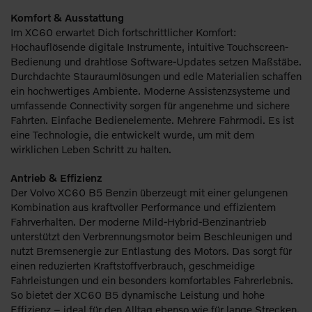
Komfort & Ausstattung
Im XC60 erwartet Dich fortschrittlicher Komfort:
Hochauflösende digitale Instrumente, intuitive Touchscreen-
Bedienung und drahtlose Software-Updates setzen Maßstäbe.
Durchdachte Stauraumlösungen und edle Materialien schaffen
ein hochwertiges Ambiente. Moderne Assistenzsysteme und
umfassende Connectivity sorgen für angenehme und sichere
Fahrten. Einfache Bedienelemente. Mehrere Fahrmodi. Es ist
eine Technologie, die entwickelt wurde, um mit dem
wirklichen Leben Schritt zu halten.
Antrieb & Effizienz
Der Volvo XC60 B5 Benzin überzeugt mit einer gelungenen
Kombination aus kraftvoller Performance und effizientem
Fahrverhalten. Der moderne Mild-Hybrid-Benzinantrieb
unterstützt den Verbrennungsmotor beim Beschleunigen und
nutzt Bremsenergie zur Entlastung des Motors. Das sorgt für
einen reduzierten Kraftstoffverbrauch, geschmeidige
Fahrleistungen und ein besonders komfortables Fahrerlebnis.
So bietet der XC60 B5 dynamische Leistung und hohe
Effizienz – ideal für den Alltag ebenso wie für lange Strecken.