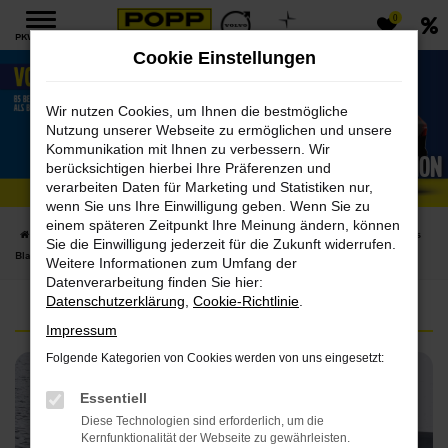
0
Zum
PKW MENÜ
Hauptinhalt
Cookie Einstellungen
springen
Wir nutzen Cookies, um Ihnen die bestmögliche
Nutzung unserer Webseite zu ermöglichen und unsere
Kommunikation mit Ihnen zu verbessern. Wir
Volvo XC60 B5 Plus Black Edition
berücksichtigen hierbei Ihre Präferenzen und
verarbeiten Daten für Marketing und Statistiken nur,
Benziner für Gewerbekunden
wenn Sie uns Ihre Einwilligung geben. Wenn Sie zu
einem späteren Zeitpunkt Ihre Meinung ändern, können
Startseite
Deals & News
Deals sichern & sparen!
Volvo XC60 B5 Plus
Sie die Einwilligung jederzeit für die Zukunft widerrufen.
Black Edition
Weitere Informationen zum Umfang der
Datenverarbeitung finden Sie hier:
Datenschutzerklärung
,
Cookie-Richtlinie
.
Impressum
Folgende Kategorien von Cookies werden von uns eingesetzt:
Essentiell
Diese Technologien sind erforderlich, um die
Kernfunktionalität der Webseite zu gewährleisten.