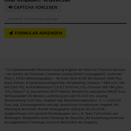
🔊 CAPTCHA VORLESEN
FORMULAR ABSENDEN
* Ein Gewerbekunden-Kilometer-Leasing-Angebot der Volvo Car Financial Services
– ein Service der Santander Consumer Leasing GmbH (Leasinggeber), Santander-
Platz 1, 41061 Mönchengladbach – für einen Volvo XC60 B5 Benziner AWD Plus
Black Edition, 8-Gang-Automatikgetriebe, Allradantrieb, Hubraum 1.969 ccm, 184
kW (250 PS); Kraftstoffverbrauch 7,5-8,7 l/100 km; CO
-Emission 169-198 g/km;
2
CO
-Klasse F-G; (kombinierte WLTP-Werte). Monatliche Leasingrate 398,87 Euro,
2
Vertragslaufzeit 24 Monate, Laufleistung pro Jahr 10.000 km, Leasing-
Sonderzahlung 0,00 Euro. Angebot zzgl. Bereitstellungskosten i. H. v. 1.000,00
Euro, zzgl. Zulassungskosten und zzgl. gesetzlicher Umsatzsteuer. Angebot inkl.
Wartung & Verschleiß. Bonität vorausgesetzt. Gültig bis 30.09.2026.
Ausgeschlossen sind spezielle Kundengruppen wie z. B. Taxis, Fahrschulen und
Mietwagen. Beispielfoto eines Fahrzeugs der Baureihe, die Ausstattungsmerkmale
des abgebildeten Fahrzeugs sind nicht Bestandteil des Angebots.