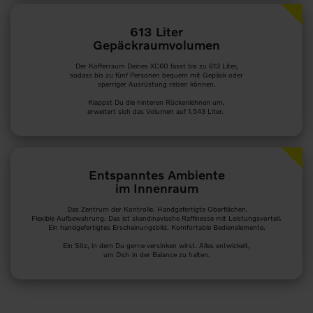
613 Liter
Gepäckraumvolumen
Der Kofferraum Deines XC60 fasst bis zu 613 Liter,
sodass bis zu fünf Personen bequem mit Gepäck oder
sperriger Ausrüstung reisen können.
Klappst Du die hinteren Rückenlehnen um,
erweitert sich das Volumen auf 1.543 Liter.
Entspanntes Ambiente
im Innenraum
Das Zentrum der Kontrolle. Handgefertigte Oberflächen.
Flexible Aufbewahrung. Das ist skandinavische Raffinesse mit Leistungsvorteil.
Ein handgefertigtes Erscheinungsbild. Komfortable Bedienelemente.
Ein Sitz, in dem Du gerne versinken wirst. Alles entwickelt,
um Dich in der Balance zu halten.