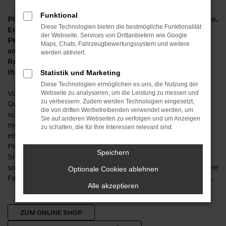
Funktional
POPP Fahrzeugbau ist seit vielen Jahren Partner von Volvo.
Diese Technologien bieten die bestmögliche Funktionalität
Entsprechend versteht sich von selbst, dass wir auch im
der Webseite. Services von Drittanbietern wie Google
PKW-Bereich ausschließlich Volvo Original Ersatzteile
Maps, Chats, Fahrzeugbewertungssystem und weitere
anbieten. Wir stellen auf diese Weise sicher, dass jede
werden aktiviert.
Reparatur ohne Probleme über die Bühne geht, verkaufen
Ihnen die Teile aber gerne auch für den Selbsteinbau.
Statistik und Marketing
Diese Technologien ermöglichen es uns, die Nutzung der
Volvo Originalteile zeichnen sich durch eine exzellente
Webseite zu analysieren, um die Leistung zu messen und
zu verbessern. Zudem werden Technologien eingesetzt,
Qualität aus und wurde eigens für die Modelle des
die von dritten Werbetreibenden verwendet werden, um
schwedischen Herstellers konzipiert. Auf den ersten Blick
Sie auf anderen Webseiten zu verfolgen und um Anzeigen
mögen zwar auch andere Ersatzteile denselben Zweck
zu schalten, die für Ihre Interessen relevant sind.
erfüllen, doch aus unserer Erfahrung und in langfristiger
Perspektive macht das Setzen auf Originalware in der Tat
Speichern
Sinn. Wir beliefern natürlich nicht nur die aktuellen Modelle,
sondern haben immer auch Volvo Original Ersatzteile für ältere
Optionale Cookies ablehnen
Fahrzeuge für Sie auf Lager. Fragen Sie jederzeit gerne nach.
Alle akzeptieren
ZUM ONLINE SHOP