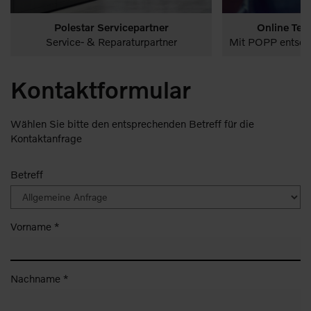
Polestar Servicepartner
Online Ter
PKW
Leistungen
Startseite
PKW
Volvo Vollelek
Volvo Plug-in Hybrid
Service- & Reparaturpartner
Mit POPP entscheiden Sie sich fü
Leistungen
Startsei
Kontaktformular
Wählen Sie bitte den entsprechenden Betreff für die
Kontaktanfrage
Betreff
Vorname *
Nachname *