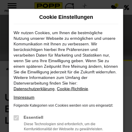
0
Zum
PKW MENÜ
Hauptinhalt
Cookie Einstellungen
springen
Wir nutzen Cookies, um Ihnen die bestmögliche
Nutzung unserer Webseite zu ermöglichen und unsere
Kommunikation mit Ihnen zu verbessern. Wir
Volvo Originalteile
berücksichtigen hierbei Ihre Präferenzen und
verarbeiten Daten für Marketing und Statistiken nur,
Damit Ihr Volvo ein Original bleibt
wenn Sie uns Ihre Einwilligung geben. Wenn Sie zu
einem späteren Zeitpunkt Ihre Meinung ändern, können
Startseite
PKW
Ersatzteile & Zubehör
Volvo Originalteile
Sie die Einwilligung jederzeit für die Zukunft widerrufen.
Weitere Informationen zum Umfang der
Datenverarbeitung finden Sie hier:
Datenschutzerklärung
,
Cookie-Richtlinie
.
Unsere Volvo Orignal
Impressum
Ersatzteile -
Folgende Kategorien von Cookies werden von uns eingesetzt:
Lebenslange Garantie
Essentiell
Diese Technologien sind erforderlich, um die
Kernfunktionalität der Webseite zu gewährleisten.