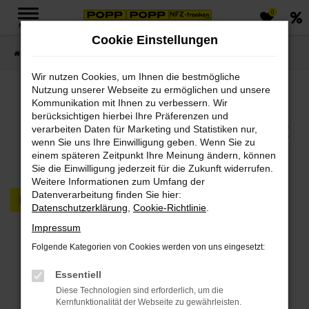
0
Zum
MENÜ
Hauptinhalt
Cookie Einstellungen
springen
Startseite
FAHRZEUGMARKT PKW & LKW
Wir nutzen Cookies, um Ihnen die bestmögliche
Nutzung unserer Webseite zu ermöglichen und unsere
Jetzt PKWs & LKWs in
Kommunikation mit Ihnen zu verbessern. Wir
berücksichtigen hierbei Ihre Präferenzen und
unserem Fahrzeugmarkt
verarbeiten Daten für Marketing und Statistiken nur,
wenn Sie uns Ihre Einwilligung geben. Wenn Sie zu
finden
einem späteren Zeitpunkt Ihre Meinung ändern, können
Sie die Einwilligung jederzeit für die Zukunft widerrufen.
Weitere Informationen zum Umfang der
Datenverarbeitung finden Sie hier:
PKW
LKW
Datenschutzerklärung
,
Cookie-Richtlinie
.
Impressum
Fehler: Network Error
Folgende Kategorien von Cookies werden von uns eingesetzt:
Beim Laden ist ein Fehler aufgetreten.
Essentiell
Hier sind ein paar Tipps, die dir helfen können:
Diese Technologien sind erforderlich, um die
Kernfunktionalität der Webseite zu gewährleisten.