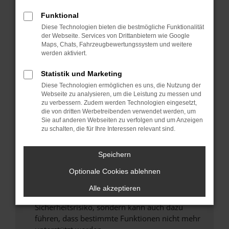
Überprüfe deine Firewall und deine
Internetverbindung.
Funktional
Laden andere Webseiten, zum Beispiel deine
Diese Technologien bieten die bestmögliche Funktionalität
der Webseite. Services von Drittanbietern wie Google
Suchmaschine?
Maps, Chats, Fahrzeugbewertungssystem und weitere
Prüfe deine Browsererweiterungen.
werden aktiviert.
Manche Erweiterungen, wie Werbeblocker,
Statistik und Marketing
können das Laden bestimmter Seiten
verhindern. Funktioniert die Seite in einem
Diese Technologien ermöglichen es uns, die Nutzung der
Webseite zu analysieren, um die Leistung zu messen und
anderen Browser oder in einem privaten
zu verbessern. Zudem werden Technologien eingesetzt,
Fenster?
die von dritten Werbetreibenden verwendet werden, um
Sie auf anderen Webseiten zu verfolgen und um Anzeigen
Starte dein Gerät neu.
zu schalten, die für Ihre Interessen relevant sind.
Das kann manchmal helfen, vorübergehende
Probleme zu beheben.
Speichern
Stelle sicher, dass dein Browser und dein
Optionale Cookies ablehnen
Betriebssystem auf dem neuesten Stand
sind.
Alle akzeptieren
Veraltete Software birgt nicht nur ein
Sicherheitsrisiko, sondern kann auch dazu
führen, dass bestimmte Funktionen nicht mehr