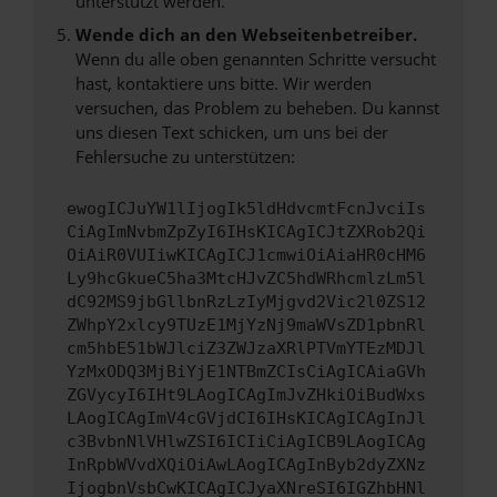
unterstützt werden.
Wende dich an den Webseitenbetreiber.
Wenn du alle oben genannten Schritte versucht
hast, kontaktiere uns bitte. Wir werden
versuchen, das Problem zu beheben. Du kannst
uns diesen Text schicken, um uns bei der
Fehlersuche zu unterstützen:
ewogICJuYW1lIjogIk5ldHdvcmtFcnJvciIs
CiAgImNvbmZpZyI6IHsKICAgICJtZXRob2Qi
OiAiR0VUIiwKICAgICJ1cmwiOiAiaHR0cHM6
Ly9hcGkueC5ha3MtcHJvZC5hdWRhcmlzLm5l
dC92MS9jbGllbnRzLzIyMjgvd2Vic2l0ZS12
ZWhpY2xlcy9TUzE1MjYzNj9maWVsZD1pbnRl
cm5hbE51bWJlciZ3ZWJzaXRlPTVmYTEzMDJl
YzMxODQ3MjBiYjE1NTBmZCIsCiAgICAiaGVh
ZGVycyI6IHt9LAogICAgImJvZHkiOiBudWxs
LAogICAgImV4cGVjdCI6IHsKICAgICAgInJl
c3BvbnNlVHlwZSI6ICIiCiAgICB9LAogICAg
InRpbWVvdXQiOiAwLAogICAgInByb2dyZXNz
IjogbnVsbCwKICAgICJyaXNreSI6IGZhbHNl