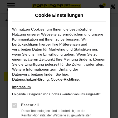
0
Zum
MENÜ
Hauptinhalt
Cookie Einstellungen
springen
Startseite
FAHRZEUGMARKT PKW & LKW
Wir nutzen Cookies, um Ihnen die bestmögliche
Nutzung unserer Webseite zu ermöglichen und unsere
Jetzt PKWs & LKWs in
Kommunikation mit Ihnen zu verbessern. Wir
berücksichtigen hierbei Ihre Präferenzen und
unserem Fahrzeugmarkt
verarbeiten Daten für Marketing und Statistiken nur,
wenn Sie uns Ihre Einwilligung geben. Wenn Sie zu
finden
einem späteren Zeitpunkt Ihre Meinung ändern, können
Sie die Einwilligung jederzeit für die Zukunft widerrufen.
Weitere Informationen zum Umfang der
Datenverarbeitung finden Sie hier:
PKW
LKW
Datenschutzerklärung
,
Cookie-Richtlinie
.
Impressum
Fehler: Network Error
Folgende Kategorien von Cookies werden von uns eingesetzt:
Beim Laden ist ein Fehler aufgetreten.
Essentiell
Hier sind ein paar Tipps, die dir helfen können:
Diese Technologien sind erforderlich, um die
Kernfunktionalität der Webseite zu gewährleisten.