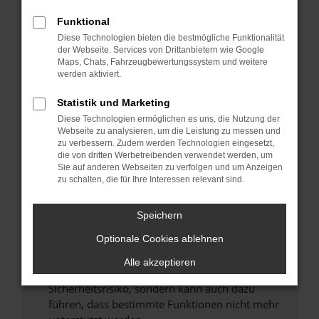
Überprüfe deine Firewall und deine
Internetverbindung.
Funktional
Laden andere Webseiten, zum Beispiel deine
Diese Technologien bieten die bestmögliche Funktionalität
der Webseite. Services von Drittanbietern wie Google
Suchmaschine?
Maps, Chats, Fahrzeugbewertungssystem und weitere
Prüfe deine Browsererweiterungen.
werden aktiviert.
Manche Erweiterungen, wie Werbeblocker,
Statistik und Marketing
können das Laden bestimmter Seiten
verhindern. Funktioniert die Seite in einem
Diese Technologien ermöglichen es uns, die Nutzung der
Webseite zu analysieren, um die Leistung zu messen und
anderen Browser oder in einem privaten
zu verbessern. Zudem werden Technologien eingesetzt,
Fenster?
die von dritten Werbetreibenden verwendet werden, um
Sie auf anderen Webseiten zu verfolgen und um Anzeigen
Starte dein Gerät neu.
zu schalten, die für Ihre Interessen relevant sind.
Das kann manchmal helfen, vorübergehende
Probleme zu beheben.
Speichern
Stelle sicher, dass dein Browser und dein
Optionale Cookies ablehnen
Betriebssystem auf dem neuesten Stand
sind.
Alle akzeptieren
Veraltete Software birgt nicht nur ein
Sicherheitsrisiko, sondern kann auch dazu
führen, dass bestimmte Funktionen nicht mehr