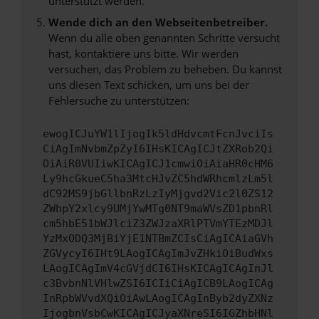
unterstützt werden.
Wende dich an den Webseitenbetreiber.
Wenn du alle oben genannten Schritte versucht
hast, kontaktiere uns bitte. Wir werden
versuchen, das Problem zu beheben. Du kannst
uns diesen Text schicken, um uns bei der
Fehlersuche zu unterstützen:
ewogICJuYW1lIjogIk5ldHdvcmtFcnJvciIs
CiAgImNvbmZpZyI6IHsKICAgICJtZXRob2Qi
OiAiR0VUIiwKICAgICJ1cmwiOiAiaHR0cHM6
Ly9hcGkueC5ha3MtcHJvZC5hdWRhcmlzLm5l
dC92MS9jbGllbnRzLzIyMjgvd2Vic2l0ZS12
ZWhpY2xlcy9UMjYwMTg0NT9maWVsZD1pbnRl
cm5hbE51bWJlciZ3ZWJzaXRlPTVmYTEzMDJl
YzMxODQ3MjBiYjE1NTBmZCIsCiAgICAiaGVh
ZGVycyI6IHt9LAogICAgImJvZHkiOiBudWxs
LAogICAgImV4cGVjdCI6IHsKICAgICAgInJl
c3BvbnNlVHlwZSI6ICIiCiAgICB9LAogICAg
InRpbWVvdXQiOiAwLAogICAgInByb2dyZXNz
IjogbnVsbCwKICAgICJyaXNreSI6IGZhbHNl