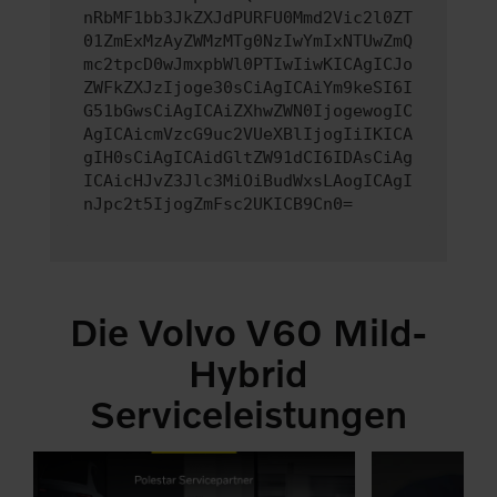
nRbMF1bb3JkZXJdPURFU0Mmd2Vic2l0ZT
01ZmExMzAyZWMzMTg0NzIwYmIxNTUwZmQ
mc2tpcD0wJmxpbWl0PTIwIiwKICAgICJo
ZWFkZXJzIjoge30sCiAgICAiYm9keSI6I
G51bGwsCiAgICAiZXhwZWN0IjogewogIC
AgICAicmVzcG9uc2VUeXBlIjogIiIKICA
gIH0sCiAgICAidGltZW91dCI6IDAsCiAg
ICAicHJvZ3Jlc3MiOiBudWxsLAogICAgI
nJpc2t5IjogZmFsc2UKICB9Cn0=
Die Volvo V60 Mild-
Hybrid
Serviceleistungen