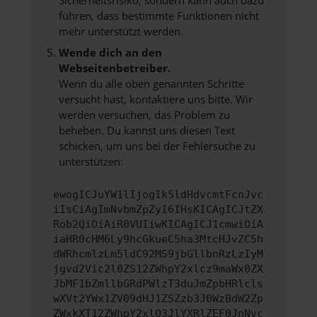
Sicherheitsrisiko, sondern kann auch dazu
führen, dass bestimmte Funktionen nicht
mehr unterstützt werden.
Wende dich an den
Webseitenbetreiber.
Wenn du alle oben genannten Schritte
versucht hast, kontaktiere uns bitte. Wir
werden versuchen, das Problem zu
beheben. Du kannst uns diesen Text
schicken, um uns bei der Fehlersuche zu
unterstützen:
ewogICJuYW1lIjogIk5ldHdvcmtFcnJvc
iIsCiAgImNvbmZpZyI6IHsKICAgICJtZX
Rob2QiOiAiR0VUIiwKICAgICJ1cmwiOiA
iaHR0cHM6Ly9hcGkueC5ha3MtcHJvZC5h
dWRhcmlzLm5ldC92MS9jbGllbnRzLzIyM
jgvd2Vic2l0ZS12ZWhpY2xlcz9maWx0ZX
JbMF1bZmllbGRdPWlzT3duJmZpbHRlcls
wXVt2YWx1ZV09dHJ1ZSZzb3J0WzBdW2Zp
ZWxkXT12ZWhpY2xlQ3JlYXRlZEF0JnNvc