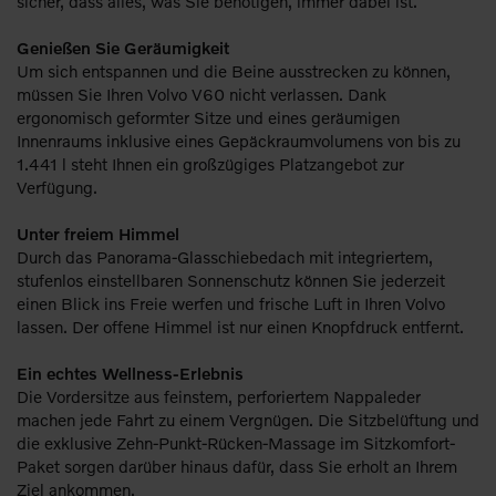
sicher, dass alles, was Sie benötigen, immer dabei ist.
Genießen Sie Geräumigkeit
Um sich entspannen und die Beine ausstrecken zu können,
müssen Sie Ihren Volvo V60 nicht verlassen. Dank
ergonomisch geformter Sitze und eines geräumigen
Innenraums inklusive eines Gepäckraumvolumens von bis zu
1.441 l steht Ihnen ein großzügiges Platzangebot zur
Verfügung.
Unter freiem Himmel
Durch das Panorama-Glasschiebedach mit integriertem,
stufenlos einstellbaren Sonnenschutz können Sie jederzeit
einen Blick ins Freie werfen und frische Luft in Ihren Volvo
lassen. Der offene Himmel ist nur einen Knopfdruck entfernt.
Ein echtes Wellness-Erlebnis
Die Vordersitze aus feinstem, perforiertem Nappaleder
machen jede Fahrt zu einem Vergnügen. Die Sitzbelüftung und
die exklusive Zehn-Punkt-Rücken-Massage im Sitzkomfort-
Paket sorgen darüber hinaus dafür, dass Sie erholt an Ihrem
Ziel ankommen.