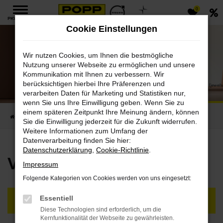
0
Zum
PKW MENÜ
Hauptinhalt
Cookie Einstellungen
springen
Wir nutzen Cookies, um Ihnen die bestmögliche
Nutzung unserer Webseite zu ermöglichen und unsere
Kommunikation mit Ihnen zu verbessern. Wir
V60 Mild-Hybrid
berücksichtigen hierbei Ihre Präferenzen und
Volvo V60 B4 Mild-Hybrid: Kraftstoffverbrauch in l/100 km: 6,2 | CO₂-Emission in g/km: 140 (jeweils
CO₂-Klasse kombiniert: E
verarbeiten Daten für Marketing und Statistiken nur,
Platz für das Leben und seine Abenteuer.
wenn Sie uns Ihre Einwilligung geben. Wenn Sie zu
einem späteren Zeitpunkt Ihre Meinung ändern, können
Startseite
Neufahrzeuge
Volvo Mild-Hybrid
V60 Mild-Hybrid
Sie die Einwilligung jederzeit für die Zukunft widerrufen.
Weitere Informationen zum Umfang der
Datenverarbeitung finden Sie hier:
Datenschutzerklärung
,
Cookie-Richtlinie
.
Volvo V60 Mild-Hybrid
Impressum
Folgende Kategorien von Cookies werden von uns eingesetzt:
Essentiell
VERFÜGBARE FAHRZEUGE
Diese Technologien sind erforderlich, um die
Kernfunktionalität der Webseite zu gewährleisten.