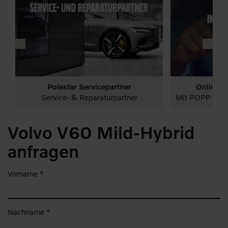
Polestar Servicepartner
Online T
PKW
Leistungen
Startseite
PKW
Volvo Volle
Volvo Plug-in Hybr
Service- & Reparaturpartner
Mit POPP entscheiden Sie sic
Leistungen
Start
Volvo V60 Mild-Hybrid
anfragen
Vorname *
Nachname *