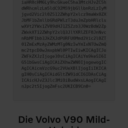
iaHR0cHM6Ly9hcGkueC5ha3MtcHJvZC5h
dWRhcmlzLm5ldC92MS9jbGllbnRzLzIyM
jgvd2Vic2l0ZS12ZWhpY2xlcz9maWx0ZX
JbMF1bZmllbGRdPWlzT3duJmZpbHRlcls
wXVt2YWx1ZV09dHJ1ZSZzb3J0WzBdW2Zp
ZWxkXT12ZWhpY2xlQ3JlYXRlZEF0JnNvc
nRbMF1bb3JkZXJdPURFU0Mmd2Vic2l0ZT
01ZmExMzAyZWMzMTg0NzIwYmIxNTUwZmQ
mc2tpcD0wJmxpbWl0PTIwIiwKICAgICJo
ZWFkZXJzIjoge30sCiAgICAiYm9keSI6I
G51bGwsCiAgICAiZXhwZWN0IjogewogIC
AgICAicmVzcG9uc2VUeXBlIjogIiIKICA
gIH0sCiAgICAidGltZW91dCI6IDAsCiAg
ICAicHJvZ3Jlc3MiOiBudWxsLAogICAgI
nJpc2t5IjogZmFsc2UKICB9Cn0=
Die Volvo V90 Mild-