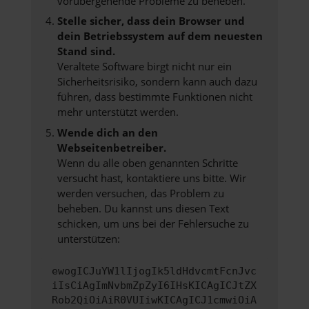
vorübergehende Probleme zu beheben.
Stelle sicher, dass dein Browser und
dein Betriebssystem auf dem neuesten
Stand sind.
Veraltete Software birgt nicht nur ein
Sicherheitsrisiko, sondern kann auch dazu
führen, dass bestimmte Funktionen nicht
mehr unterstützt werden.
Wende dich an den
Webseitenbetreiber.
Wenn du alle oben genannten Schritte
versucht hast, kontaktiere uns bitte. Wir
werden versuchen, das Problem zu
beheben. Du kannst uns diesen Text
schicken, um uns bei der Fehlersuche zu
unterstützen:
ewogICJuYW1lIjogIk5ldHdvcmtFcnJvc
iIsCiAgImNvbmZpZyI6IHsKICAgICJtZX
Rob2QiOiAiR0VUIiwKICAgICJ1cmwiOiA