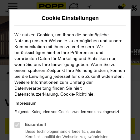
0
Zum
PKW MENÜ
Hauptinhalt
Cookie Einstellungen
springen
Wir nutzen Cookies, um Ihnen die bestmögliche
Nutzung unserer Webseite zu ermöglichen und unsere
Kommunikation mit Ihnen zu verbessern. Wir
V90 Mild-H
berücksichtigen hierbei Ihre Präferenzen und
Volvo V90 B4 Mild-Hybrid: Kraftstoffverbrauch in l/100 km: 7,1 | CO₂-Emission in g/km: 160 (jeweils 
CO₂-Klasse kombiniert: F
verarbeiten Daten für Marketing und Statistiken nur,
Für Komfort geschaffen. Für Abenteuer
wenn Sie uns Ihre Einwilligung geben. Wenn Sie zu
einem späteren Zeitpunkt Ihre Meinung ändern, können
Startseite
Neufahrzeuge
Volvo Mild-Hybrid
V90 Mild-Hybrid
Sie die Einwilligung jederzeit für die Zukunft widerrufen.
Weitere Informationen zum Umfang der
Datenverarbeitung finden Sie hier:
Datenschutzerklärung
,
Cookie-Richtlinie
.
Volvo V90 Mild-Hybrid
Impressum
Folgende Kategorien von Cookies werden von uns eingesetzt:
Essentiell
VERFÜGBARE FAHRZEUGE
Diese Technologien sind erforderlich, um die
Kernfunktionalität der Webseite zu gewährleisten.