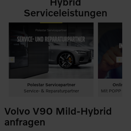
Hybrid
Serviceleistungen
Polestar Servicepartner
Online T
PKW
Leistungen
Startseite
PKW
Volvo Volle
Volvo Plug-in Hybr
Service- & Reparaturpartner
Mit POPP entscheiden Sie sic
Leistungen
Start
Volvo V90 Mild-Hybrid
anfragen