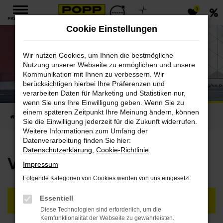
0
Zum
PKW MENÜ
Hauptinhalt
Cookie Einstellungen
springen
Wir nutzen Cookies, um Ihnen die bestmögliche
Nutzung unserer Webseite zu ermöglichen und unsere
Kommunikation mit Ihnen zu verbessern. Wir
EC40
berücksichtigen hierbei Ihre Präferenzen und
Volvo EC40 Single Motor: Stromverbrauch kombiniert: 16,8 kWh/100 km | CO₂-Emission in g/km: 0 
Effizienzklasse: A
verarbeiten Daten für Marketing und Statistiken nur,
Entdecken Sie unser vollelektrisches Crossover
wenn Sie uns Ihre Einwilligung geben. Wenn Sie zu
einem späteren Zeitpunkt Ihre Meinung ändern, können
Startseite
Neufahrzeuge
Volvo Vollelektrisch
EC40
Sie die Einwilligung jederzeit für die Zukunft widerrufen.
Weitere Informationen zum Umfang der
Datenverarbeitung finden Sie hier:
Datenschutzerklärung
,
Cookie-Richtlinie
.
Volvo EC40
Impressum
Folgende Kategorien von Cookies werden von uns eingesetzt:
Essentiell
VERFÜGBARE FAHRZEUGE
Diese Technologien sind erforderlich, um die
Kernfunktionalität der Webseite zu gewährleisten.