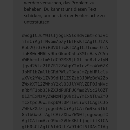
werden versuchen, das Problem zu
beheben. Du kannst uns diesen Text
schicken, um uns bei der Fehlersuche zu
unterstützen:
ewogICJuYW1lIjogIk5ldHdvcmtFcnJvc
iIsCiAgImNvbmZpZyI6IHsKICAgICJtZX
Rob2QiOiAiR0VUIiwKICAgICJ1cmwiOiA
iaHR0cHM6Ly9hcGkueC5ha3MtcHJvZC5h
dWRhcmlzLm5ldC92MS9jbGllbnRzLzIyM
jgvd2Vic2l0ZS12ZWhpY2xlcz9maWx0ZX
JbMF1bZmllbGRdPWlzT3duJmZpbHRlcls
wXVt2YWx1ZV09dHJ1ZSZzb3J0WzBdW2Zp
ZWxkXT12ZWhpY2xlQ3JlYXRlZEF0JnNvc
nRbMF1bb3JkZXJdPURFU0Mmd2Vic2l0ZT
01ZmExMzAyZWMzMTg0NzIwYmIxNTUwZmQ
mc2tpcD0wJmxpbWl0PTIwIiwKICAgICJo
ZWFkZXJzIjoge30sCiAgICAiYm9keSI6I
G51bGwsCiAgICAiZXhwZWN0IjogewogIC
AgICAicmVzcG9uc2VUeXBlIjogIiIKICA
gIH0sCiAgICAidGltZW91dCI6IDAsCiAg