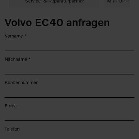
Service- & Reparaturpartner
Mit POPP entscheiden Sie sic
Leistungen
Start
Volvo EC40 anfragen
Vorname *
Nachname *
Kundennummer
Firma
Telefon