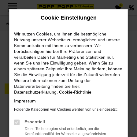
0
Zum
MENÜ
Hauptinhalt
Cookie Einstellungen
springen
Startseite
FAHRZEUGMARKT PKW & LKW
Wir nutzen Cookies, um Ihnen die bestmögliche
Nutzung unserer Webseite zu ermöglichen und unsere
Jetzt PKWs & LKWs in
Kommunikation mit Ihnen zu verbessern. Wir
berücksichtigen hierbei Ihre Präferenzen und
unserem Fahrzeugmarkt
verarbeiten Daten für Marketing und Statistiken nur,
wenn Sie uns Ihre Einwilligung geben. Wenn Sie zu
finden
einem späteren Zeitpunkt Ihre Meinung ändern, können
Sie die Einwilligung jederzeit für die Zukunft widerrufen.
Weitere Informationen zum Umfang der
Datenverarbeitung finden Sie hier:
PKW
LKW
Datenschutzerklärung
,
Cookie-Richtlinie
.
Impressum
Fehler: Network Error
Folgende Kategorien von Cookies werden von uns eingesetzt:
Beim Laden ist ein Fehler aufgetreten.
Essentiell
Hier sind ein paar Tipps, die dir helfen können:
Diese Technologien sind erforderlich, um die
Kernfunktionalität der Webseite zu gewährleisten.