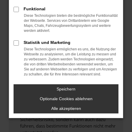
Überprüfe deine Firewall und deine
Internetverbindung.
Funktional
Laden andere Webseiten, zum Beispiel deine
Diese Technologien bieten die bestmögliche Funktionalität
der Webseite. Services von Drittanbietern wie Google
Suchmaschine?
Maps, Chats, Fahrzeugbewertungssystem und weitere
Prüfe deine Browsererweiterungen.
werden aktiviert.
Manche Erweiterungen, wie Werbeblocker,
Statistik und Marketing
können das Laden bestimmter Seiten
verhindern. Funktioniert die Seite in einem
Diese Technologien ermöglichen es uns, die Nutzung der
Webseite zu analysieren, um die Leistung zu messen und
anderen Browser oder in einem privaten
zu verbessern. Zudem werden Technologien eingesetzt,
Fenster?
die von dritten Werbetreibenden verwendet werden, um
Sie auf anderen Webseiten zu verfolgen und um Anzeigen
Starte dein Gerät neu.
zu schalten, die für Ihre Interessen relevant sind.
Das kann manchmal helfen, vorübergehende
Probleme zu beheben.
Speichern
Stelle sicher, dass dein Browser und dein
Optionale Cookies ablehnen
Betriebssystem auf dem neuesten Stand
sind.
Alle akzeptieren
Veraltete Software birgt nicht nur ein
Sicherheitsrisiko, sondern kann auch dazu
führen, dass bestimmte Funktionen nicht mehr