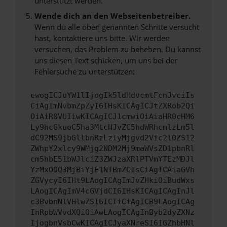
unterstützt werden.
Wende dich an den Webseitenbetreiber.
Wenn du alle oben genannten Schritte versucht
hast, kontaktiere uns bitte. Wir werden
versuchen, das Problem zu beheben. Du kannst
uns diesen Text schicken, um uns bei der
Fehlersuche zu unterstützen:
ewogICJuYW1lIjogIk5ldHdvcmtFcnJvciIs
CiAgImNvbmZpZyI6IHsKICAgICJtZXRob2Qi
OiAiR0VUIiwKICAgICJ1cmwiOiAiaHR0cHM6
Ly9hcGkueC5ha3MtcHJvZC5hdWRhcmlzLm5l
dC92MS9jbGllbnRzLzIyMjgvd2Vic2l0ZS12
ZWhpY2xlcy9WMjg2NDM2Mj9maWVsZD1pbnRl
cm5hbE51bWJlciZ3ZWJzaXRlPTVmYTEzMDJl
YzMxODQ3MjBiYjE1NTBmZCIsCiAgICAiaGVh
ZGVycyI6IHt9LAogICAgImJvZHkiOiBudWxs
LAogICAgImV4cGVjdCI6IHsKICAgICAgInJl
c3BvbnNlVHlwZSI6ICIiCiAgICB9LAogICAg
InRpbWVvdXQiOiAwLAogICAgInByb2dyZXNz
IjogbnVsbCwKICAgICJyaXNreSI6IGZhbHNl