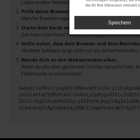
Technologien eingesetzt, die v
Laden andere Webseiten, zum Beispiel deine Suchmasc
die für Ihre Interessen relevant s
Prüfe deine Browsererweiterungen.
Manche Erweiterungen, wie Werbeblocker, können das L
Speichern
Starte dein Gerät neu.
Das kann manchmal helfen, vorübergehende Probleme
Stelle sicher, dass dein Browser und dein Betrie
Veraltete Software birgt nicht nur ein Sicherheitsrisi
Wende dich an den Webseitenbetreiber.
Wenn du alle oben genannten Schritte versucht hast, k
Fehlersuche zu unterstützen:
ewogICJuYW1lIjogIk5ldHdvcmtFcnJvciIsCiAgImN
cmlzLm5ldC92MS9jbGllbnRzLzIyMjgvd2Vic2l0ZS1
ZCIsCiAgICAiaGVhZGVycyI6IHt9LAogICAgImJvZHk
OiAwLAogICAgInByb2dyZXNzIjogbnVsbCwKICAgICJ