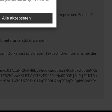
rfolgen und um Anzeigen zu schalten,
inem anderen Browser oder in einem privaten Fenster?
Alle akzeptieren
ht mehr unterstützt werden.
ben. Du kannst uns diesen Text schicken, um uns bei der
cmwiOiAiaHR0cHM6Ly9hcGkueC5ha3MtcHJvZC5hdWRh
ciZ3ZWJzaXRlPTVmYTEzMDJlYzMxODQ3MjBiYjE1NTBm
bnNlVHlwZSI6ICIiCiAgICB9LAogICAgInRpbWVvdXQi