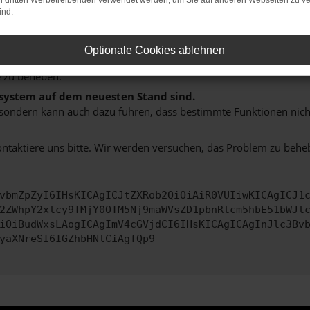
on dritten Werbetreibenden verwendet werden, um Sie auf anderen Webseiten zu ve
hine?
ind.
aden bestimmter Seiten verhindern. Funktioniert die Seite in e
Optionale Cookies ablehnen
 zu beheben.
bssystem auf dem neuesten Stand sind.
ko, sondern kann auch dazu führen, dass bestimmte Funktionen nic
ontaktiere uns bitte. Wir werden versuchen, das Problem zu behe
vbmZpZyI6IHsKICAgICJtZXRob2QiOiAiR0VUIiwKICAgICJ1
2ZWhpY2xlcy9TMjY0OTM5Nj9maWVsZD1pbnRlcm5hbE51bWJl
iOiBudWxsLAogICAgImV4cGVjdCI6IHsKICAgICAgInJlc3Bv
yaXNreSI6IGZhbHNlCiAgfQp9