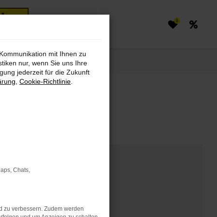
0
 Kommunikation mit Ihnen zu
stiken nur, wenn Sie uns Ihre
ung jederzeit für die Zukunft
ärung
,
Cookie-Richtlinie
.
markt finden
Maps, Chats,
nd zu verbessern. Zudem werden