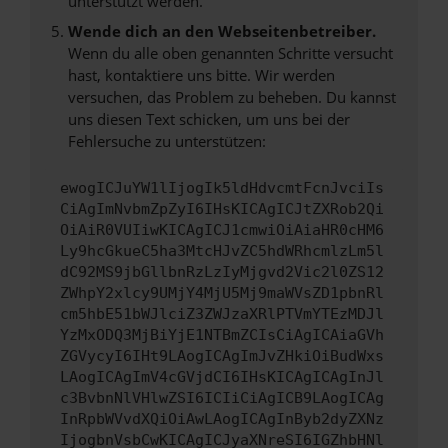
unterstützt werden.
Wende dich an den Webseitenbetreiber.
Wenn du alle oben genannten Schritte versucht
hast, kontaktiere uns bitte. Wir werden
versuchen, das Problem zu beheben. Du kannst
uns diesen Text schicken, um uns bei der
Fehlersuche zu unterstützen:
ewogICJuYW1lIjogIk5ldHdvcmtFcnJvciIs
CiAgImNvbmZpZyI6IHsKICAgICJtZXRob2Qi
OiAiR0VUIiwKICAgICJ1cmwiOiAiaHR0cHM6
Ly9hcGkueC5ha3MtcHJvZC5hdWRhcmlzLm5l
dC92MS9jbGllbnRzLzIyMjgvd2Vic2l0ZS12
ZWhpY2xlcy9UMjY4MjU5Mj9maWVsZD1pbnRl
cm5hbE51bWJlciZ3ZWJzaXRlPTVmYTEzMDJl
YzMxODQ3MjBiYjE1NTBmZCIsCiAgICAiaGVh
ZGVycyI6IHt9LAogICAgImJvZHkiOiBudWxs
LAogICAgImV4cGVjdCI6IHsKICAgICAgInJl
c3BvbnNlVHlwZSI6ICIiCiAgICB9LAogICAg
InRpbWVvdXQiOiAwLAogICAgInByb2dyZXNz
IjogbnVsbCwKICAgICJyaXNreSI6IGZhbHNl