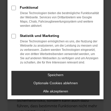
Überprüfe deine Firewall und deine
Internetverbindung.
Funktional
Laden andere Webseiten, zum Beispiel deine
Diese Technologien bieten die bestmögliche Funktionalität
der Webseite. Services von Drittanbietern wie Google
Suchmaschine?
Maps, Chats, Fahrzeugbewertungssystem und weitere
Prüfe deine Browsererweiterungen.
werden aktiviert.
Manche Erweiterungen, wie Werbeblocker,
Statistik und Marketing
können das Laden bestimmter Seiten
verhindern. Funktioniert die Seite in einem
Diese Technologien ermöglichen es uns, die Nutzung der
Webseite zu analysieren, um die Leistung zu messen und
anderen Browser oder in einem privaten
zu verbessern. Zudem werden Technologien eingesetzt,
Fenster?
die von dritten Werbetreibenden verwendet werden, um
Sie auf anderen Webseiten zu verfolgen und um Anzeigen
Starte dein Gerät neu.
zu schalten, die für Ihre Interessen relevant sind.
Das kann manchmal helfen, vorübergehende
Probleme zu beheben.
Speichern
Stelle sicher, dass dein Browser und dein
Optionale Cookies ablehnen
Betriebssystem auf dem neuesten Stand
sind.
Alle akzeptieren
Veraltete Software birgt nicht nur ein
Sicherheitsrisiko, sondern kann auch dazu
führen, dass bestimmte Funktionen nicht mehr