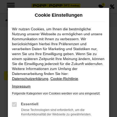
0
Zum
MENÜ
Hauptinhalt
Cookie Einstellungen
springen
Startseite
FAHRZEUGMARKT PKW & LKW
Wir nutzen Cookies, um Ihnen die bestmögliche
Nutzung unserer Webseite zu ermöglichen und unsere
Jetzt PKWs & LKWs in
Kommunikation mit Ihnen zu verbessern. Wir
berücksichtigen hierbei Ihre Präferenzen und
unserem Fahrzeugmarkt
verarbeiten Daten für Marketing und Statistiken nur,
wenn Sie uns Ihre Einwilligung geben. Wenn Sie zu
finden
einem späteren Zeitpunkt Ihre Meinung ändern, können
Sie die Einwilligung jederzeit für die Zukunft widerrufen.
Weitere Informationen zum Umfang der
Datenverarbeitung finden Sie hier:
PKW
LKW
Datenschutzerklärung
,
Cookie-Richtlinie
.
Impressum
Fehler: Network Error
Folgende Kategorien von Cookies werden von uns eingesetzt:
Beim Laden ist ein Fehler aufgetreten.
Essentiell
Hier sind ein paar Tipps, die dir helfen können:
Diese Technologien sind erforderlich, um die
Kernfunktionalität der Webseite zu gewährleisten.