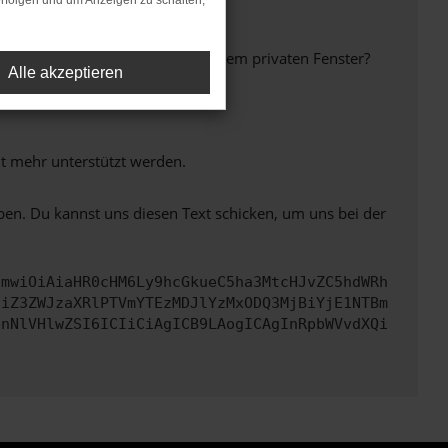
rfolgen und um Anzeigen zu schalten,
inem anderen Browser oder in einem privaten Fenster?
Alle akzeptieren
ht mehr unterstützt werden.
ben. Du kannst uns diesen Text schicken, um uns bei der
cmwiOiAiaHR0cHM6Ly9hcGkueC5ha3MtcHJvZC5hdWRh
ciZ3ZWJzaXRlPTVmYTEzMDJlYzMxODQ3MjBiYjE1NTBm
bnNlVHlwZSI6ICIiCiAgICB9LAogICAgInRpbWVvdXQi