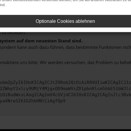
on dritten Werbetreibenden verwendet werden, um Sie auf anderen Webseiten zu ve
hine?
ind.
aden bestimmter Seiten verhindern. Funktioniert die Seite in e
Optionale Cookies ablehnen
 zu beheben.
bssystem auf dem neuesten Stand sind.
ko, sondern kann auch dazu führen, dass bestimmte Funktionen nic
ontaktiere uns bitte. Wir werden versuchen, das Problem zu behe
vbmZpZyI6IHsKICAgICJtZXRob2QiOiAiR0VUIiwKICAgICJ1
2ZWhpY2xlcy9UMjY4MjgxOD9maWVsZD1pbnRlcm5hbE51bWJl
iOiBudWxsLAogICAgImV4cGVjdCI6IHsKICAgICAgInJlc3Bv
yaXNreSI6IGZhbHNlCiAgfQp9