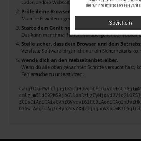
Technologien eingesetzt, die v
Laden andere Webseiten, zum Beispiel deine Suchmasc
die für Ihre Interessen relevant s
Prüfe deine Browsererweiterungen.
Manche Erweiterungen, wie Werbeblocker, können das L
Speichern
Starte dein Gerät neu.
Das kann manchmal helfen, vorübergehende Probleme
Stelle sicher, dass dein Browser und dein Betrie
Veraltete Software birgt nicht nur ein Sicherheitsrisi
Wende dich an den Webseitenbetreiber.
Wenn du alle oben genannten Schritte versucht hast, k
Fehlersuche zu unterstützen:
ewogICJuYW1lIjogIk5ldHdvcmtFcnJvciIsCiAgImN
cmlzLm5ldC92MS9jbGllbnRzLzIyMjgvd2Vic2l0ZS1
ZCIsCiAgICAiaGVhZGVycyI6IHt9LAogICAgImJvZHk
OiAwLAogICAgInByb2dyZXNzIjogbnVsbCwKICAgICJ