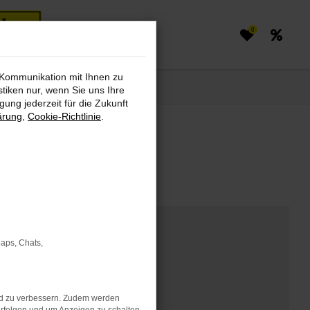
0
 Kommunikation mit Ihnen zu
stiken nur, wenn Sie uns Ihre
ung jederzeit für die Zukunft
ärung
,
Cookie-Richtlinie
.
markt finden
Maps, Chats,
nd zu verbessern. Zudem werden