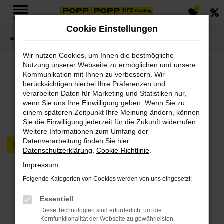
0
Zum
MENÜ
Hauptinhalt
Cookie Einstellungen
springen
Startseite
FAHRZEUGMARKT PKW & LKW
Wir nutzen Cookies, um Ihnen die bestmögliche
Nutzung unserer Webseite zu ermöglichen und unsere
Jetzt PKWs & LKWs in
Kommunikation mit Ihnen zu verbessern. Wir
berücksichtigen hierbei Ihre Präferenzen und
unserem Fahrzeugmarkt
verarbeiten Daten für Marketing und Statistiken nur,
wenn Sie uns Ihre Einwilligung geben. Wenn Sie zu
finden
einem späteren Zeitpunkt Ihre Meinung ändern, können
Sie die Einwilligung jederzeit für die Zukunft widerrufen.
Weitere Informationen zum Umfang der
Datenverarbeitung finden Sie hier:
PKW
LKW
Datenschutzerklärung
,
Cookie-Richtlinie
.
Impressum
Fehler: Network Error
Folgende Kategorien von Cookies werden von uns eingesetzt:
Beim Laden ist ein Fehler aufgetreten.
Essentiell
Hier sind ein paar Tipps, die dir helfen können:
Diese Technologien sind erforderlich, um die
Kernfunktionalität der Webseite zu gewährleisten.