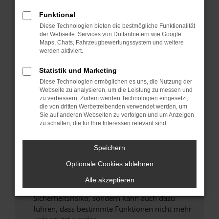
Überprüfe deine Firewall und deine
Internetverbindung.
Funktional
Laden andere Webseiten, zum Beispiel deine
Diese Technologien bieten die bestmögliche Funktionalität
der Webseite. Services von Drittanbietern wie Google
Suchmaschine?
Maps, Chats, Fahrzeugbewertungssystem und weitere
Prüfe deine Browsererweiterungen.
werden aktiviert.
Manche Erweiterungen, wie Werbeblocker,
Statistik und Marketing
können das Laden bestimmter Seiten
verhindern. Funktioniert die Seite in einem
Diese Technologien ermöglichen es uns, die Nutzung der
Webseite zu analysieren, um die Leistung zu messen und
anderen Browser oder in einem privaten
zu verbessern. Zudem werden Technologien eingesetzt,
Fenster?
die von dritten Werbetreibenden verwendet werden, um
Sie auf anderen Webseiten zu verfolgen und um Anzeigen
Starte dein Gerät neu.
zu schalten, die für Ihre Interessen relevant sind.
Das kann manchmal helfen, vorübergehende
Probleme zu beheben.
Speichern
Stelle sicher, dass dein Browser und dein
Optionale Cookies ablehnen
Betriebssystem auf dem neuesten Stand
sind.
Alle akzeptieren
Veraltete Software birgt nicht nur ein
Sicherheitsrisiko, sondern kann auch dazu
führen, dass bestimmte Funktionen nicht mehr