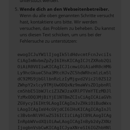
unterstützt werden.
Wende dich an den Webseitenbetreiber.
Wenn du alle oben genannten Schritte versucht
hast, kontaktiere uns bitte. Wir werden
versuchen, das Problem zu beheben. Du kannst
uns diesen Text schicken, um uns bei der
Fehlersuche zu unterstützen:
ewogICJuYW1lIjogIk5ldHdvcmtFcnJvciIs
CiAgImNvbmZpZyI6IHsKICAgICJtZXRob2Qi
OiAiR0VUIiwKICAgICJ1cmwiOiAiaHR0cHM6
Ly9hcGkueC5ha3MtcHJvZC5hdWRhcmlzLm5l
dC92MS9jbGllbnRzLzIyMjgvd2Vic2l0ZS12
ZWhpY2xlcy9TMjUwODQxNz9maWVsZD1pbnRl
cm5hbE51bWJlciZ3ZWJzaXRlPTVmYTEzMDJl
YzMxODQ3MjBiYjE1NTBmZCIsCiAgICAiaGVh
ZGVycyI6IHt9LAogICAgImJvZHkiOiBudWxs
LAogICAgImV4cGVjdCI6IHsKICAgICAgInJl
c3BvbnNlVHlwZSI6ICIiCiAgICB9LAogICAg
InRpbWVvdXQiOiAwLAogICAgInByb2dyZXNz
IjogbnVsbCwKICAgICJyaXNreSI6IGZhbHNl