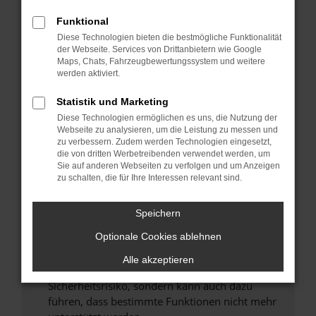
Überprüfe deine Firewall und deine
Internetverbindung.
Funktional
Laden andere Webseiten, zum Beispiel deine
Diese Technologien bieten die bestmögliche Funktionalität
der Webseite. Services von Drittanbietern wie Google
Suchmaschine?
Maps, Chats, Fahrzeugbewertungssystem und weitere
Prüfe deine Browsererweiterungen.
werden aktiviert.
Manche Erweiterungen, wie Werbeblocker,
Statistik und Marketing
können das Laden bestimmter Seiten
verhindern. Funktioniert die Seite in einem
Diese Technologien ermöglichen es uns, die Nutzung der
Webseite zu analysieren, um die Leistung zu messen und
anderen Browser oder in einem privaten
zu verbessern. Zudem werden Technologien eingesetzt,
Fenster?
die von dritten Werbetreibenden verwendet werden, um
Sie auf anderen Webseiten zu verfolgen und um Anzeigen
Starte dein Gerät neu.
zu schalten, die für Ihre Interessen relevant sind.
Das kann manchmal helfen, vorübergehende
Probleme zu beheben.
Speichern
Stelle sicher, dass dein Browser und dein
Optionale Cookies ablehnen
Betriebssystem auf dem neuesten Stand
sind.
Alle akzeptieren
Veraltete Software birgt nicht nur ein
Sicherheitsrisiko, sondern kann auch dazu
führen, dass bestimmte Funktionen nicht mehr