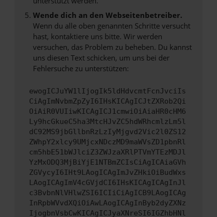
unterstützt werden.
Wende dich an den Webseitenbetreiber.
Wenn du alle oben genannten Schritte versucht
hast, kontaktiere uns bitte. Wir werden
versuchen, das Problem zu beheben. Du kannst
uns diesen Text schicken, um uns bei der
Fehlersuche zu unterstützen:
ewogICJuYW1lIjogIk5ldHdvcmtFcnJvciIs
CiAgImNvbmZpZyI6IHsKICAgICJtZXRob2Qi
OiAiR0VUIiwKICAgICJ1cmwiOiAiaHR0cHM6
Ly9hcGkueC5ha3MtcHJvZC5hdWRhcmlzLm5l
dC92MS9jbGllbnRzLzIyMjgvd2Vic2l0ZS12
ZWhpY2xlcy9UMjcxNDczMD9maWVsZD1pbnRl
cm5hbE51bWJlciZ3ZWJzaXRlPTVmYTEzMDJl
YzMxODQ3MjBiYjE1NTBmZCIsCiAgICAiaGVh
ZGVycyI6IHt9LAogICAgImJvZHkiOiBudWxs
LAogICAgImV4cGVjdCI6IHsKICAgICAgInJl
c3BvbnNlVHlwZSI6ICIiCiAgICB9LAogICAg
InRpbWVvdXQiOiAwLAogICAgInByb2dyZXNz
IjogbnVsbCwKICAgICJyaXNreSI6IGZhbHNl