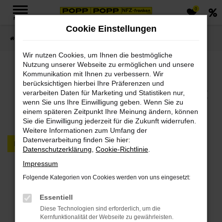
0
Zum
MENÜ
Hauptinhalt
Cookie Einstellungen
springen
Startseite
FAHRZEUGMARKT PKW & LKW
Wir nutzen Cookies, um Ihnen die bestmögliche
Nutzung unserer Webseite zu ermöglichen und unsere
Jetzt PKWs & LKWs in
Kommunikation mit Ihnen zu verbessern. Wir
berücksichtigen hierbei Ihre Präferenzen und
unserem Fahrzeugmarkt
verarbeiten Daten für Marketing und Statistiken nur,
wenn Sie uns Ihre Einwilligung geben. Wenn Sie zu
finden
einem späteren Zeitpunkt Ihre Meinung ändern, können
Sie die Einwilligung jederzeit für die Zukunft widerrufen.
Weitere Informationen zum Umfang der
Datenverarbeitung finden Sie hier:
PKW
LKW
Datenschutzerklärung
,
Cookie-Richtlinie
.
Impressum
Fehler: Network Error
Folgende Kategorien von Cookies werden von uns eingesetzt:
Beim Laden ist ein Fehler aufgetreten.
Essentiell
Hier sind ein paar Tipps, die dir helfen können:
Diese Technologien sind erforderlich, um die
Kernfunktionalität der Webseite zu gewährleisten.