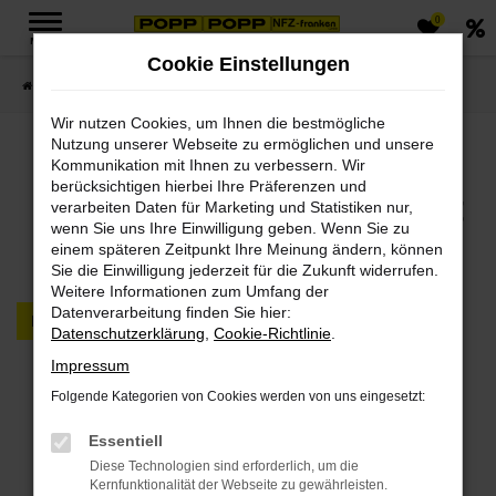
0
Zum
MENÜ
Hauptinhalt
Cookie Einstellungen
springen
Startseite
FAHRZEUGMARKT PKW & LKW
Wir nutzen Cookies, um Ihnen die bestmögliche
Nutzung unserer Webseite zu ermöglichen und unsere
Jetzt PKWs & LKWs in
Kommunikation mit Ihnen zu verbessern. Wir
berücksichtigen hierbei Ihre Präferenzen und
unserem Fahrzeugmarkt
verarbeiten Daten für Marketing und Statistiken nur,
wenn Sie uns Ihre Einwilligung geben. Wenn Sie zu
finden
einem späteren Zeitpunkt Ihre Meinung ändern, können
Sie die Einwilligung jederzeit für die Zukunft widerrufen.
Weitere Informationen zum Umfang der
Datenverarbeitung finden Sie hier:
PKW
LKW
Datenschutzerklärung
,
Cookie-Richtlinie
.
Impressum
Fehler: Network Error
Folgende Kategorien von Cookies werden von uns eingesetzt:
Beim Laden ist ein Fehler aufgetreten.
Essentiell
Hier sind ein paar Tipps, die dir helfen können:
Diese Technologien sind erforderlich, um die
Kernfunktionalität der Webseite zu gewährleisten.