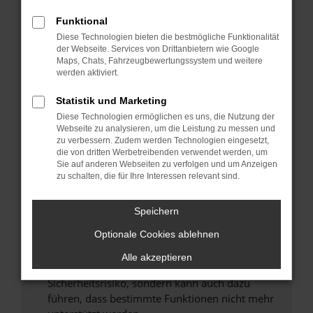
Überprüfe deine Firewall und deine
Internetverbindung.
Funktional
Laden andere Webseiten, zum Beispiel deine
Diese Technologien bieten die bestmögliche Funktionalität
der Webseite. Services von Drittanbietern wie Google
Suchmaschine?
Maps, Chats, Fahrzeugbewertungssystem und weitere
Prüfe deine Browsererweiterungen.
werden aktiviert.
Manche Erweiterungen, wie Werbeblocker,
Statistik und Marketing
können das Laden bestimmter Seiten
verhindern. Funktioniert die Seite in einem
Diese Technologien ermöglichen es uns, die Nutzung der
Webseite zu analysieren, um die Leistung zu messen und
anderen Browser oder in einem privaten
zu verbessern. Zudem werden Technologien eingesetzt,
Fenster?
die von dritten Werbetreibenden verwendet werden, um
Sie auf anderen Webseiten zu verfolgen und um Anzeigen
Starte dein Gerät neu.
zu schalten, die für Ihre Interessen relevant sind.
Das kann manchmal helfen, vorübergehende
Probleme zu beheben.
Speichern
Stelle sicher, dass dein Browser und dein
Optionale Cookies ablehnen
Betriebssystem auf dem neuesten Stand
sind.
Alle akzeptieren
Veraltete Software birgt nicht nur ein
Sicherheitsrisiko, sondern kann auch dazu
führen, dass bestimmte Funktionen nicht mehr