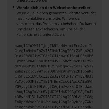
unterstützt werden.
Wende dich an den Webseitenbetreiber.
Wenn du alle oben genannten Schritte versucht
hast, kontaktiere uns bitte. Wir werden
versuchen, das Problem zu beheben. Du kannst
uns diesen Text schicken, um uns bei der
Fehlersuche zu unterstützen:
ewogICJuYW1lIjogIk5ldHdvcmtFcnJvciIs
CiAgImNvbmZpZyI6IHsKICAgICJtZXRob2Qi
OiAiR0VUIiwKICAgICJ1cmwiOiAiaHR0cHM6
Ly9hcGkueC5ha3MtcHJvZC5hdWRhcmlzLm5l
dC92MS9jbGllbnRzLzIyMjgvd2Vic2l0ZS12
ZWhpY2xlcy9WMjg2ODkyMz9maWVsZD1pbnRl
cm5hbE51bWJlciZ3ZWJzaXRlPTVmYTEzMDJl
YzMxODQ3MjBiYjE1NTBmZCIsCiAgICAiaGVh
ZGVycyI6IHt9LAogICAgImJvZHkiOiBudWxs
LAogICAgImV4cGVjdCI6IHsKICAgICAgInJl
c3BvbnNlVHlwZSI6ICIiCiAgICB9LAogICAg
InRpbWVvdXQiOiAwLAogICAgInByb2dyZXNz
IjogbnVsbCwKICAgICJyaXNreSI6IGZhbHNl