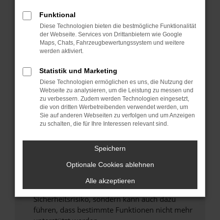
Überprüfe deine Firewall und deine
Internetverbindung.
Funktional
Laden andere Webseiten, zum Beispiel deine
Diese Technologien bieten die bestmögliche Funktionalität
der Webseite. Services von Drittanbietern wie Google
Suchmaschine?
Maps, Chats, Fahrzeugbewertungssystem und weitere
Prüfe deine Browsererweiterungen.
werden aktiviert.
Manche Erweiterungen, wie Werbeblocker,
Statistik und Marketing
können das Laden bestimmter Seiten
verhindern. Funktioniert die Seite in einem
Diese Technologien ermöglichen es uns, die Nutzung der
Webseite zu analysieren, um die Leistung zu messen und
anderen Browser oder in einem privaten
zu verbessern. Zudem werden Technologien eingesetzt,
Fenster?
die von dritten Werbetreibenden verwendet werden, um
Sie auf anderen Webseiten zu verfolgen und um Anzeigen
Starte dein Gerät neu.
zu schalten, die für Ihre Interessen relevant sind.
Das kann manchmal helfen, vorübergehende
Probleme zu beheben.
Speichern
Stelle sicher, dass dein Browser und dein
Optionale Cookies ablehnen
Betriebssystem auf dem neuesten Stand
sind.
Alle akzeptieren
Veraltete Software birgt nicht nur ein
Sicherheitsrisiko, sondern kann auch dazu
führen, dass bestimmte Funktionen nicht mehr