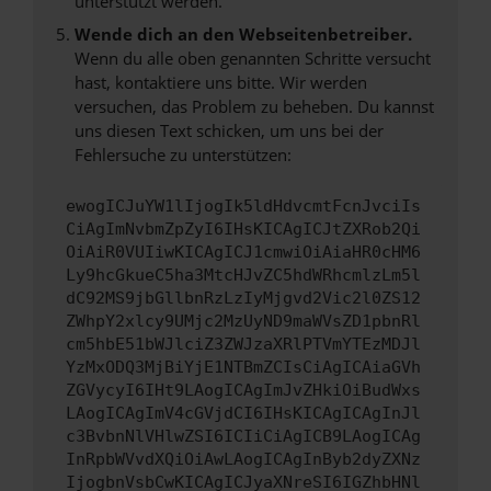
unterstützt werden.
Wende dich an den Webseitenbetreiber.
Wenn du alle oben genannten Schritte versucht
hast, kontaktiere uns bitte. Wir werden
versuchen, das Problem zu beheben. Du kannst
uns diesen Text schicken, um uns bei der
Fehlersuche zu unterstützen:
ewogICJuYW1lIjogIk5ldHdvcmtFcnJvciIs
CiAgImNvbmZpZyI6IHsKICAgICJtZXRob2Qi
OiAiR0VUIiwKICAgICJ1cmwiOiAiaHR0cHM6
Ly9hcGkueC5ha3MtcHJvZC5hdWRhcmlzLm5l
dC92MS9jbGllbnRzLzIyMjgvd2Vic2l0ZS12
ZWhpY2xlcy9UMjc2MzUyND9maWVsZD1pbnRl
cm5hbE51bWJlciZ3ZWJzaXRlPTVmYTEzMDJl
YzMxODQ3MjBiYjE1NTBmZCIsCiAgICAiaGVh
ZGVycyI6IHt9LAogICAgImJvZHkiOiBudWxs
LAogICAgImV4cGVjdCI6IHsKICAgICAgInJl
c3BvbnNlVHlwZSI6ICIiCiAgICB9LAogICAg
InRpbWVvdXQiOiAwLAogICAgInByb2dyZXNz
IjogbnVsbCwKICAgICJyaXNreSI6IGZhbHNl