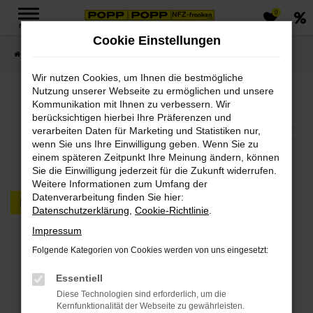
0
Zum
MENÜ
Hauptinhalt
Cookie Einstellungen
springen
Startseite
FAHRZEUGMARKT PKW & LKW
Wir nutzen Cookies, um Ihnen die bestmögliche
Nutzung unserer Webseite zu ermöglichen und unsere
Jetzt PKWs & LKWs in
Kommunikation mit Ihnen zu verbessern. Wir
berücksichtigen hierbei Ihre Präferenzen und
unserem Fahrzeugmarkt
verarbeiten Daten für Marketing und Statistiken nur,
wenn Sie uns Ihre Einwilligung geben. Wenn Sie zu
finden
einem späteren Zeitpunkt Ihre Meinung ändern, können
Sie die Einwilligung jederzeit für die Zukunft widerrufen.
Weitere Informationen zum Umfang der
Datenverarbeitung finden Sie hier:
PKW
LKW
Datenschutzerklärung
,
Cookie-Richtlinie
.
Impressum
Fehler: Network Error
Folgende Kategorien von Cookies werden von uns eingesetzt:
Beim Laden ist ein Fehler aufgetreten.
Essentiell
Hier sind ein paar Tipps, die dir helfen können:
Diese Technologien sind erforderlich, um die
Kernfunktionalität der Webseite zu gewährleisten.