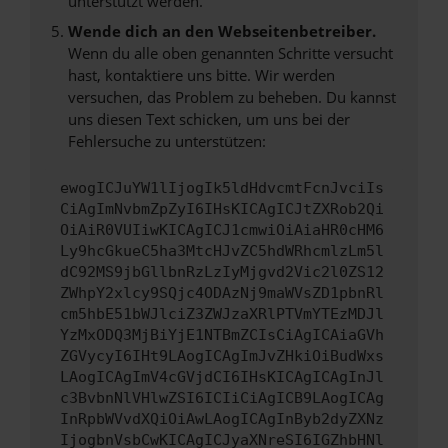
unterstützt werden.
Wende dich an den Webseitenbetreiber.
Wenn du alle oben genannten Schritte versucht
hast, kontaktiere uns bitte. Wir werden
versuchen, das Problem zu beheben. Du kannst
uns diesen Text schicken, um uns bei der
Fehlersuche zu unterstützen:
ewogICJuYW1lIjogIk5ldHdvcmtFcnJvciIs
CiAgImNvbmZpZyI6IHsKICAgICJtZXRob2Qi
OiAiR0VUIiwKICAgICJ1cmwiOiAiaHR0cHM6
Ly9hcGkueC5ha3MtcHJvZC5hdWRhcmlzLm5l
dC92MS9jbGllbnRzLzIyMjgvd2Vic2l0ZS12
ZWhpY2xlcy9SQjc4ODAzNj9maWVsZD1pbnRl
cm5hbE51bWJlciZ3ZWJzaXRlPTVmYTEzMDJl
YzMxODQ3MjBiYjE1NTBmZCIsCiAgICAiaGVh
ZGVycyI6IHt9LAogICAgImJvZHkiOiBudWxs
LAogICAgImV4cGVjdCI6IHsKICAgICAgInJl
c3BvbnNlVHlwZSI6ICIiCiAgICB9LAogICAg
InRpbWVvdXQiOiAwLAogICAgInByb2dyZXNz
IjogbnVsbCwKICAgICJyaXNreSI6IGZhbHNl