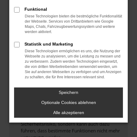
Überprüfe deine Firewall und deine
Internetverbindung.
Funktional
Laden andere Webseiten, zum Beispiel deine
Diese Technologien bieten die bestmögliche Funktionalität
der Webseite. Services von Drittanbietern wie Google
Suchmaschine?
Maps, Chats, Fahrzeugbewertungssystem und weitere
Prüfe deine Browsererweiterungen.
werden aktiviert.
Manche Erweiterungen, wie Werbeblocker,
Statistik und Marketing
können das Laden bestimmter Seiten
verhindern. Funktioniert die Seite in einem
Diese Technologien ermöglichen es uns, die Nutzung der
Webseite zu analysieren, um die Leistung zu messen und
anderen Browser oder in einem privaten
zu verbessern. Zudem werden Technologien eingesetzt,
Fenster?
die von dritten Werbetreibenden verwendet werden, um
Sie auf anderen Webseiten zu verfolgen und um Anzeigen
Starte dein Gerät neu.
zu schalten, die für Ihre Interessen relevant sind.
Das kann manchmal helfen, vorübergehende
Probleme zu beheben.
Speichern
Stelle sicher, dass dein Browser und dein
Optionale Cookies ablehnen
Betriebssystem auf dem neuesten Stand
sind.
Alle akzeptieren
Veraltete Software birgt nicht nur ein
Sicherheitsrisiko, sondern kann auch dazu
führen, dass bestimmte Funktionen nicht mehr