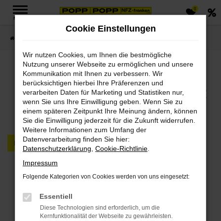
0
Zum
MENÜ
Hauptinhalt
Cookie Einstellungen
springen
Startseite
FAHRZEUGMARKT PKW & LKW
Wir nutzen Cookies, um Ihnen die bestmögliche
Nutzung unserer Webseite zu ermöglichen und unsere
Jetzt PKWs & LKWs in
Kommunikation mit Ihnen zu verbessern. Wir
berücksichtigen hierbei Ihre Präferenzen und
unserem Fahrzeugmarkt
verarbeiten Daten für Marketing und Statistiken nur,
wenn Sie uns Ihre Einwilligung geben. Wenn Sie zu
finden
einem späteren Zeitpunkt Ihre Meinung ändern, können
Sie die Einwilligung jederzeit für die Zukunft widerrufen.
Weitere Informationen zum Umfang der
Datenverarbeitung finden Sie hier:
PKW
LKW
Datenschutzerklärung
,
Cookie-Richtlinie
.
Impressum
Fehler: Network Error
Folgende Kategorien von Cookies werden von uns eingesetzt:
Beim Laden ist ein Fehler aufgetreten.
Essentiell
Hier sind ein paar Tipps, die dir helfen können:
Diese Technologien sind erforderlich, um die
Kernfunktionalität der Webseite zu gewährleisten.