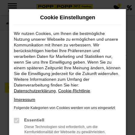
0
Zum
MENÜ
Hauptinhalt
Cookie Einstellungen
springen
Startseite
FAHRZEUGMARKT PKW & LKW
Wir nutzen Cookies, um Ihnen die bestmögliche
Nutzung unserer Webseite zu ermöglichen und unsere
Jetzt PKWs & LKWs in
Kommunikation mit Ihnen zu verbessern. Wir
berücksichtigen hierbei Ihre Präferenzen und
unserem Fahrzeugmarkt
verarbeiten Daten für Marketing und Statistiken nur,
wenn Sie uns Ihre Einwilligung geben. Wenn Sie zu
finden
einem späteren Zeitpunkt Ihre Meinung ändern, können
Sie die Einwilligung jederzeit für die Zukunft widerrufen.
Weitere Informationen zum Umfang der
Datenverarbeitung finden Sie hier:
PKW
LKW
Datenschutzerklärung
,
Cookie-Richtlinie
.
Impressum
Fehler: Network Error
Folgende Kategorien von Cookies werden von uns eingesetzt:
Beim Laden ist ein Fehler aufgetreten.
Essentiell
Hier sind ein paar Tipps, die dir helfen können:
Diese Technologien sind erforderlich, um die
Kernfunktionalität der Webseite zu gewährleisten.