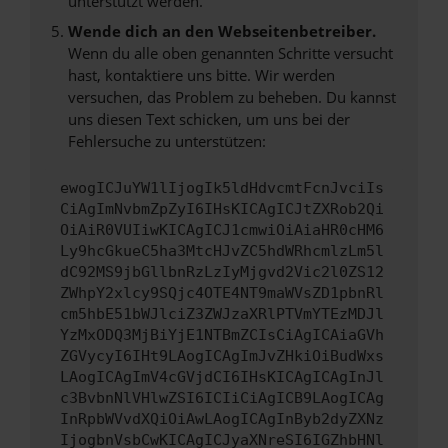
unterstützt werden.
Wende dich an den Webseitenbetreiber.
Wenn du alle oben genannten Schritte versucht
hast, kontaktiere uns bitte. Wir werden
versuchen, das Problem zu beheben. Du kannst
uns diesen Text schicken, um uns bei der
Fehlersuche zu unterstützen:
ewogICJuYW1lIjogIk5ldHdvcmtFcnJvciIs
CiAgImNvbmZpZyI6IHsKICAgICJtZXRob2Qi
OiAiR0VUIiwKICAgICJ1cmwiOiAiaHR0cHM6
Ly9hcGkueC5ha3MtcHJvZC5hdWRhcmlzLm5l
dC92MS9jbGllbnRzLzIyMjgvd2Vic2l0ZS12
ZWhpY2xlcy9SQjc4OTE4NT9maWVsZD1pbnRl
cm5hbE51bWJlciZ3ZWJzaXRlPTVmYTEzMDJl
YzMxODQ3MjBiYjE1NTBmZCIsCiAgICAiaGVh
ZGVycyI6IHt9LAogICAgImJvZHkiOiBudWxs
LAogICAgImV4cGVjdCI6IHsKICAgICAgInJl
c3BvbnNlVHlwZSI6ICIiCiAgICB9LAogICAg
InRpbWVvdXQiOiAwLAogICAgInByb2dyZXNz
IjogbnVsbCwKICAgICJyaXNreSI6IGZhbHNl