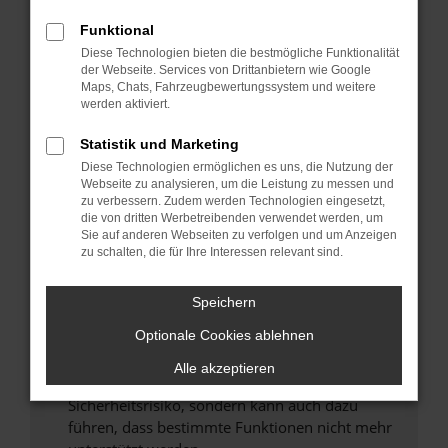
Überprüfe deine Firewall und deine
Internetverbindung.
Funktional
Laden andere Webseiten, zum Beispiel deine
Diese Technologien bieten die bestmögliche Funktionalität
der Webseite. Services von Drittanbietern wie Google
Suchmaschine?
Maps, Chats, Fahrzeugbewertungssystem und weitere
Prüfe deine Browsererweiterungen.
werden aktiviert.
Manche Erweiterungen, wie Werbeblocker,
Statistik und Marketing
können das Laden bestimmter Seiten
verhindern. Funktioniert die Seite in einem
Diese Technologien ermöglichen es uns, die Nutzung der
Webseite zu analysieren, um die Leistung zu messen und
anderen Browser oder in einem privaten
zu verbessern. Zudem werden Technologien eingesetzt,
Fenster?
die von dritten Werbetreibenden verwendet werden, um
Sie auf anderen Webseiten zu verfolgen und um Anzeigen
Starte dein Gerät neu.
zu schalten, die für Ihre Interessen relevant sind.
Das kann manchmal helfen, vorübergehende
Probleme zu beheben.
Speichern
Stelle sicher, dass dein Browser und dein
Optionale Cookies ablehnen
Betriebssystem auf dem neuesten Stand
sind.
Alle akzeptieren
Veraltete Software birgt nicht nur ein
Sicherheitsrisiko, sondern kann auch dazu
führen, dass bestimmte Funktionen nicht mehr