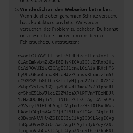
unterstützt werden.
Wende dich an den Webseitenbetreiber.
Wenn du alle oben genannten Schritte versucht
hast, kontaktiere uns bitte. Wir werden
versuchen, das Problem zu beheben. Du kannst
uns diesen Text schicken, um uns bei der
Fehlersuche zu unterstützen:
ewogICJuYW1lIjogIk5ldHdvcmtFcnJvciIs
CiAgImNvbmZpZyI6IHsKICAgICJtZXRob2Qi
OiAiR0VUIiwKICAgICJ1cmwiOiAiaHR0cHM6
Ly9hcGkueC5ha3MtcHJvZC5hdWRhcmlzLm5l
dC92MS9jbGllbnRzLzIyMjgvd2Vic2l0ZS12
ZWhpY2xlcy9SQjgwNDEwNT9maWVsZD1pbnRl
cm5hbE51bWJlciZ3ZWJzaXRlPTVmYTEzMDJl
YzMxODQ3MjBiYjE1NTBmZCIsCiAgICAiaGVh
ZGVycyI6IHt9LAogICAgImJvZHkiOiBudWxs
LAogICAgImV4cGVjdCI6IHsKICAgICAgInJl
c3BvbnNlVHlwZSI6ICIiCiAgICB9LAogICAg
InRpbWVvdXQiOiAwLAogICAgInByb2dyZXNz
IjogbnVsbCwKICAgICJyaXNreSI6IGZhbHNl