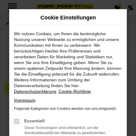
0
Zum
MENÜ
Hauptinhalt
Cookie Einstellungen
springen
Startseite
FAHRZEUGMARKT PKW & LKW
Wir nutzen Cookies, um Ihnen die bestmögliche
Nutzung unserer Webseite zu ermöglichen und unsere
Jetzt PKWs & LKWs in
Kommunikation mit Ihnen zu verbessern. Wir
berücksichtigen hierbei Ihre Präferenzen und
unserem Fahrzeugmarkt
verarbeiten Daten für Marketing und Statistiken nur,
wenn Sie uns Ihre Einwilligung geben. Wenn Sie zu
finden
einem späteren Zeitpunkt Ihre Meinung ändern, können
Sie die Einwilligung jederzeit für die Zukunft widerrufen.
Weitere Informationen zum Umfang der
Datenverarbeitung finden Sie hier:
PKW
LKW
Datenschutzerklärung
,
Cookie-Richtlinie
.
Impressum
Fehler: Network Error
Folgende Kategorien von Cookies werden von uns eingesetzt:
Beim Laden ist ein Fehler aufgetreten.
Essentiell
Hier sind ein paar Tipps, die dir helfen können:
Diese Technologien sind erforderlich, um die
Kernfunktionalität der Webseite zu gewährleisten.