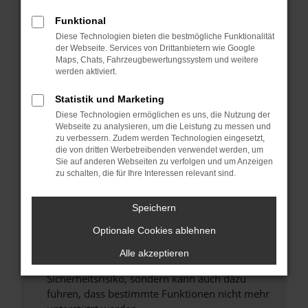
Überprüfe deine Firewall und deine
Internetverbindung.
Funktional
Laden andere Webseiten, zum Beispiel deine
Diese Technologien bieten die bestmögliche Funktionalität
der Webseite. Services von Drittanbietern wie Google
Suchmaschine?
Maps, Chats, Fahrzeugbewertungssystem und weitere
Prüfe deine Browsererweiterungen.
werden aktiviert.
Manche Erweiterungen, wie Werbeblocker,
Statistik und Marketing
können das Laden bestimmter Seiten
verhindern. Funktioniert die Seite in einem
Diese Technologien ermöglichen es uns, die Nutzung der
Webseite zu analysieren, um die Leistung zu messen und
anderen Browser oder in einem privaten
zu verbessern. Zudem werden Technologien eingesetzt,
Fenster?
die von dritten Werbetreibenden verwendet werden, um
Sie auf anderen Webseiten zu verfolgen und um Anzeigen
Starte dein Gerät neu.
zu schalten, die für Ihre Interessen relevant sind.
Das kann manchmal helfen, vorübergehende
Probleme zu beheben.
Speichern
Stelle sicher, dass dein Browser und dein
Optionale Cookies ablehnen
Betriebssystem auf dem neuesten Stand
sind.
Alle akzeptieren
Veraltete Software birgt nicht nur ein
Sicherheitsrisiko, sondern kann auch dazu
führen, dass bestimmte Funktionen nicht mehr