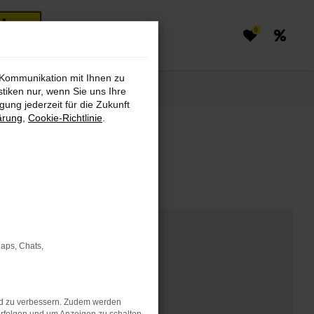
0
 Kommunikation mit Ihnen zu
stiken nur, wenn Sie uns Ihre
ung jederzeit für die Zukunft
ärung
,
Cookie-Richtlinie
.
markt finden
Maps, Chats,
nd zu verbessern. Zudem werden