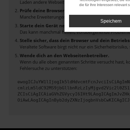
Technologien eingesetzt, die v
Laden andere Webseiten, zum Beispiel deine Suchmasc
die für Ihre Interessen relevant s
Prüfe deine Browsererweiterungen.
Manche Erweiterungen, wie Werbeblocker, können das L
Speichern
Starte dein Gerät neu.
Das kann manchmal helfen, vorübergehende Probleme
Stelle sicher, dass dein Browser und dein Betrie
Veraltete Software birgt nicht nur ein Sicherheitsrisi
Wende dich an den Webseitenbetreiber.
Wenn du alle oben genannten Schritte versucht hast, k
Fehlersuche zu unterstützen:
ewogICJuYW1lIjogIk5ldHdvcmtFcnJvciIsCiAgImN
cmlzLm5ldC92MS9jbGllbnRzLzIyMjgvd2Vic2l0ZS1
ZCIsCiAgICAiaGVhZGVycyI6IHt9LAogICAgImJvZHk
OiAwLAogICAgInByb2dyZXNzIjogbnVsbCwKICAgICJ