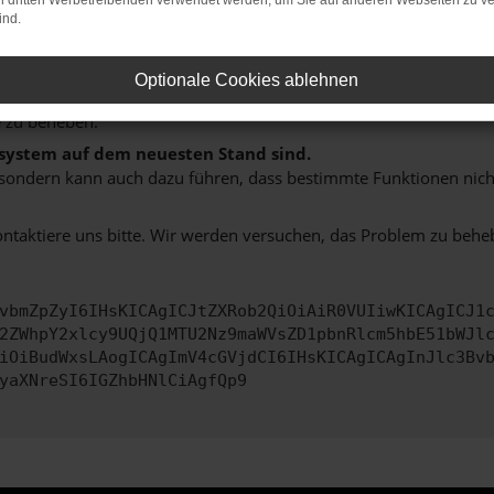
on dritten Werbetreibenden verwendet werden, um Sie auf anderen Webseiten zu ve
hine?
ind.
aden bestimmter Seiten verhindern. Funktioniert die Seite in e
Optionale Cookies ablehnen
 zu beheben.
bssystem auf dem neuesten Stand sind.
ko, sondern kann auch dazu führen, dass bestimmte Funktionen nic
ontaktiere uns bitte. Wir werden versuchen, das Problem zu behe
vbmZpZyI6IHsKICAgICJtZXRob2QiOiAiR0VUIiwKICAgICJ1
2ZWhpY2xlcy9UQjQ1MTU2Nz9maWVsZD1pbnRlcm5hbE51bWJl
iOiBudWxsLAogICAgImV4cGVjdCI6IHsKICAgICAgInJlc3Bv
yaXNreSI6IGZhbHNlCiAgfQp9