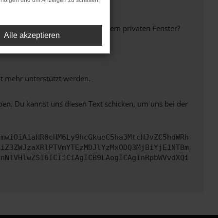
rfolgen und um Anzeigen zu schalten,
inem anderen Browser oder in einem privaten Fenster?
Alle akzeptieren
ht mehr unterstützt werden.
ben. Du kannst uns diesen Text schicken, um uns bei der
cmwiOiAiaHR0cHM6Ly9hcGkueC5ha3MtcHJvZC5hdWRh
ciZ3ZWJzaXRlPTVmYTEzMDJlYzMxODQ3MjBiYjE1NTBm
bnNlVHlwZSI6ICIiCiAgICB9LAogICAgInRpbWVvdXQi