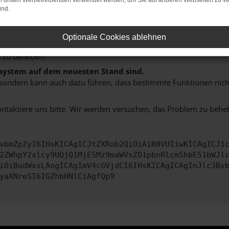
on dritten Werbetreibenden verwendet werden, um Sie auf anderen Webseiten zu ve
hine?
ind.
aden bestimmter Seiten verhindern. Funktioniert die Seite in e
Optionale Cookies ablehnen
 zu beheben.
bssystem auf dem neuesten Stand sind.
ko, sondern kann auch dazu führen, dass bestimmte Funktionen nic
ontaktiere uns bitte. Wir werden versuchen, das Problem zu behe
vbmZpZyI6IHsKICAgICJtZXRob2QiOiAiR0VUIiwKICAgICJ1
2ZWhpY2xlcy9UQjQ1MjE5Mz9maWVsZD1pbnRlcm5hbE51bWJl
iOiBudWxsLAogICAgImV4cGVjdCI6IHsKICAgICAgInJlc3Bv
yaXNreSI6IGZhbHNlCiAgfQp9