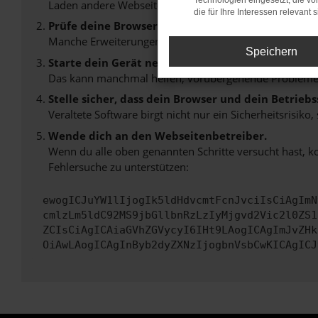
Technologien eingesetzt, die v
Laden andere Webseiten, zum Beispiel deine Suchmasc
die für Ihre Interessen relevant s
Prüfe deine Browsererweiterungen.
Manche Erweiterungen, wie Werbeblocker, können das L
Speichern
Starte dein Gerät neu.
Das kann manchmal helfen, vorübergehende Probleme
Stelle sicher, dass dein Browser und dein Betrie
Veraltete Software birgt nicht nur ein Sicherheitsrisi
Wende dich an den Webseitenbetreiber.
Wenn du alle oben genannten Schritte versucht hast, k
Fehlersuche zu unterstützen:
ewogICJuYW1lIjogIk5ldHdvcmtFcnJvciIsCiAgImN
cmlzLm5ldC92MS9jbGllbnRzLzIyMjgvd2Vic2l0ZS1
ZCIsCiAgICAiaGVhZGVycyI6IHt9LAogICAgImJvZHk
OiAwLAogICAgInByb2dyZXNzIjogbnVsbCwKICAgICJ