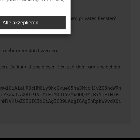
rfolgen und um Anzeigen zu schalten,
inem anderen Browser oder in einem privaten Fenster?
Alle akzeptieren
ht mehr unterstützt werden.
ben. Du kannst uns diesen Text schicken, um uns bei der
cmwiOiAiaHR0cHM6Ly9hcGkueC5ha3MtcHJvZC5hdWRh
ciZ3ZWJzaXRlPTVmYTEzMDJlYzMxODQ3MjBiYjE1NTBm
bnNlVHlwZSI6ICIiCiAgICB9LAogICAgInRpbWVvdXQi