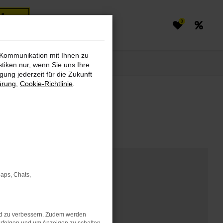
0
 Kommunikation mit Ihnen zu
stiken nur, wenn Sie uns Ihre
ung jederzeit für die Zukunft
ärung
,
Cookie-Richtlinie
.
markt finden
Maps, Chats,
nd zu verbessern. Zudem werden