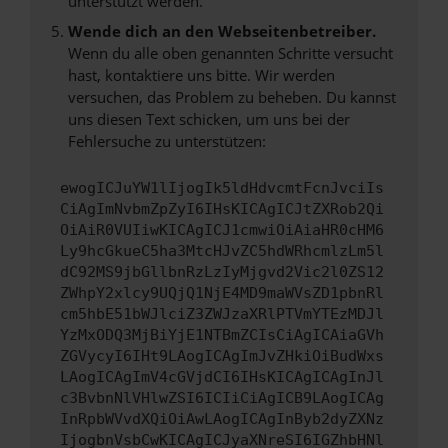
unterstützt werden.
Wende dich an den Webseitenbetreiber.
Wenn du alle oben genannten Schritte versucht
hast, kontaktiere uns bitte. Wir werden
versuchen, das Problem zu beheben. Du kannst
uns diesen Text schicken, um uns bei der
Fehlersuche zu unterstützen:
ewogICJuYW1lIjogIk5ldHdvcmtFcnJvciIs
CiAgImNvbmZpZyI6IHsKICAgICJtZXRob2Qi
OiAiR0VUIiwKICAgICJ1cmwiOiAiaHR0cHM6
Ly9hcGkueC5ha3MtcHJvZC5hdWRhcmlzLm5l
dC92MS9jbGllbnRzLzIyMjgvd2Vic2l0ZS12
ZWhpY2xlcy9UQjQ1NjE4MD9maWVsZD1pbnRl
cm5hbE51bWJlciZ3ZWJzaXRlPTVmYTEzMDJl
YzMxODQ3MjBiYjE1NTBmZCIsCiAgICAiaGVh
ZGVycyI6IHt9LAogICAgImJvZHkiOiBudWxs
LAogICAgImV4cGVjdCI6IHsKICAgICAgInJl
c3BvbnNlVHlwZSI6ICIiCiAgICB9LAogICAg
InRpbWVvdXQiOiAwLAogICAgInByb2dyZXNz
IjogbnVsbCwKICAgICJyaXNreSI6IGZhbHNl