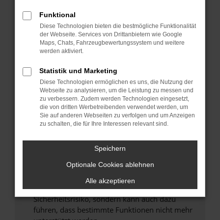
Überprüfe deine Firewall und deine
Internetverbindung.
Funktional
Laden andere Webseiten, zum Beispiel deine
Diese Technologien bieten die bestmögliche Funktionalität
der Webseite. Services von Drittanbietern wie Google
Suchmaschine?
Maps, Chats, Fahrzeugbewertungssystem und weitere
Prüfe deine Browsererweiterungen.
werden aktiviert.
Manche Erweiterungen, wie Werbeblocker,
Statistik und Marketing
können das Laden bestimmter Seiten
verhindern. Funktioniert die Seite in einem
Diese Technologien ermöglichen es uns, die Nutzung der
Webseite zu analysieren, um die Leistung zu messen und
anderen Browser oder in einem privaten
zu verbessern. Zudem werden Technologien eingesetzt,
Fenster?
die von dritten Werbetreibenden verwendet werden, um
Sie auf anderen Webseiten zu verfolgen und um Anzeigen
Starte dein Gerät neu.
zu schalten, die für Ihre Interessen relevant sind.
Das kann manchmal helfen, vorübergehende
Probleme zu beheben.
Speichern
Stelle sicher, dass dein Browser und dein
Optionale Cookies ablehnen
Betriebssystem auf dem neuesten Stand
sind.
Alle akzeptieren
Veraltete Software birgt nicht nur ein
Sicherheitsrisiko, sondern kann auch dazu
führen, dass bestimmte Funktionen nicht mehr