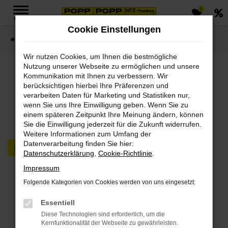
0
Zum
MENÜ
Hauptinhalt
Cookie Einstellungen
springen
Startseite
FAHRZEUGMARKT PKW & LKW
Wir nutzen Cookies, um Ihnen die bestmögliche
Nutzung unserer Webseite zu ermöglichen und unsere
Jetzt PKWs & LKWs in
Kommunikation mit Ihnen zu verbessern. Wir
berücksichtigen hierbei Ihre Präferenzen und
unserem Fahrzeugmarkt
verarbeiten Daten für Marketing und Statistiken nur,
wenn Sie uns Ihre Einwilligung geben. Wenn Sie zu
finden
einem späteren Zeitpunkt Ihre Meinung ändern, können
Sie die Einwilligung jederzeit für die Zukunft widerrufen.
Weitere Informationen zum Umfang der
Datenverarbeitung finden Sie hier:
PKW
LKW
Datenschutzerklärung
,
Cookie-Richtlinie
.
Impressum
Fehler: Network Error
Folgende Kategorien von Cookies werden von uns eingesetzt:
Beim Laden ist ein Fehler aufgetreten.
Essentiell
Hier sind ein paar Tipps, die dir helfen können:
Diese Technologien sind erforderlich, um die
Kernfunktionalität der Webseite zu gewährleisten.