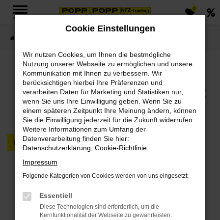
0
Zum
MENÜ
Hauptinhalt
Cookie Einstellungen
springen
Startseite
FAHRZEUGMARKT PKW & LKW
Wir nutzen Cookies, um Ihnen die bestmögliche
Nutzung unserer Webseite zu ermöglichen und unsere
Jetzt PKWs & LKWs in
Kommunikation mit Ihnen zu verbessern. Wir
berücksichtigen hierbei Ihre Präferenzen und
unserem Fahrzeugmarkt
verarbeiten Daten für Marketing und Statistiken nur,
wenn Sie uns Ihre Einwilligung geben. Wenn Sie zu
finden
einem späteren Zeitpunkt Ihre Meinung ändern, können
Sie die Einwilligung jederzeit für die Zukunft widerrufen.
Weitere Informationen zum Umfang der
Datenverarbeitung finden Sie hier:
PKW
LKW
Datenschutzerklärung
,
Cookie-Richtlinie
.
Impressum
Fehler: Network Error
Folgende Kategorien von Cookies werden von uns eingesetzt:
Beim Laden ist ein Fehler aufgetreten.
Essentiell
Hier sind ein paar Tipps, die dir helfen können:
Diese Technologien sind erforderlich, um die
Kernfunktionalität der Webseite zu gewährleisten.