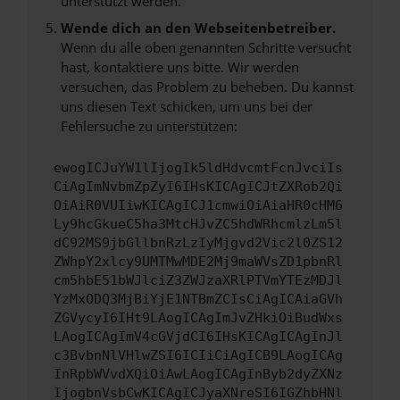
unterstützt werden.
Wende dich an den Webseitenbetreiber.
Wenn du alle oben genannten Schritte versucht
hast, kontaktiere uns bitte. Wir werden
versuchen, das Problem zu beheben. Du kannst
uns diesen Text schicken, um uns bei der
Fehlersuche zu unterstützen:
ewogICJuYW1lIjogIk5ldHdvcmtFcnJvciIs
CiAgImNvbmZpZyI6IHsKICAgICJtZXRob2Qi
OiAiR0VUIiwKICAgICJ1cmwiOiAiaHR0cHM6
Ly9hcGkueC5ha3MtcHJvZC5hdWRhcmlzLm5l
dC92MS9jbGllbnRzLzIyMjgvd2Vic2l0ZS12
ZWhpY2xlcy9UMTMwMDE2Mj9maWVsZD1pbnRl
cm5hbE51bWJlciZ3ZWJzaXRlPTVmYTEzMDJl
YzMxODQ3MjBiYjE1NTBmZCIsCiAgICAiaGVh
ZGVycyI6IHt9LAogICAgImJvZHkiOiBudWxs
LAogICAgImV4cGVjdCI6IHsKICAgICAgInJl
c3BvbnNlVHlwZSI6ICIiCiAgICB9LAogICAg
InRpbWVvdXQiOiAwLAogICAgInByb2dyZXNz
IjogbnVsbCwKICAgICJyaXNreSI6IGZhbHNl