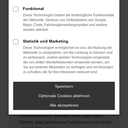
Überprüfe deine Firewall und deine
Internetverbindung.
Funktional
Laden andere Webseiten, zum Beispiel deine
Diese Technologien bieten die bestmögliche Funktionalität
der Webseite. Services von Drittanbietern wie Google
Suchmaschine?
Maps, Chats, Fahrzeugbewertungssystem und weitere
Prüfe deine Browsererweiterungen.
werden aktiviert.
Manche Erweiterungen, wie Werbeblocker,
Statistik und Marketing
können das Laden bestimmter Seiten
verhindern. Funktioniert die Seite in einem
Diese Technologien ermöglichen es uns, die Nutzung der
Webseite zu analysieren, um die Leistung zu messen und
anderen Browser oder in einem privaten
zu verbessern. Zudem werden Technologien eingesetzt,
Fenster?
die von dritten Werbetreibenden verwendet werden, um
Sie auf anderen Webseiten zu verfolgen und um Anzeigen
Starte dein Gerät neu.
zu schalten, die für Ihre Interessen relevant sind.
Das kann manchmal helfen, vorübergehende
Probleme zu beheben.
Speichern
Stelle sicher, dass dein Browser und dein
Optionale Cookies ablehnen
Betriebssystem auf dem neuesten Stand
sind.
Alle akzeptieren
Veraltete Software birgt nicht nur ein
Sicherheitsrisiko, sondern kann auch dazu
führen, dass bestimmte Funktionen nicht mehr