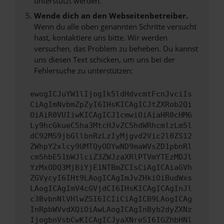
unterstützt werden.
Wende dich an den Webseitenbetreiber.
Wenn du alle oben genannten Schritte versucht
hast, kontaktiere uns bitte. Wir werden
versuchen, das Problem zu beheben. Du kannst
uns diesen Text schicken, um uns bei der
Fehlersuche zu unterstützen:
ewogICJuYW1lIjogIk5ldHdvcmtFcnJvciIs
CiAgImNvbmZpZyI6IHsKICAgICJtZXRob2Qi
OiAiR0VUIiwKICAgICJ1cmwiOiAiaHR0cHM6
Ly9hcGkueC5ha3MtcHJvZC5hdWRhcmlzLm5l
dC92MS9jbGllbnRzLzIyMjgvd2Vic2l0ZS12
ZWhpY2xlcy9UMTQyODYwND9maWVsZD1pbnRl
cm5hbE51bWJlciZ3ZWJzaXRlPTVmYTEzMDJl
YzMxODQ3MjBiYjE1NTBmZCIsCiAgICAiaGVh
ZGVycyI6IHt9LAogICAgImJvZHkiOiBudWxs
LAogICAgImV4cGVjdCI6IHsKICAgICAgInJl
c3BvbnNlVHlwZSI6ICIiCiAgICB9LAogICAg
InRpbWVvdXQiOiAwLAogICAgInByb2dyZXNz
IjogbnVsbCwKICAgICJyaXNreSI6IGZhbHNl