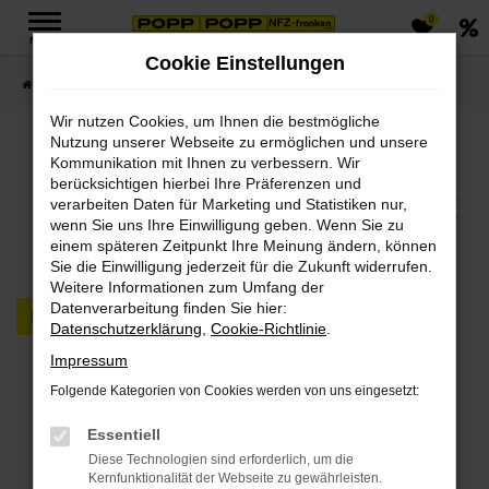
0
Zum
MENÜ
Hauptinhalt
Cookie Einstellungen
springen
Startseite
FAHRZEUGMARKT PKW & LKW
Wir nutzen Cookies, um Ihnen die bestmögliche
Nutzung unserer Webseite zu ermöglichen und unsere
Jetzt PKWs & LKWs in
Kommunikation mit Ihnen zu verbessern. Wir
berücksichtigen hierbei Ihre Präferenzen und
unserem Fahrzeugmarkt
verarbeiten Daten für Marketing und Statistiken nur,
wenn Sie uns Ihre Einwilligung geben. Wenn Sie zu
finden
einem späteren Zeitpunkt Ihre Meinung ändern, können
Sie die Einwilligung jederzeit für die Zukunft widerrufen.
Weitere Informationen zum Umfang der
Datenverarbeitung finden Sie hier:
PKW
LKW
Datenschutzerklärung
,
Cookie-Richtlinie
.
Impressum
Fehler: Network Error
Folgende Kategorien von Cookies werden von uns eingesetzt:
Beim Laden ist ein Fehler aufgetreten.
Essentiell
Hier sind ein paar Tipps, die dir helfen können:
Diese Technologien sind erforderlich, um die
Kernfunktionalität der Webseite zu gewährleisten.