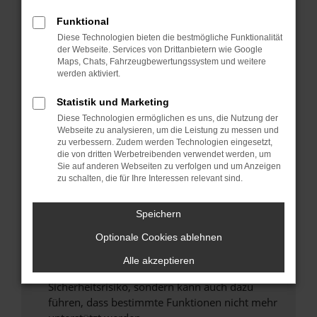
Überprüfe deine Firewall und deine
Internetverbindung.
Funktional
Laden andere Webseiten, zum Beispiel deine
Diese Technologien bieten die bestmögliche Funktionalität
der Webseite. Services von Drittanbietern wie Google
Suchmaschine?
Maps, Chats, Fahrzeugbewertungssystem und weitere
Prüfe deine Browsererweiterungen.
werden aktiviert.
Manche Erweiterungen, wie Werbeblocker,
Statistik und Marketing
können das Laden bestimmter Seiten
verhindern. Funktioniert die Seite in einem
Diese Technologien ermöglichen es uns, die Nutzung der
Webseite zu analysieren, um die Leistung zu messen und
anderen Browser oder in einem privaten
zu verbessern. Zudem werden Technologien eingesetzt,
Fenster?
die von dritten Werbetreibenden verwendet werden, um
Sie auf anderen Webseiten zu verfolgen und um Anzeigen
Starte dein Gerät neu.
zu schalten, die für Ihre Interessen relevant sind.
Das kann manchmal helfen, vorübergehende
Probleme zu beheben.
Speichern
Stelle sicher, dass dein Browser und dein
Optionale Cookies ablehnen
Betriebssystem auf dem neuesten Stand
sind.
Alle akzeptieren
Veraltete Software birgt nicht nur ein
Sicherheitsrisiko, sondern kann auch dazu
führen, dass bestimmte Funktionen nicht mehr