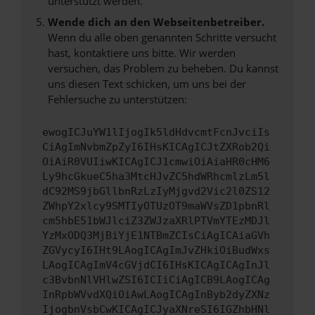
unterstützt werden.
Wende dich an den Webseitenbetreiber.
Wenn du alle oben genannten Schritte versucht
hast, kontaktiere uns bitte. Wir werden
versuchen, das Problem zu beheben. Du kannst
uns diesen Text schicken, um uns bei der
Fehlersuche zu unterstützen:
ewogICJuYW1lIjogIk5ldHdvcmtFcnJvciIs
CiAgImNvbmZpZyI6IHsKICAgICJtZXRob2Qi
OiAiR0VUIiwKICAgICJ1cmwiOiAiaHR0cHM6
Ly9hcGkueC5ha3MtcHJvZC5hdWRhcmlzLm5l
dC92MS9jbGllbnRzLzIyMjgvd2Vic2l0ZS12
ZWhpY2xlcy9SMTIyOTUzOT9maWVsZD1pbnRl
cm5hbE51bWJlciZ3ZWJzaXRlPTVmYTEzMDJl
YzMxODQ3MjBiYjE1NTBmZCIsCiAgICAiaGVh
ZGVycyI6IHt9LAogICAgImJvZHkiOiBudWxs
LAogICAgImV4cGVjdCI6IHsKICAgICAgInJl
c3BvbnNlVHlwZSI6ICIiCiAgICB9LAogICAg
InRpbWVvdXQiOiAwLAogICAgInByb2dyZXNz
IjogbnVsbCwKICAgICJyaXNreSI6IGZhbHNl