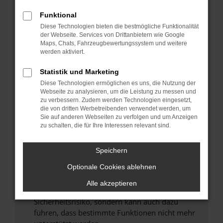
Überprüfe deine Firewall und deine
Internetverbindung.
Funktional
Laden andere Webseiten, zum Beispiel deine
Diese Technologien bieten die bestmögliche Funktionalität
der Webseite. Services von Drittanbietern wie Google
Suchmaschine?
Maps, Chats, Fahrzeugbewertungssystem und weitere
Prüfe deine Browsererweiterungen.
werden aktiviert.
Manche Erweiterungen, wie Werbeblocker,
Statistik und Marketing
können das Laden bestimmter Seiten
verhindern. Funktioniert die Seite in einem
Diese Technologien ermöglichen es uns, die Nutzung der
Webseite zu analysieren, um die Leistung zu messen und
anderen Browser oder in einem privaten
zu verbessern. Zudem werden Technologien eingesetzt,
Fenster?
die von dritten Werbetreibenden verwendet werden, um
Sie auf anderen Webseiten zu verfolgen und um Anzeigen
Starte dein Gerät neu.
zu schalten, die für Ihre Interessen relevant sind.
Das kann manchmal helfen, vorübergehende
Probleme zu beheben.
Speichern
Stelle sicher, dass dein Browser und dein
Optionale Cookies ablehnen
Betriebssystem auf dem neuesten Stand
sind.
Alle akzeptieren
Veraltete Software birgt nicht nur ein
Sicherheitsrisiko, sondern kann auch dazu
führen, dass bestimmte Funktionen nicht mehr