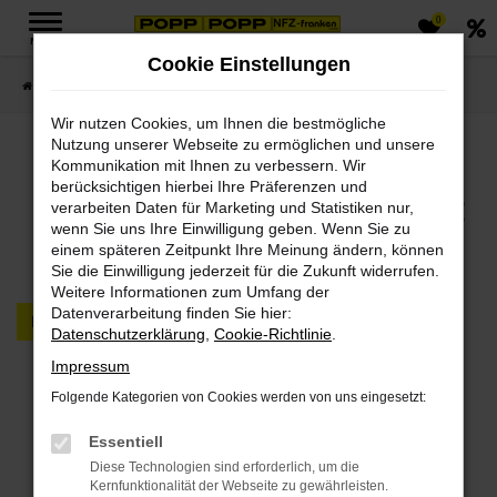
0
Zum
MENÜ
Hauptinhalt
Cookie Einstellungen
springen
Startseite
FAHRZEUGMARKT PKW & LKW
Wir nutzen Cookies, um Ihnen die bestmögliche
Nutzung unserer Webseite zu ermöglichen und unsere
Jetzt PKWs & LKWs in
Kommunikation mit Ihnen zu verbessern. Wir
berücksichtigen hierbei Ihre Präferenzen und
unserem Fahrzeugmarkt
verarbeiten Daten für Marketing und Statistiken nur,
wenn Sie uns Ihre Einwilligung geben. Wenn Sie zu
finden
einem späteren Zeitpunkt Ihre Meinung ändern, können
Sie die Einwilligung jederzeit für die Zukunft widerrufen.
Weitere Informationen zum Umfang der
Datenverarbeitung finden Sie hier:
PKW
LKW
Datenschutzerklärung
,
Cookie-Richtlinie
.
Impressum
Fehler: Network Error
Folgende Kategorien von Cookies werden von uns eingesetzt:
Beim Laden ist ein Fehler aufgetreten.
Essentiell
Hier sind ein paar Tipps, die dir helfen können:
Diese Technologien sind erforderlich, um die
Kernfunktionalität der Webseite zu gewährleisten.