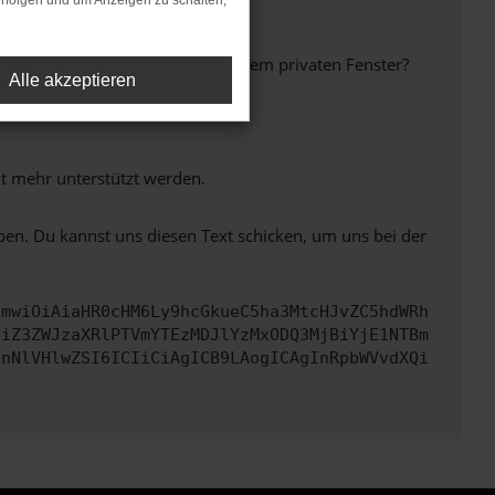
rfolgen und um Anzeigen zu schalten,
inem anderen Browser oder in einem privaten Fenster?
Alle akzeptieren
ht mehr unterstützt werden.
ben. Du kannst uns diesen Text schicken, um uns bei der
cmwiOiAiaHR0cHM6Ly9hcGkueC5ha3MtcHJvZC5hdWRh
ciZ3ZWJzaXRlPTVmYTEzMDJlYzMxODQ3MjBiYjE1NTBm
bnNlVHlwZSI6ICIiCiAgICB9LAogICAgInRpbWVvdXQi