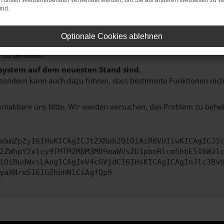
on dritten Werbetreibenden verwendet werden, um Sie auf anderen Webseiten zu ve
hine?
ind.
aden bestimmter Seiten verhindern. Funktioniert die Seite in e
Optionale Cookies ablehnen
 zu beheben.
bssystem auf dem neuesten Stand sind.
ko, sondern kann auch dazu führen, dass bestimmte Funktionen nic
ontaktiere uns bitte. Wir werden versuchen, das Problem zu behe
vbmZpZyI6IHsKICAgICJtZXRob2QiOiAiR0VUIiwKICAgICJ1
2ZWhpY2xlcy9TMTM2MDM3MD9maWVsZD1pbnRlcm5hbE51bWJl
iOiBudWxsLAogICAgImV4cGVjdCI6IHsKICAgICAgInJlc3Bv
yaXNreSI6IGZhbHNlCiAgfQp9