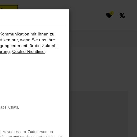
0
 Kommunikation mit Ihnen zu
stiken nur, wenn Sie uns Ihre
ung jederzeit für die Zukunft
ärung
,
Cookie-Richtlinie
.
markt finden
Maps, Chats,
nd zu verbessern. Zudem werden