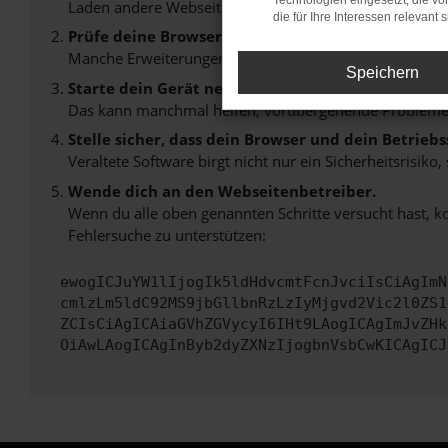
Technologien eingesetzt, die v
Laden andere Webseiten, zum Beispiel deine Suchmasc
die für Ihre Interessen relevant s
Prüfe deine Browsererweiterungen.
Manche Erweiterungen, wie Werbeblocker, können das L
Speichern
Starte dein Gerät neu.
Das kann manchmal helfen, vorübergehende Probleme
Stelle sicher, dass dein Browser und dein Betrie
Veraltete Software birgt nicht nur ein Sicherheitsrisi
Wende dich an den Webseitenbetreiber.
Wenn du alle oben genannten Schritte versucht hast, k
Fehlersuche zu unterstützen:
ewogICJuYW1lIjogIk5ldHdvcmtFcnJvciIsCiAgImN
cmlzLm5ldC92MS9jbGllbnRzLzIyMjgvd2Vic2l0ZS1
ZCIsCiAgICAiaGVhZGVycyI6IHt9LAogICAgImJvZHk
OiAwLAogICAgInByb2dyZXNzIjogbnVsbCwKICAgICJ