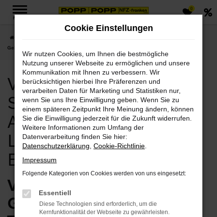
0
Zum
MENÜ
Hauptinhalt
Cookie Einstellungen
springen
Startseite
Eisenach
Volvo
Volvo S90
Volvo Eisenach, Volvo S90
Gebrauchtwagen Angebote mit Lieferservice nach Eisenach
Wir nutzen Cookies, um Ihnen die bestmögliche
Nutzung unserer Webseite zu ermöglichen und unsere
Kommunikation mit Ihnen zu verbessern. Wir
Volvo Eisenach, Volvo
berücksichtigen hierbei Ihre Präferenzen und
verarbeiten Daten für Marketing und Statistiken nur,
S90 Gebrauchtwagen
wenn Sie uns Ihre Einwilligung geben. Wenn Sie zu
einem späteren Zeitpunkt Ihre Meinung ändern, können
Angebote mit
Sie die Einwilligung jederzeit für die Zukunft widerrufen.
Weitere Informationen zum Umfang der
Lieferservice nach
Datenverarbeitung finden Sie hier:
Datenschutzerklärung
,
Cookie-Richtlinie
.
Eisenach
Impressum
Folgende Kategorien von Cookies werden von uns eingesetzt:
Volvo S90
Essentiell
Gebrauchtwagen vom
Diese Technologien sind erforderlich, um die
Kernfunktionalität der Webseite zu gewährleisten.