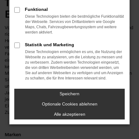
Traditionshändler für
Funktional
Eisenach
Diese Technologien bieten die bestmögliche Funktionalität
der Webseite. Services von Drittanbietern wie Google
Volvo S90 Gebrauchtwagen für Eisenach – das klingt gut und
Maps, Chats, Fahrzeugbewertungssystem und weitere
werden aktiviert.
richtig. Sparen Sie getrost ordentlich Geld, denn bei diesem
Hersteller machen Sie auch mit einem Gebrauchten nichts
Statistik und Marketing
verkehrt. Die Besonderheit liegt in der Langlebigkeit der
Diese Technologien ermöglichen es uns, die Nutzung der
Fahrzeuge. Ein Volvo S90 Gebrauchtwagen kann bereits
Webseite zu analysieren, um die Leistung zu messen und
einige Jahre gefahren worden sein und zeigt immer noch
zu verbessern. Zudem werden Technologien eingesetzt,
keinerlei Anzeichen von Ermüdung. Wir bieten Ihnen für Ihre
die von dritten Werbetreibenden verwendet werden, um
Mobilität in Eisenach bevorzugt junge Gebrauchte und lassen
Sie auf anderen Webseiten zu verfolgen und um Anzeigen
zu schalten, die für Ihre Interessen relevant sind.
Sie meist in scheckheftgepflegte Fahrzeuge einsteigen. Da
unser Unternehmen mit seiner Tradition von mehr als 110
Jahren auch über mehrere Werkstätten verfügt, checken wir
Speichern
jeden Volvo S90 Gebrauchtwagen vor dem Verkauf nach
Optionale Cookies ablehnen
Eisenach gründlich durch und sorgen für einen erstklassigen
Zustand.
Alle akzeptieren
Marken