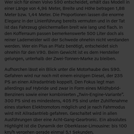
Wer sich für einen Volvo S90 entscheidet, erhält das Modell in
einer Länge von 4,96 Meter, Breite und Höhe betragen 1,88
Meter bzw. 1,44 Meter. Die Proportionen lassen die enorme
Eleganz in der Linienführung bereits vermuten und in der Tat
ist das Fahrzeug gleichermaßen breit wie lang und flach. In
den Kofferraum passen bemerkenswerte 500 Liter doch als
reiner Lademeister will der Schwede ohnehin nicht verstanden
werden. Wer ein Plus an Platz benötigt, entscheidet sich
ohnehin für den V90. Beim Gewicht ist es dem Hersteller
gelungen, unterhalb der Zwei-Tonnen-Marke zu bleiben.
Aufhorchen lässt ein Blick unter die Motorhaube des S90.
Gefahren wird nur noch mit einem einzigen Diesel, der 235
PS an einen Allradantrieb koppelt. Den Fokus legt man
allerdings auf Hybride und zwar in Form eines Mildhybrid-
Benziners sowie einer kombinierten „Twin-Engine-Variante“.
300 PS sind es mindestens, 405 PS sind unter Zuhilfenahme
eines starken Elektromotors möglich und je nach Fahrmodus
wird mit Allradantrieb gefahren. Geschaltet wird in allen
Ausführungen über eine Acht-Gang-Geartronic. Ein absolutes
Highlight ist die Dynamik der Oberklasse-Limousine: bis 100
km/h vergehen gerade einmal 5,1 Sekunden.