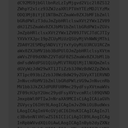
dC92MS9jbGllbnRzLzIyMjgvd2Vic2l0ZS12
ZWhpY2xlcz93ZWJzaXRlPTVmYTEzMDJlYzMx
ODQ3MjBiYjE1NTBmZCZmaWx0ZXJbMF1bZmll
bGRdPWlzT3duJmZpbHRlclswXVt2YWx1ZV09
dHJ1ZSZmaWx0ZXJbMV1bZmllbGRdPW1vZGVs
JmZpbHRlclsxXVt2YWx1ZV09JTVCJTdCJTIy
YXVkYXJpc19pZCUyMiUzQSUyMjVhNWNjMThi
ZDA0Y2E5MDg5NDViYjYxYyUyMiU3RCU1RCZm
aWx0ZXJbMV1bb3BdPUlOJmZpbHRlclsyXVtm
aWVsZF09dXNhZ2VTdGF0ZSZmaWx0ZXJbMl1b
dmFsdWVdPSU1QiUyMlVTRUQlMjIlNUQmZmls
dGVyWzJdW29wXT1JTiZzb3J0WzBdW2ZpZWxk
XT1pc093biZzb3J0WzBdW29yZGVyXT1ERVND
JnNvcnRbMV1bZmllbGRdPWlzVG9wJnNvcnRb
MV1bb3JkZXJdPURFU0Mmc29ydFsyXVtmaWVs
ZF09cHJpY2Umc29ydFsyXVtvcmRlcl09QVND
JmxpbWl0PTIwJnNraXA9MCIsCiAgICAiaGVh
ZGVycyI6IHt9LAogICAgImJvZHkiOiBudWxs
LAogICAgImV4cGVjdCI6IHsKICAgICAgInJl
c3BvbnNlVHlwZSI6ICIiCiAgICB9LAogICAg
InRpbWVvdXQiOiAwLAogICAgInByb2dyZXNz