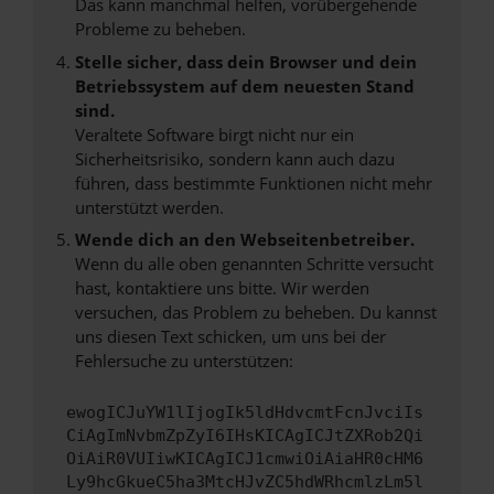
Das kann manchmal helfen, vorübergehende
Probleme zu beheben.
Stelle sicher, dass dein Browser und dein
Betriebssystem auf dem neuesten Stand
sind.
Veraltete Software birgt nicht nur ein
Sicherheitsrisiko, sondern kann auch dazu
führen, dass bestimmte Funktionen nicht mehr
unterstützt werden.
Wende dich an den Webseitenbetreiber.
Wenn du alle oben genannten Schritte versucht
hast, kontaktiere uns bitte. Wir werden
versuchen, das Problem zu beheben. Du kannst
uns diesen Text schicken, um uns bei der
Fehlersuche zu unterstützen:
ewogICJuYW1lIjogIk5ldHdvcmtFcnJvciIs
CiAgImNvbmZpZyI6IHsKICAgICJtZXRob2Qi
OiAiR0VUIiwKICAgICJ1cmwiOiAiaHR0cHM6
Ly9hcGkueC5ha3MtcHJvZC5hdWRhcmlzLm5l