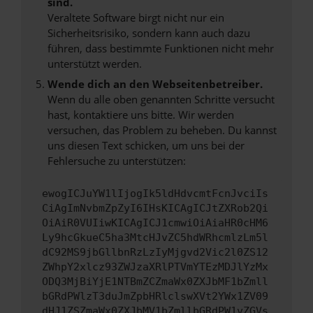
sind.
Veraltete Software birgt nicht nur ein
Sicherheitsrisiko, sondern kann auch dazu
führen, dass bestimmte Funktionen nicht mehr
unterstützt werden.
Wende dich an den Webseitenbetreiber.
Wenn du alle oben genannten Schritte versucht
hast, kontaktiere uns bitte. Wir werden
versuchen, das Problem zu beheben. Du kannst
uns diesen Text schicken, um uns bei der
Fehlersuche zu unterstützen:
ewogICJuYW1lIjogIk5ldHdvcmtFcnJvciIs
CiAgImNvbmZpZyI6IHsKICAgICJtZXRob2Qi
OiAiR0VUIiwKICAgICJ1cmwiOiAiaHR0cHM6
Ly9hcGkueC5ha3MtcHJvZC5hdWRhcmlzLm5l
dC92MS9jbGllbnRzLzIyMjgvd2Vic2l0ZS12
ZWhpY2xlcz93ZWJzaXRlPTVmYTEzMDJlYzMx
ODQ3MjBiYjE1NTBmZCZmaWx0ZXJbMF1bZmll
bGRdPWlzT3duJmZpbHRlclswXVt2YWx1ZV09
dHJ1ZSZmaWx0ZXJbMV1bZmllbGRdPW1vZGVs