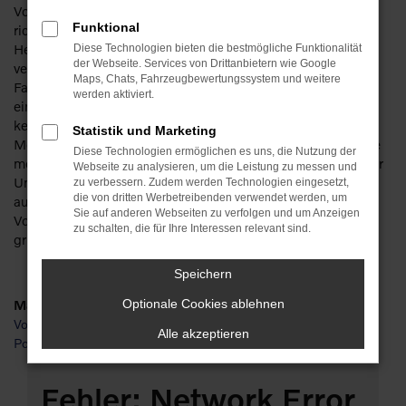
Volvo XC60 Gebrauchtwagen für Suhl – das klingt gut und
Funktional
richtig. Sparen Sie getrost ordentlich Geld, denn bei diesem
Hersteller machen Sie auch mit einem Gebrauchten nichts
Diese Technologien bieten die bestmögliche Funktionalität
der Webseite. Services von Drittanbietern wie Google
verkehrt. Die Besonderheit liegt in der Langlebigkeit der
Maps, Chats, Fahrzeugbewertungssystem und weitere
Fahrzeuge. Ein Volvo XC60 Gebrauchtwagen kann bereits
werden aktiviert.
einige Jahre gefahren worden sein und zeigt immer noch
keinerlei Anzeichen von Ermüdung. Wir bieten Ihnen für Ihre
Statistik und Marketing
Mobilität in Suhl bevorzugt junge Gebrauchte und lassen Sie
Diese Technologien ermöglichen es uns, die Nutzung der
meist in scheckheftgepflegte Fahrzeuge einsteigen. Da unser
Webseite zu analysieren, um die Leistung zu messen und
Unternehmen mit seiner Tradition von mehr als 110 Jahren
zu verbessern. Zudem werden Technologien eingesetzt,
die von dritten Werbetreibenden verwendet werden, um
auch über mehrere Werkstätten verfügt, checken wir jeden
Sie auf anderen Webseiten zu verfolgen und um Anzeigen
Volvo XC60 Gebrauchtwagen vor dem Verkauf nach Suhl
zu schalten, die für Ihre Interessen relevant sind.
gründlich durch und sorgen für einen erstklassigen Zustand.
Speichern
Marken
Optionale Cookies ablehnen
Volvo
Alle akzeptieren
Polestar
Fehler: Network Error