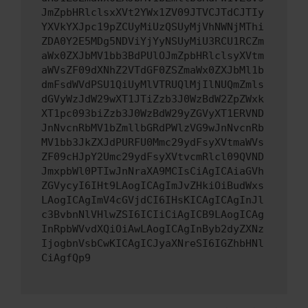
JmZpbHRlclsxXVt2YWx1ZV09JTVCJTdCJTIy
YXVkYXJpc19pZCUyMiUzQSUyMjVhNWNjMThi
ZDA0Y2E5MDg5NDViYjYyNSUyMiU3RCU1RCZm
aWx0ZXJbMV1bb3BdPUlOJmZpbHRlclsyXVtm
aWVsZF09dXNhZ2VTdGF0ZSZmaWx0ZXJbMl1b
dmFsdWVdPSU1QiUyMlVTRUQlMjIlNUQmZmls
dGVyWzJdW29wXT1JTiZzb3J0WzBdW2ZpZWxk
XT1pc093biZzb3J0WzBdW29yZGVyXT1ERVND
JnNvcnRbMV1bZmllbGRdPWlzVG9wJnNvcnRb
MV1bb3JkZXJdPURFU0Mmc29ydFsyXVtmaWVs
ZF09cHJpY2Umc29ydFsyXVtvcmRlcl09QVND
JmxpbWl0PTIwJnNraXA9MCIsCiAgICAiaGVh
ZGVycyI6IHt9LAogICAgImJvZHkiOiBudWxs
LAogICAgImV4cGVjdCI6IHsKICAgICAgInJl
c3BvbnNlVHlwZSI6ICIiCiAgICB9LAogICAg
InRpbWVvdXQiOiAwLAogICAgInByb2dyZXNz
IjogbnVsbCwKICAgICJyaXNreSI6IGZhbHNl
CiAgfQp9