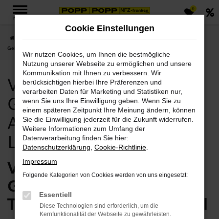
0
Zum
MENÜ
Hauptinhalt
Cookie Einstellungen
springen
Startseite
Suhl
Volvo
Volvo XC60
Volvo Suhl, Volvo XC60
Gebrauchtwagen Angebote mit Lieferservice nach Suhl
Wir nutzen Cookies, um Ihnen die bestmögliche
Nutzung unserer Webseite zu ermöglichen und unsere
Kommunikation mit Ihnen zu verbessern. Wir
Volvo Suhl, Volvo XC60
berücksichtigen hierbei Ihre Präferenzen und
verarbeiten Daten für Marketing und Statistiken nur,
Gebrauchtwagen
wenn Sie uns Ihre Einwilligung geben. Wenn Sie zu
einem späteren Zeitpunkt Ihre Meinung ändern, können
Angebote mit
Sie die Einwilligung jederzeit für die Zukunft widerrufen.
Weitere Informationen zum Umfang der
Lieferservice nach Suhl
Datenverarbeitung finden Sie hier:
Datenschutzerklärung
,
Cookie-Richtlinie
.
Volvo XC60
Impressum
Folgende Kategorien von Cookies werden von uns eingesetzt:
Gebrauchtwagen vom
Essentiell
Traditionshändler für Suhl
Diese Technologien sind erforderlich, um die
Kernfunktionalität der Webseite zu gewährleisten.