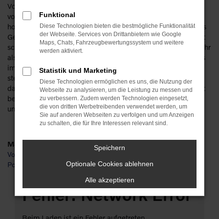
Volvo V60 Gebrauchtwagen sind bei uns in großer Zahl
Funktional
vorhanden und erweisen sich als überaus langlebig und
hochwertig. Bei diesem Hersteller geht man beim Kauf eines
Diese Technologien bieten die bestmögliche Funktionalität
der Webseite. Services von Drittanbietern wie Google
Gebrauchten nahezu keinen Kompromiss ein, da die Qualität
Maps, Chats, Fahrzeugbewertungssystem und weitere
schlichtweg herausragend ist. Unser Unternehmen hat in mehr
werden aktiviert.
als 110 Jahren auf dem Markt einen enormen Expertenstatus
im Bereich von Volvo V60 Gebrauchtwagen erworben und
Statistik und Marketing
stellt natürlich sicher, dass Sie exakt das Fahrzeug erhalten,
Diese Technologien ermöglichen es uns, die Nutzung der
das zu Ihnen passt. Am Anfang jeder Kundenbeziehung steht
Webseite zu analysieren, um die Leistung zu messen und
bei uns die Beratung. Wir nehmen diesen Aspekt sehr ernst
zu verbessern. Zudem werden Technologien eingesetzt,
die von dritten Werbetreibenden verwendet werden, um
und gehen genau und ehrlich auf all Ihre Fragen ein.
Sie auf anderen Webseiten zu verfolgen und um Anzeigen
zu schalten, die für Ihre Interessen relevant sind.
Marken
Speichern
Volvo
Optionale Cookies ablehnen
Polestar
Alle akzeptieren
Fehler: Network Error
Beim Laden ist ein Fehler aufgetreten.