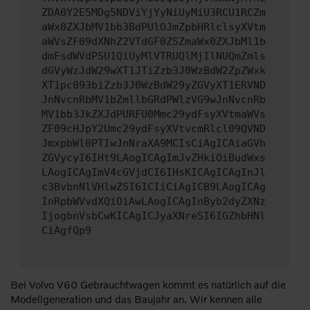
ZDA0Y2E5MDg5NDViYjYyNiUyMiU3RCU1RCZm
aWx0ZXJbMV1bb3BdPUlOJmZpbHRlclsyXVtm
aWVsZF09dXNhZ2VTdGF0ZSZmaWx0ZXJbMl1b
dmFsdWVdPSU1QiUyMlVTRUQlMjIlNUQmZmls
dGVyWzJdW29wXT1JTiZzb3J0WzBdW2ZpZWxk
XT1pc093biZzb3J0WzBdW29yZGVyXT1ERVND
JnNvcnRbMV1bZmllbGRdPWlzVG9wJnNvcnRb
MV1bb3JkZXJdPURFU0Mmc29ydFsyXVtmaWVs
ZF09cHJpY2Umc29ydFsyXVtvcmRlcl09QVND
JmxpbWl0PTIwJnNraXA9MCIsCiAgICAiaGVh
ZGVycyI6IHt9LAogICAgImJvZHkiOiBudWxs
LAogICAgImV4cGVjdCI6IHsKICAgICAgInJl
c3BvbnNlVHlwZSI6ICIiCiAgICB9LAogICAg
InRpbWVvdXQiOiAwLAogICAgInByb2dyZXNz
IjogbnVsbCwKICAgICJyaXNreSI6IGZhbHNl
CiAgfQp9
Bei Volvo V60 Gebrauchtwagen kommt es natürlich auf die
Modellgeneration und das Baujahr an. Wir kennen alle