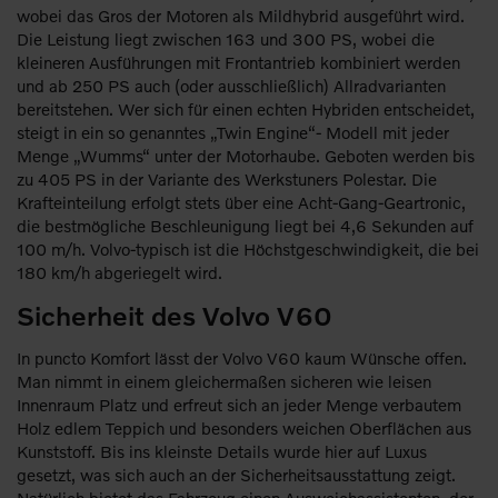
wobei das Gros der Motoren als Mildhybrid ausgeführt wird.
Die Leistung liegt zwischen 163 und 300 PS, wobei die
kleineren Ausführungen mit Frontantrieb kombiniert werden
und ab 250 PS auch (oder ausschließlich) Allradvarianten
bereitstehen. Wer sich für einen echten Hybriden entscheidet,
steigt in ein so genanntes „Twin Engine“- Modell mit jeder
Menge „Wumms“ unter der Motorhaube. Geboten werden bis
zu 405 PS in der Variante des Werkstuners Polestar. Die
Krafteinteilung erfolgt stets über eine Acht-Gang-Geartronic,
die bestmögliche Beschleunigung liegt bei 4,6 Sekunden auf
100 m/h. Volvo-typisch ist die Höchstgeschwindigkeit, die bei
180 km/h abgeriegelt wird.
Sicherheit des Volvo V60
In puncto Komfort lässt der Volvo V60 kaum Wünsche offen.
Man nimmt in einem gleichermaßen sicheren wie leisen
Innenraum Platz und erfreut sich an jeder Menge verbautem
Holz edlem Teppich und besonders weichen Oberflächen aus
Kunststoff. Bis ins kleinste Details wurde hier auf Luxus
gesetzt, was sich auch an der Sicherheitsausstattung zeigt.
Natürlich bietet das Fahrzeug einen Ausweichassistenten, der