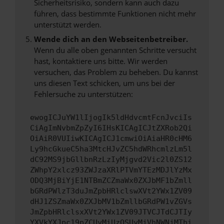
Sicherheitsrisiko, sondern kann auch dazu
führen, dass bestimmte Funktionen nicht mehr
unterstützt werden.
Wende dich an den Webseitenbetreiber.
Wenn du alle oben genannten Schritte versucht
hast, kontaktiere uns bitte. Wir werden
versuchen, das Problem zu beheben. Du kannst
uns diesen Text schicken, um uns bei der
Fehlersuche zu unterstützen:
ewogICJuYW1lIjogIk5ldHdvcmtFcnJvciIs
CiAgImNvbmZpZyI6IHsKICAgICJtZXRob2Qi
OiAiR0VUIiwKICAgICJ1cmwiOiAiaHR0cHM6
Ly9hcGkueC5ha3MtcHJvZC5hdWRhcmlzLm5l
dC92MS9jbGllbnRzLzIyMjgvd2Vic2l0ZS12
ZWhpY2xlcz93ZWJzaXRlPTVmYTEzMDJlYzMx
ODQ3MjBiYjE1NTBmZCZmaWx0ZXJbMF1bZmll
bGRdPWlzT3duJmZpbHRlclswXVt2YWx1ZV09
dHJ1ZSZmaWx0ZXJbMV1bZmllbGRdPW1vZGVs
JmZpbHRlclsxXVt2YWx1ZV09JTVCJTdCJTIy
YXVkYXJpc19pZCUyMiUzQSUyMjVhNWNjMThi