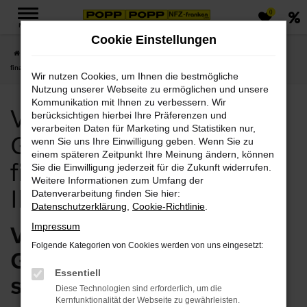
0
Zum
MENÜ
Hauptinhalt
Cookie Einstellungen
springen
Startseite
Volvo
Volvo V60
Volvo V60 Gebrauchtwagen kaufen,
finanzieren exklusiv bei Ihrem Volvo Händler
Wir nutzen Cookies, um Ihnen die bestmögliche
Nutzung unserer Webseite zu ermöglichen und unsere
Kommunikation mit Ihnen zu verbessern. Wir
Volvo V60
berücksichtigen hierbei Ihre Präferenzen und
verarbeiten Daten für Marketing und Statistiken nur,
Gebrauchtwagen kaufen,
wenn Sie uns Ihre Einwilligung geben. Wenn Sie zu
einem späteren Zeitpunkt Ihre Meinung ändern, können
finanzieren exklusiv bei
Sie die Einwilligung jederzeit für die Zukunft widerrufen.
Weitere Informationen zum Umfang der
Ihrem Volvo Händler
Datenverarbeitung finden Sie hier:
Datenschutzerklärung
,
Cookie-Richtlinie
.
Volvo V60
Impressum
Folgende Kategorien von Cookies werden von uns eingesetzt:
Gebrauchtwagen –
Essentiell
sprechen Sie uns an
Diese Technologien sind erforderlich, um die
Kernfunktionalität der Webseite zu gewährleisten.