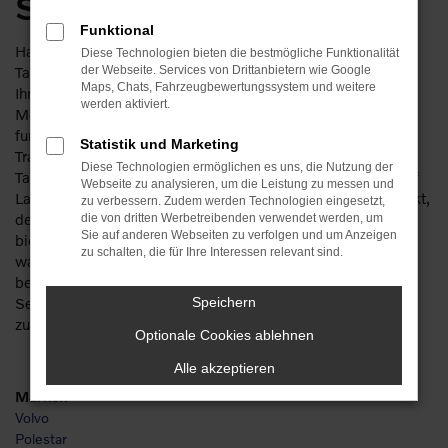
Sparvorteil für Chemnitz
Funktional
Haben Sie schon einmal über eine Volvo XC40
Diese Technologien bieten die bestmögliche Funktionalität
Tageszulassung für Chemnitz nachgedacht? Wir verraten
der Webseite. Services von Drittanbietern wie Google
Maps, Chats, Fahrzeugbewertungssystem und weitere
Ihnen an dieser Stelle, dass es sich um die günstigste
werden aktiviert.
Möglichkeit eines Neuwagenkaufs handelt. Wie das
funktioniert? Ganz einfach, indem Sie mit uns über Ihren
Statistik und Marketing
Traumwagen sprechen. Im Bereich Volvo XC40
Diese Technologien ermöglichen es uns, die Nutzung der
Tageszulassung halten wir stets eine Reihe von Modellen auf
Webseite zu analysieren, um die Leistung zu messen und
Lager und bieten so eine interessante Auswahl. Ein Pluspunkt,
zu verbessern. Zudem werden Technologien eingesetzt,
den Ihnen eine Volvo XC40 Tageszulassung für Chemnitz
die von dritten Werbetreibenden verwendet werden, um
Sie auf anderen Webseiten zu verfolgen und um Anzeigen
bietet, ist die direkte Verfügbarkeit. Sie brauchen nicht zu
zu schalten, die für Ihre Interessen relevant sind.
warten, sondern können direkt durchstarten. Preislich
bewegen wir uns ohnehin in einem rundum attraktiven
Segment – die Rabatte sind ja eines der Kernargumente
Speichern
zugunsten dieser Angebotsform für Autos.
Optionale Cookies ablehnen
Alle akzeptieren
Marken
Volvo
Polestar