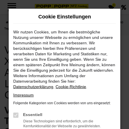
0
Zum
MENÜ
Hauptinhalt
Cookie Einstellungen
springen
Startseite
Chemnitz
Volvo
Volvo XC40
Volvo Chemnitz, Volvo XC40
Tageszulassung Angebote mit Lieferservice nach Chemnitz
Wir nutzen Cookies, um Ihnen die bestmögliche
Nutzung unserer Webseite zu ermöglichen und unsere
Kommunikation mit Ihnen zu verbessern. Wir
Volvo Chemnitz, Volvo
berücksichtigen hierbei Ihre Präferenzen und
verarbeiten Daten für Marketing und Statistiken nur,
XC40 Tageszulassung
wenn Sie uns Ihre Einwilligung geben. Wenn Sie zu
einem späteren Zeitpunkt Ihre Meinung ändern, können
Angebote mit
Sie die Einwilligung jederzeit für die Zukunft widerrufen.
Weitere Informationen zum Umfang der
Lieferservice nach
Datenverarbeitung finden Sie hier:
Datenschutzerklärung
,
Cookie-Richtlinie
.
Chemnitz
Impressum
Folgende Kategorien von Cookies werden von uns eingesetzt:
Volvo XC40
Essentiell
Tageszulassung – Ihr
Diese Technologien sind erforderlich, um die
Kernfunktionalität der Webseite zu gewährleisten.