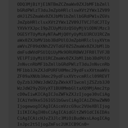
ODQ3MjBiYjE1NTBmZCZmaWx0ZXJbMF1bZmll
bGRdPWlzT3duJmZpbHRlclswXVt2YWx1ZV09
dHJ1ZSZmaWx0ZXJbMV1bZmllbGRdPW1vZGVs
JmZpbHRlclsxXVt2YWx1ZV09JTVCJTdCJTIy
YXVkYXJpc19pZCUyMiUzQSUyMjViODNlMzc3
OGE5YTUyMzAyNTAwMjQ0YyUyMiU3RCU1RCZm
aWx0ZXJbMV1bb3BdPUlOJmZpbHRlclsyXVtm
aWVsZF09dXNhZ2VTdGF0ZSZmaWx0ZXJbMl1b
dmFsdWVdPSU1QiUyMk9ORURBWVJFR0lTVFJB
VElPTiUyMiU1RCZmaWx0ZXJbMl1bb3BdPUlO
JnNvcnRbMF1bZmllbGRdPWlzT3duJnNvcnRb
MF1bb3JkZXJdPURFU0Mmc29ydFsxXVtmaWVs
ZF09aXNUb3Amc29ydFsxXVtvcmRlcl09REVT
QyZzb3J0WzJdW2ZpZWxkXT1wcmljZSZzb3J0
WzJdW29yZGVyXT1BU0MmbGltaXQ9MjAmc2tp
cD0wIiwKICAgICJoZWFkZXJzIjoge30sCiAg
ICAiYm9keSI6IG51bGwsCiAgICAiZXhwZWN0
IjogewogICAgICAicmVzcG9uc2VUeXBlIjog
IiIKICAgIH0sCiAgICAidGltZW91dCI6IDAs
CiAgICAicHJvZ3Jlc3MiOiBudWxsLAogICAg
InJpc2t5IjogZmFsc2UKICB9Cn0=