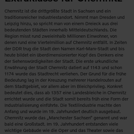
Chemnitz ist die drittgrößte Stadt in Sachsen und ein
traditionsreicher Industriestandort. Nimmt man Dresden und
Leipzig hinzu, so spricht man von einem Dreieck aus drei
bedeutenden Städten innerhalb Mitteldeutschlands. Die
Region misst rund zweieinhalb Millionen Einwohner, von
denen rund eine Viertelmillion auf Chemnitz entfällt. In Zeiten
der DDR trug die Stadt den Namen Karl-Marx-Stadt und bis
heute bildet ein überdimensionierter Kopf des Denkers eine
der Sehenswürdigkeiten der Stadt. Die erste urkundliche
Erwähnung der Stadt Chemnitz datiert auf 1143 und schon
1174 wurde das Stadtrecht verliehen. Der Grund für die frühe
Bedeutung lag in der Kreuzung mehrerer Handelrouten auf
dem Stadtgebiet, vor allem aber im Bleichprivileg. Konkret
bedeutet dies, dass ab 1357 eine Landesbleiche in Chemnitz
errichtet wurde und die Stadt somit bereits früh eine Form der
Industrialisierung einführte. Die Textilindustrie machte den
Anfang und wurde im 19. Jahrhundert deutlich ausgebaut.
Chemnitz wurde das „Manchester Sachsen“ genannt und war
bald eine Großstadt. Im 19. Jahrhundert entstanden viele
wichtige Gebäude wie die Oper und das Theater sowie das