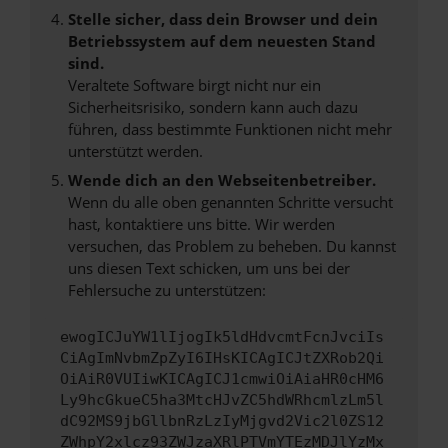
Stelle sicher, dass dein Browser und dein
Betriebssystem auf dem neuesten Stand
sind.
Veraltete Software birgt nicht nur ein
Sicherheitsrisiko, sondern kann auch dazu
führen, dass bestimmte Funktionen nicht mehr
unterstützt werden.
Wende dich an den Webseitenbetreiber.
Wenn du alle oben genannten Schritte versucht
hast, kontaktiere uns bitte. Wir werden
versuchen, das Problem zu beheben. Du kannst
uns diesen Text schicken, um uns bei der
Fehlersuche zu unterstützen:
ewogICJuYW1lIjogIk5ldHdvcmtFcnJvciIs
CiAgImNvbmZpZyI6IHsKICAgICJtZXRob2Qi
OiAiR0VUIiwKICAgICJ1cmwiOiAiaHR0cHM6
Ly9hcGkueC5ha3MtcHJvZC5hdWRhcmlzLm5l
dC92MS9jbGllbnRzLzIyMjgvd2Vic2l0ZS12
ZWhpY2xlcz93ZWJzaXRlPTVmYTEzMDJlYzMx