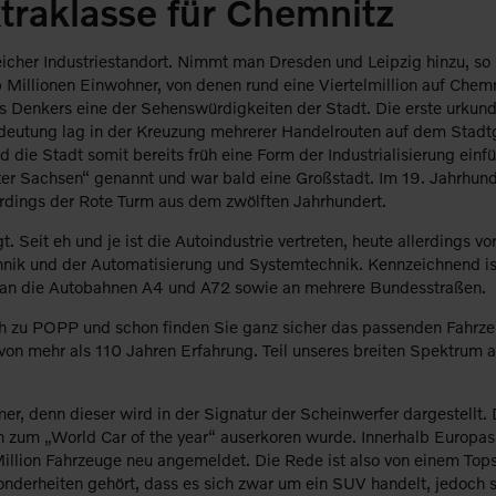
raklasse für Chemnitz
sreicher Industriestandort. Nimmt man Dresden und Leipzig hinzu, 
 Millionen Einwohner, von denen rund eine Viertelmillion auf Chemn
es Denkers eine der Sehenswürdigkeiten der Stadt. Die erste urkun
deutung lag in der Kreuzung mehrerer Handelrouten auf dem Stadtge
die Stadt somit bereits früh eine Form der Industrialisierung einf
r Sachsen“ genannt und war bald eine Großstadt. Im 19. Jahrhund
erdings der Rote Turm aus dem zwölften Jahrhundert.
. Seit eh und je ist die Autoindustrie vertreten, heute allerdings vo
nik und der Automatisierung und Systemtechnik. Kennzeichnend is
 an die Autobahnen A4 und A72 sowie an mehrere Bundesstraßen.
ch zu POPP und schon finden Sie ganz sicher das passenden Fahrzeu
von mehr als 110 Jahren Erfahrung. Teil unseres breiten Spektrum a
denn dieser wird in der Signatur der Scheinwerfer dargestellt. D
on zum „World Car of the year“ auserkoren wurde. Innerhalb Europ
 Million Fahrzeuge neu angemeldet. Die Rede ist also von einem To
sonderheiten gehört, dass es sich zwar um ein SUV handelt, jedoch s