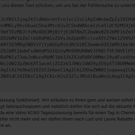
 uns diesen Text schicken, um uns bei der Fehlersuche zu unterst
CJuYW1lIjogIk5ldHdvcmtFcnJvciIsCiAgImNvbmZpZyI6IHs
0cHM6Ly9hcGkueC5ha3MtcHJvZC5hdWRhcmlzLm5ldC92MS9jb
TVmYTEzMDJlYzMxODQ3MjBiYjE1NTBmZCZmaWx0ZXJbMF1bZml
0ZXJbMV1bZmllbGRdPW1vZGVsJmZpbHRlclsxXVt2YWx1ZV09J
DA0Y2E5MDg5NDViYjYyNSUyMiU3RCU1RCZmaWx0ZXJbMV1bb3B
0ZXJbMl1bdmFsdWVdPSU1QiUyMk9ORURBWVJFR0lTVFJBVElPT
GRdPWlzT3duJnNvcnRbMF1bb3JkZXJdPURFU0Mmc29ydFsxXVt
0WzJdW2ZpZWxkXT1wcmljZSZzb3J0WzJdW29yZGVyXT1BU0Mmb
iAgICAiYm9keSI6IG51bGwsCiAgICAiZXhwZWN0IjogewogICA
tZW91dCI6IDAsCiAgICAicHJvZ3Jlc3MiOiBudWxsLAogICAgI
ssung funktioniert. Wir erläutern es Ihnen gern und weisen sofort
igt Gebrauchsspuren und natürlich dürfen Sie sich auf die aktuelle
 da eine Volvo XC60 Tageszulassung bereits für einen Tag in Chemn
teller nicht mehr und wir dürfen Ihnen nach Lust und Laune Rabatte
ne an.