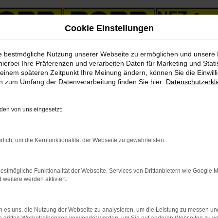
Cookie Einstellungen
ie bestmögliche Nutzung unserer Webseite zu ermöglichen und unsere
eszulassung Angebote mit Lieferservice nach Chemnitz
hierbei Ihre Präferenzen und verarbeiten Daten für Marketing und Stati
einem späteren Zeitpunkt Ihre Meinung ändern, können Sie die Einwillig
en zum Umfang der Datenverarbeitung finden Sie hier:
Datenschutzerkl
0 Tageszulassung Angebote 
en von uns eingesetzt:
– Ihr Sparvorteil für Chem
rlich, um die Kernfunktionalität der Webseite zu gewährleisten.
r Chemnitz nachgedacht? Wir verraten Ihnen an dieser Stelle, das
estmögliche Funktionalität der Webseite. Services von Drittanbietern wie Google 
 über Ihren Traumwagen sprechen. Im Bereich Volvo XC60 Tageszula
eitere werden aktiviert.
ine Volvo XC60 Tageszulassung für Chemnitz bietet, ist die direkte 
m rundum attraktiven Segment – die Rabatte sind ja eines der Kern
 es uns, die Nutzung der Webseite zu analysieren, um die Leistung zu messen u