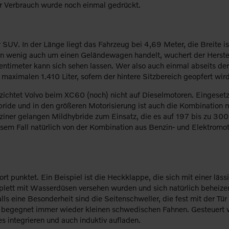
r Verbrauch wurde noch einmal gedrückt.
 SUV. In der Länge liegt das Fahrzeug bei 4,69 Meter, die Breite 
n wenig auch um einen Geländewagen handelt, wuchert der Herstelle
timeter kann sich sehen lassen. Wer also auch einmal abseits der 
maximalen 1.410 Liter, sofern der hintere Sitzbereich geopfert wird
zichtet Volvo beim XC60 (noch) nicht auf Dieselmotoren. Eingesetzt
ide und in den größeren Motorisierung ist auch die Kombination m
iner gelangen Mildhybride zum Einsatz, die es auf 197 bis zu 300
iesem Fall natürlich von der Kombination aus Benzin- und Elektrom
t punktet. Ein Beispiel ist die Heckklappe, die sich mit einer läss
lett mit Wasserdüsen versehen wurden und sich natürlich beheizen
ls eine Besonderheit sind die Seitenschweller, die fest mit der Tü
d begegnet immer wieder kleinen schwedischen Fahnen. Gesteuert w
s integrieren und auch induktiv aufladen.