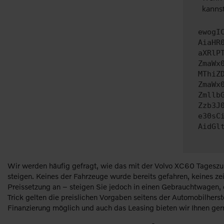
kannst
ewogI
AiaHR
aXRlP
ZmaWx
MThiZ
ZmaWx
Zmllb
Zzb3J
e30sC
AidGl
Wir werden häufig gefragt, wie das mit der Volvo XC60 Tageszula
steigen. Keines der Fahrzeuge wurde bereits gefahren, keines ze
Preissetzung an – steigen Sie jedoch in einen Gebrauchtwagen,
Trick gelten die preislichen Vorgaben seitens der Automobilhers
Finanzierung möglich und auch das Leasing bieten wir Ihnen ger