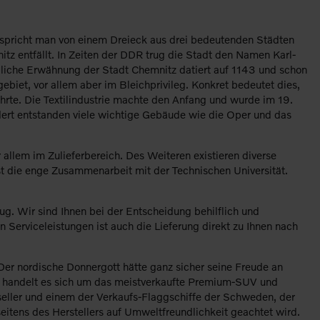
so spricht man von einem Dreieck aus drei bedeutenden Städten
itz entfällt. In Zeiten der DDR trug die Stadt den Namen Karl-
dliche Erwähnung der Stadt Chemnitz datiert auf 1143 und schon
biet, vor allem aber im Bleichprivileg. Konkret bedeutet dies,
ührte. Die Textilindustrie machte den Anfang und wurde im 19.
ert entstanden viele wichtige Gebäude wie die Oper und das
r allem im Zulieferbereich. Des Weiteren existieren diverse
t die enge Zusammenarbeit mit der Technischen Universität.
g. Wir sind Ihnen bei der Entscheidung behilflich und
n Serviceleistungen ist auch die Lieferung direkt zu Ihnen nach
er nordische Donnergott hätte ganz sicher seine Freude an
as handelt es sich um das meistverkaufte Premium-SUV und
pseller und einem der Verkaufs-Flaggschiffe der Schweden, der
eitens des Herstellers auf Umweltfreundlichkeit geachtet wird.