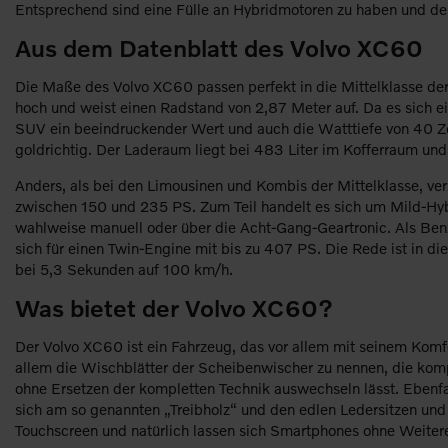
Entsprechend sind eine Fülle an Hybridmotoren zu haben und de
Aus dem Datenblatt des Volvo XC60
Die Maße des Volvo XC60 passen perfekt in die Mittelklasse der
hoch und weist einen Radstand von 2,87 Meter auf. Da es sich ei
SUV ein beeindruckender Wert und auch die Watttiefe von 40 Zen
goldrichtig. Der Laderaum liegt bei 483 Liter im Kofferraum und 
Anders, als bei den Limousinen und Kombis der Mittelklasse, ver
zwischen 150 und 235 PS. Zum Teil handelt es sich um Mild-Hybr
wahlweise manuell oder über die Acht-Gang-Geartronic. Als Benz
sich für einen Twin-Engine mit bis zu 407 PS. Die Rede ist in d
bei 5,3 Sekunden auf 100 km/h.
Was bietet der Volvo XC60?
Der Volvo XC60 ist ein Fahrzeug, das vor allem mit seinem Komfor
allem die Wischblätter der Scheibenwischer zu nennen, die komp
ohne Ersetzen der kompletten Technik auswechseln lässt. Ebenfal
sich am so genannten „Treibholz“ und den edlen Ledersitzen un
Touchscreen und natürlich lassen sich Smartphones ohne Weitere