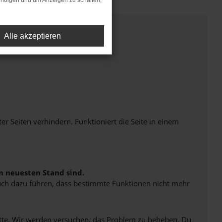
rfolgen und um Anzeigen zu schalten,
Alle akzeptieren
Seiten verhindern. Funktioniert die Seite in einem
m neuesten Stand sind.
 auch dazu führen, dass bestimmte Funktionen nicht mehr
bitte. Wir werden versuchen, das Problem zu beheben. Du