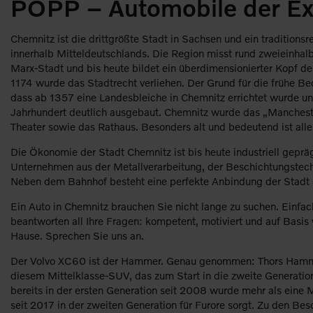
POPP – Automobile der Ext
Chemnitz ist die drittgrößte Stadt in Sachsen und ein tradition
innerhalb Mitteldeutschlands. Die Region misst rund zweieinhalb
Marx-Stadt und bis heute bildet ein überdimensionierter Kopf d
1174 wurde das Stadtrecht verliehen. Der Grund für die frühe Be
dass ab 1357 eine Landesbleiche in Chemnitz errichtet wurde und 
Jahrhundert deutlich ausgebaut. Chemnitz wurde das „Mancheste
Theater sowie das Rathaus. Besonders alt und bedeutend ist all
Die Ökonomie der Stadt Chemnitz ist bis heute industriell geprägt
Unternehmen aus der Metallverarbeitung, der Beschichtungstech
Neben dem Bahnhof besteht eine perfekte Anbindung der Stadt
Ein Auto in Chemnitz brauchen Sie nicht lange zu suchen. Einfa
beantworten all Ihre Fragen: kompetent, motiviert und auf Basis 
Hause. Sprechen Sie uns an.
Der Volvo XC60 ist der Hammer. Genau genommen: Thors Hammer, 
diesem Mittelklasse-SUV, das zum Start in die zweite Generati
bereits in der ersten Generation seit 2008 wurde mehr als eine
seit 2017 in der zweiten Generation für Furore sorgt. Zu den Be