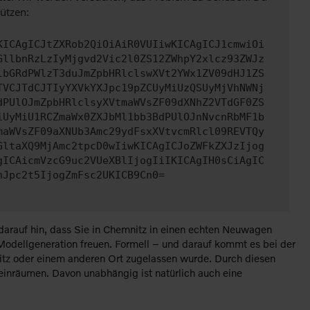
ützen:
KICAgICJtZXRob2QiOiAiR0VUIiwKICAgICJ1cmwiOi
GllbnRzLzIyMjgvd2Vic2l0ZS12ZWhpY2xlcz93ZWJz
lbGRdPWlzT3duJmZpbHRlclswXVt2YWx1ZV09dHJ1ZS
TVCJTdCJTIyYXVkYXJpc19pZCUyMiUzQSUyMjVhNWNj
dPUlOJmZpbHRlclsyXVtmaWVsZF09dXNhZ2VTdGF0ZS
iUyMiU1RCZmaWx0ZXJbMl1bb3BdPUlOJnNvcnRbMF1b
maWVsZF09aXNUb3Amc29ydFsxXVtvcmRlcl09REVTQy
GltaXQ9MjAmc2tpcD0wIiwKICAgICJoZWFkZXJzIjog
gICAicmVzcG9uc2VUeXBlIjogIiIKICAgIH0sCiAgIC
nJpc2t5IjogZmFsc2UKICB9Cn0=
 darauf hin, dass Sie in Chemnitz in einen echten Neuwagen
 Modellgeneration freuen. Formell – und darauf kommt es bei der
itz oder einem anderen Ort zugelassen wurde. Durch diesen
 einräumen. Davon unabhängig ist natürlich auch eine