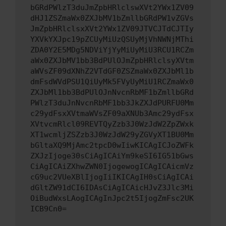
bGRdPWlzT3duJmZpbHRlclswXVt2YWx1ZV09
dHJ1ZSZmaWx0ZXJbMV1bZmllbGRdPW1vZGVs
JmZpbHRlclsxXVt2YWx1ZV09JTVCJTdCJTIy
YXVkYXJpc19pZCUyMiUzQSUyMjVhNWNjMThi
ZDA0Y2E5MDg5NDViYjYyMiUyMiU3RCU1RCZm
aWx0ZXJbMV1bb3BdPUlOJmZpbHRlclsyXVtm
aWVsZF09dXNhZ2VTdGF0ZSZmaWx0ZXJbMl1b
dmFsdWVdPSU1QiUyMk5FVyUyMiU1RCZmaWx0
ZXJbMl1bb3BdPUlOJnNvcnRbMF1bZmllbGRd
PWlzT3duJnNvcnRbMF1bb3JkZXJdPURFU0Mm
c29ydFsxXVtmaWVsZF09aXNUb3Amc29ydFsx
XVtvcmRlcl09REVTQyZzb3J0WzJdW2ZpZWxk
XT1wcmljZSZzb3J0WzJdW29yZGVyXT1BU0Mm
bGltaXQ9MjAmc2tpcD0wIiwKICAgICJoZWFk
ZXJzIjoge30sCiAgICAiYm9keSI6IG51bGws
CiAgICAiZXhwZWN0IjogewogICAgICAicmVz
cG9uc2VUeXBlIjogIiIKICAgIH0sCiAgICAi
dGltZW91dCI6IDAsCiAgICAicHJvZ3Jlc3Mi
OiBudWxsLAogICAgInJpc2t5IjogZmFsc2UK
ICB9Cn0=