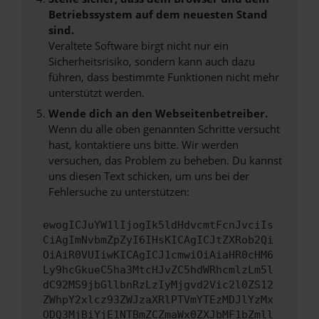
Betriebssystem auf dem neuesten Stand
sind.
Veraltete Software birgt nicht nur ein
Sicherheitsrisiko, sondern kann auch dazu
führen, dass bestimmte Funktionen nicht mehr
unterstützt werden.
Wende dich an den Webseitenbetreiber.
Wenn du alle oben genannten Schritte versucht
hast, kontaktiere uns bitte. Wir werden
versuchen, das Problem zu beheben. Du kannst
uns diesen Text schicken, um uns bei der
Fehlersuche zu unterstützen:
ewogICJuYW1lIjogIk5ldHdvcmtFcnJvciIs
CiAgImNvbmZpZyI6IHsKICAgICJtZXRob2Qi
OiAiR0VUIiwKICAgICJ1cmwiOiAiaHR0cHM6
Ly9hcGkueC5ha3MtcHJvZC5hdWRhcmlzLm5l
dC92MS9jbGllbnRzLzIyMjgvd2Vic2l0ZS12
ZWhpY2xlcz93ZWJzaXRlPTVmYTEzMDJlYzMx
ODQ3MjBiYjE1NTBmZCZmaWx0ZXJbMF1bZmll