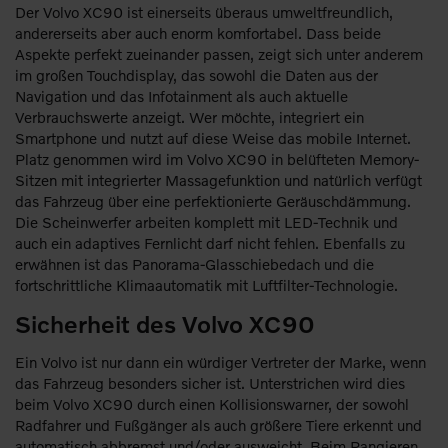
Der Volvo XC90 ist einerseits überaus umweltfreundlich,
andererseits aber auch enorm komfortabel. Dass beide
Aspekte perfekt zueinander passen, zeigt sich unter anderem
im großen Touchdisplay, das sowohl die Daten aus der
Navigation und das Infotainment als auch aktuelle
Verbrauchswerte anzeigt. Wer möchte, integriert ein
Smartphone und nutzt auf diese Weise das mobile Internet.
Platz genommen wird im Volvo XC90 in belüfteten Memory-
Sitzen mit integrierter Massagefunktion und natürlich verfügt
das Fahrzeug über eine perfektionierte Geräuschdämmung.
Die Scheinwerfer arbeiten komplett mit LED-Technik und
auch ein adaptives Fernlicht darf nicht fehlen. Ebenfalls zu
erwähnen ist das Panorama-Glasschiebedach und die
fortschrittliche Klimaautomatik mit Luftfilter-Technologie.
Sicherheit des Volvo XC90
Ein Volvo ist nur dann ein würdiger Vertreter der Marke, wenn
das Fahrzeug besonders sicher ist. Unterstrichen wird dies
beim Volvo XC90 durch einen Kollisionswarner, der sowohl
Radfahrer und Fußgänger als auch größere Tiere erkennt und
automatisch abbremst und/oder ausweicht. Beim Rangieren