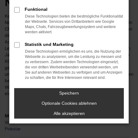
Neuwagen
Funktional
Kaum zu toppen und doch erschwinglich. Ein Volvo XC90
Diese Technologien bieten die bestmögliche Funktionalität
Neuwagen ist die perfekte Wahl, wenn es um den Autokauf in
der Webseite. Services von Drittanbietern wie Google
Maps, Chats, Fahrzeugbewertungssystem und weitere
Chemnitz geht. Wer sich dieses Fahrzeug gönnt, ist bei uns an
werden aktiviert.
der besten Adresse. Auf Basis von mehr als 110 Jahren im
Automobilbereich beraten wir kompetent und mit viel
Statistik und Marketing
Leidenschaft für Fahrzeuge. Des Weiteren sind wir seit vielen
Diese Technologien ermöglichen es uns, die Nutzung der
Jahren Vertragshändler und entsprechend Experten für Volvo
Webseite zu analysieren, um die Leistung zu messen und
XC90 Neuwagen. Kundinnen und Kunden aus Chemnitz
zu verbessern. Zudem werden Technologien eingesetzt,
gelagen seit vielen Jahren zu uns und erfreuen sich an
die von dritten Werbetreibenden verwendet werden, um
Sie auf anderen Webseiten zu verfolgen und um Anzeigen
unserem herausragenden Service. Natürlich kommen wir Ihnen
zu schalten, die für Ihre Interessen relevant sind.
beim Volvo XC90 Neuwagen auch preislich gern entgegen.
Wie wäre es beispielsweise mit einer Finanzierung oder
einem Leasingangebot? Bei uns kein Problem.
Speichern
Optionale Cookies ablehnen
Alle akzeptieren
Marken
Volvo
Polestar