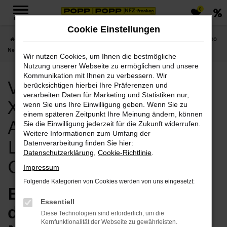
0
Zum
MENÜ
Hauptinhalt
Cookie Einstellungen
springen
Startseite
Chemnitz
Volvo
Volvo XC90
Volvo Chemnitz, Volvo XC90
Neuwagen Angebote mit Lieferservice nach Chemnitz
Wir nutzen Cookies, um Ihnen die bestmögliche
Nutzung unserer Webseite zu ermöglichen und unsere
Kommunikation mit Ihnen zu verbessern. Wir
Volvo Chemnitz, Volvo
berücksichtigen hierbei Ihre Präferenzen und
verarbeiten Daten für Marketing und Statistiken nur,
XC90 Neuwagen
wenn Sie uns Ihre Einwilligung geben. Wenn Sie zu
einem späteren Zeitpunkt Ihre Meinung ändern, können
Angebote mit
Sie die Einwilligung jederzeit für die Zukunft widerrufen.
Weitere Informationen zum Umfang der
Lieferservice nach
Datenverarbeitung finden Sie hier:
Datenschutzerklärung
,
Cookie-Richtlinie
.
Chemnitz
Impressum
Folgende Kategorien von Cookies werden von uns eingesetzt:
Exzellent für Chemnitz –
Essentiell
der Volvo XC90
Diese Technologien sind erforderlich, um die
Kernfunktionalität der Webseite zu gewährleisten.