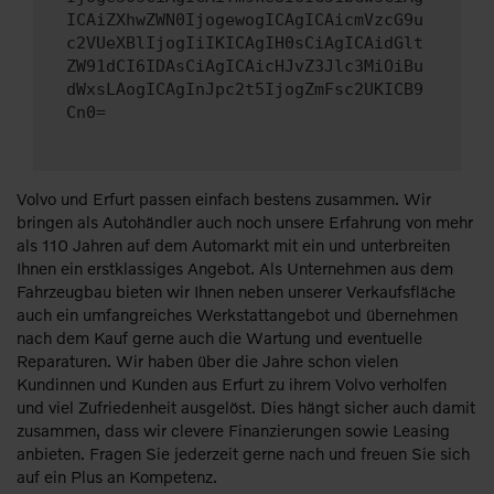
ICAiZXhwZWN0IjogewogICAgICAicmVzcG9u
c2VUeXBlIjogIiIKICAgIH0sCiAgICAidGlt
ZW91dCI6IDAsCiAgICAicHJvZ3Jlc3MiOiBu
dWxsLAogICAgInJpc2t5IjogZmFsc2UKICB9
Cn0=
Volvo und Erfurt passen einfach bestens zusammen. Wir
bringen als Autohändler auch noch unsere Erfahrung von mehr
als 110 Jahren auf dem Automarkt mit ein und unterbreiten
Ihnen ein erstklassiges Angebot. Als Unternehmen aus dem
Fahrzeugbau bieten wir Ihnen neben unserer Verkaufsfläche
auch ein umfangreiches Werkstattangebot und übernehmen
nach dem Kauf gerne auch die Wartung und eventuelle
Reparaturen. Wir haben über die Jahre schon vielen
Kundinnen und Kunden aus Erfurt zu ihrem Volvo verholfen
und viel Zufriedenheit ausgelöst. Dies hängt sicher auch damit
zusammen, dass wir clevere Finanzierungen sowie Leasing
anbieten. Fragen Sie jederzeit gerne nach und freuen Sie sich
auf ein Plus an Kompetenz.