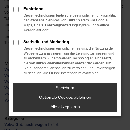
und umweltfreundliche Modelle, die sowohl in der Innenstadt
Funktional
von Erfurt als auch auf Landstraße und Autobahn perfekt
Diese Technologien bieten die bestmögliche Funktionalität
funktionieren. Wir bei Popp sind Experten für Volvo in Erfurt
der Webseite. Services von Drittanbietern wie Google
und liefern Ihnen Ihr Wunschfahrzeug gerne bis vor die
Maps, Chats, Fahrzeugbewertungssystem und weitere
Haustür. Gerne lassen wir Sie bereits im Vorfeld einsteigen
werden aktiviert.
und ausprobieren und beraten Sie zudem umfassend am
Statistik und Marketing
Telefon oder digital.
Diese Technologien ermöglichen es uns, die Nutzung der
Webseite zu analysieren, um die Leistung zu messen und
zu verbessern. Zudem werden Technologien eingesetzt,
Modelle
die von dritten Werbetreibenden verwendet werden, um
Sie auf anderen Webseiten zu verfolgen und um Anzeigen
Volvo S60 Erfurt
zu schalten, die für Ihre Interessen relevant sind.
Volvo V60 Erfurt
Volvo V90 Erfurt
Volvo XC40 Erfurt
Speichern
Volvo XC60 Erfurt
Optionale Cookies ablehnen
Volvo XC90 Erfurt
Alle akzeptieren
Kategorie
Volvo Gebrauchtwagen Erfurt