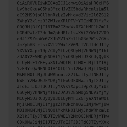
OiAiR0VUIiwKICAgICJ1cmwiOiAiaHR0cHM6
Ly9hcGkueC5ha3MtcHJvZC5hdWRhcmlzLm5l
dC92MS9jbGllbnRzLzIyMjgvd2Vic2l0ZS12
ZWhpY2xlcz93ZWJzaXRlPTVmYTEzMDJlYzMx
ODQ3MjBiYjE1NTBmZCZmaWx0ZXJbMF1bZmll
bGRdPWlzT3duJmZpbHRlclswXVt2YWx1ZV09
dHJ1ZSZmaWx0ZXJbMV1bZmllbGRdPW1vZGVs
JmZpbHRlclsxXVt2YWx1ZV09JTVCJTdCJTIy
YXVkYXJpc19pZCUyMiUzQSUyMjVhNWNjMThi
ZDA0Y2E5MDg5NDViYjYxOSUyMiU3RCUyQyU3
QiUyMmF1ZGFyaXNfaWQlMjIlM0ElMjI1YTVj
YzE4YmQwNGNhOTA4OTQ1YmI2MWQlMjIlN0Ql
MkMlN0IlMjJhdWRhcmlzX2lkJTIyJTNBJTIy
NWE1Y2MxOGJkMDRjYTkwODk0NWJiNjI2JTIy
JTdEJTJDJTdCJTIyYXVkYXJpc19pZCUyMiUz
QSUyMjVhNWNjMThiZDA0Y2E5MDg5NDViYjYy
MCUyMiU3RCUyQyU3QiUyMmF1ZGFyaXNfaWQl
MjIlM0ElMjI1YjgzZTM3NzhhOWE1MjMwMjUw
MDI0NGMlMjIlN0QlMkMlN0IlMjJhdWRhcmlz
X2lkJTIyJTNBJTIyNWE1Y2MxOGJkMDRjYTkw
ODk0NWJiNjI1JTIyJTdEJTJDJTdCJTIyYXVk