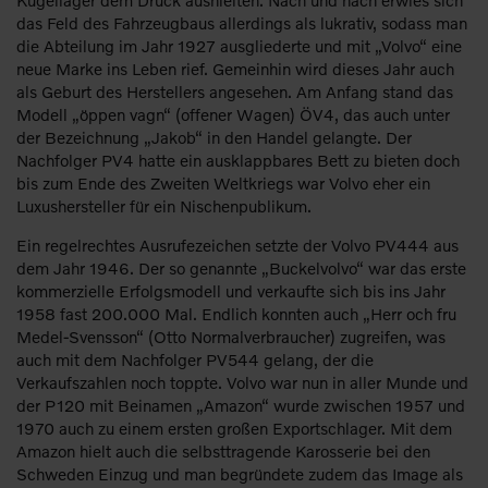
das Feld des Fahrzeugbaus allerdings als lukrativ, sodass man
die Abteilung im Jahr 1927 ausgliederte und mit „Volvo“ eine
neue Marke ins Leben rief. Gemeinhin wird dieses Jahr auch
als Geburt des Herstellers angesehen. Am Anfang stand das
Modell „öppen vagn“ (offener Wagen) ÖV4, das auch unter
der Bezeichnung „Jakob“ in den Handel gelangte. Der
Nachfolger PV4 hatte ein ausklappbares Bett zu bieten doch
bis zum Ende des Zweiten Weltkriegs war Volvo eher ein
Luxushersteller für ein Nischenpublikum.
Ein regelrechtes Ausrufezeichen setzte der Volvo PV444 aus
dem Jahr 1946. Der so genannte „Buckelvolvo“ war das erste
kommerzielle Erfolgsmodell und verkaufte sich bis ins Jahr
1958 fast 200.000 Mal. Endlich konnten auch „Herr och fru
Medel-Svensson“ (Otto Normalverbraucher) zugreifen, was
auch mit dem Nachfolger PV544 gelang, der die
Verkaufszahlen noch toppte. Volvo war nun in aller Munde und
der P120 mit Beinamen „Amazon“ wurde zwischen 1957 und
1970 auch zu einem ersten großen Exportschlager. Mit dem
Amazon hielt auch die selbsttragende Karosserie bei den
Schweden Einzug und man begründete zudem das Image als