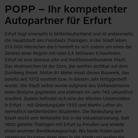
POPP – Ihr kompetenter
Autopartner für Erfurt
Erfurt liegt einerseits in Mitteldeutschland und ist andererseits
die Hauptstadt des Freistaats Thüringen. In der Stadt leben
213.000 Menschen doch handelt es sich zudem um eines der
Zentren einer Region mit rund 2,4 Millionen Einwohnern.
Erfurt ist eine überaus alte und traditionsverbundene Stadt.
Das Wahrzeichen ist der Dom, der weithin sichtbar auf dem
Domberg thront. Stolze 81 Meter misst dieses Bauwerk, das
bereits seit 1372 existiert bzw. in diesem Jahr fertiggestellt
wurde. Die Stadt selbst wurde aufgrund des Vorhandenseins
eines Bistums gegründet und erstmals im Jahr 742 urkundlich
erwähnt. Zudem befindet sich eine der ältesten Universitäten
in Erfurt – mit Gründungsjahr 1392 und Martin Luther als
vermutlich berühmtestem Studenten. Die Bedeutung der
Stadt reicht vom Mittelalter bis in die Industrialisierung. Seit
1802 gehörte Thüringen mit Erfurt zu Preußen und erlebte
einen enormen Bevölkerungsschub. Bis heute finden auch
zahlreiche Touristen ihren Weg in die Stadt und wollen die