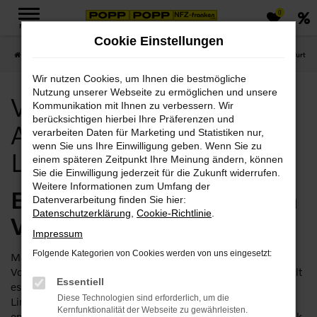
0
Zum
MENÜ
Hauptinhalt
Cookie Einstellungen
springen
Startseite
Erfurt
Volvo Erfurt, Volvo Angebote mit Lieferservice nach Erfurt
Wir nutzen Cookies, um Ihnen die bestmögliche
Nutzung unserer Webseite zu ermöglichen und unsere
Volvo Erfurt, Volvo
Kommunikation mit Ihnen zu verbessern. Wir
berücksichtigen hierbei Ihre Präferenzen und
Angebote mit
verarbeiten Daten für Marketing und Statistiken nur,
wenn Sie uns Ihre Einwilligung geben. Wenn Sie zu
Lieferservice nach Erfurt
einem späteren Zeitpunkt Ihre Meinung ändern, können
Sie die Einwilligung jederzeit für die Zukunft widerrufen.
Weitere Informationen zum Umfang der
Bei Popp finden Sie Ihren
Datenverarbeitung finden Sie hier:
Datenschutzerklärung
,
Cookie-Richtlinie
.
Volvo für Erfurt
Impressum
Folgende Kategorien von Cookies werden von uns eingesetzt:
Man kann es drehen und wenden, wie man will, aber: ein
Volvo ist stets ein geeignetes Fahrzeug für Erfurt. Dabei spielt
Essentiell
es noch nicht einmal eine Rolle, ob Sie sich für eien
Diese Technologien sind erforderlich, um die
Limousine, einen geräumigen Kombi oder ein SUV
Kernfunktionalität der Webseite zu gewährleisten.
entscheiden. Der Hersteller punktet durch ausgefeilte Technik