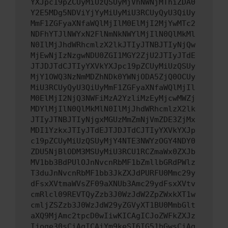
YXJpc19pZCUyMiUzQSUyMjVhNWNjMThiZDA0
Y2E5MDg5NDViYjYyMiUyMiU3RCUyQyU3QiUy
MmF1ZGFyaXNfaWQlMjIlM0ElMjI2MjYwMTc2
NDFhYTJlNWYxN2FlNmNkNWYlMjIlN0QlMkMl
N0IlMjJhdWRhcmlzX2lkJTIyJTNBJTIyNjQw
MjEwNjIzNzgwNDU0ZGI1MGY2ZjU2JTIyJTdE
JTJDJTdCJTIyYXVkYXJpc19pZCUyMiUzQSUy
MjY1OWQ3NzNmMDZhNDk0YWNjODA5ZjQ0OCUy
MiU3RCUyQyU3QiUyMmF1ZGFyaXNfaWQlMjIl
M0ElMjI2NjQ3NWFiMzA2YzliMzEyMjcwMWZj
MDYlMjIlN0QlMkMlN0IlMjJhdWRhcmlzX2lk
JTIyJTNBJTIyNjgxMGUzMmZmNjVmZDE3ZjMx
MDI1YzkxJTIyJTdEJTJDJTdCJTIyYXVkYXJp
c19pZCUyMiUzQSUyMjY4NTE3NWYzOGY4NDY0
ZDU5NjBlODM3MSUyMiU3RCU1RCZmaWx0ZXJb
MV1bb3BdPUlOJnNvcnRbMF1bZmllbGRdPWlz
T3duJnNvcnRbMF1bb3JkZXJdPURFU0Mmc29y
dFsxXVtmaWVsZF09aXNUb3Amc29ydFsxXVtv
cmRlcl09REVTQyZzb3J0WzJdW2ZpZWxkXT1w
cmljZSZzb3J0WzJdW29yZGVyXT1BU0MmbGlt
aXQ9MjAmc2tpcD0wIiwKICAgICJoZWFkZXJz
Ijoge30sCiAgICAiYm9keSI6IG51bGwsCiAg