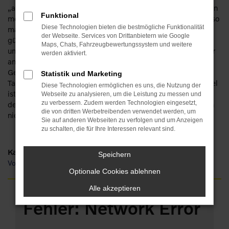
„arbeiten“. Keine Sorge: wir verfügen über eine Erfahrung von
Funktional
mehr als 110 Jahren im Automobilbereich und haben schon so
Diese Technologien bieten die bestmögliche Funktionalität
manchen Traum erfüllt. So werden auch Sie staunen, wie
der Webseite. Services von Drittanbietern wie Google
günstig ein Volvo V90 für Erfurt zu haben ist und wie viele
Maps, Chats, Fahrzeugbewertungssystem und weitere
unterschiedliche Möglichkeiten existieren. Die Rede ist unter
werden aktiviert.
anderem von einem Neuwagen. Oder einem
Gebrauchtfahrzeug, einem Jahreswagen, einer
Statistik und Marketing
Tageszulassung. Die Ideen gehen uns nicht aus und unser Ziel
Diese Technologien ermöglichen es uns, die Nutzung der
ist Ihre Mobilität in Erfurt. Dass der Volvo V90 hierfür eines
Webseite zu analysieren, um die Leistung zu messen und
zu verbessern. Zudem werden Technologien eingesetzt,
der am Besten geeigneten Fahrzeuge ist, braucht hoffentlich
die von dritten Werbetreibenden verwendet werden, um
nicht zusätzlich erwähnt zu werden.
Sie auf anderen Webseiten zu verfolgen und um Anzeigen
zu schalten, die für Ihre Interessen relevant sind.
Kategorie
Speichern
Volvo V90 Gebrauchtwagen Erfurt
Optionale Cookies ablehnen
Alle akzeptieren
Fehler: Network Error