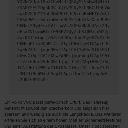
YXVkYXJpc19pZCUyMiUzQSUyMjVhNWNjMThi
ZDA0Y2E5MDg5NDViYjYyMCUyMiU3RCU1RCZm
aWx0ZXJbMV1bb3BdPUlOJnNvcnRbMF1bZmll
bGRdPWlzT3duJnNvcnRbMF1bb3JkZXJdPURF
U0Mmc29ydFsxXVtmaWVsZF09aXNUb3Amc29y
dFsxXVtvcmRlcl09REVTQyZzb3J0WzJdW2Zp
ZWxkXT1wcmljZSZzb3J0WzJdW29yZGVyXT1B
U0MmbGltaXQ9MjAmc2tpcD0wIiwKICAgICJo
ZWFkZXJzIjoge30sCiAgICAiYm9keSI6IG51
bGwsCiAgICAiZXhwZWN0IjogewogICAgICAi
cmVzcG9uc2VUeXBlIjogIiIKICAgIH0sCiAg
ICAidGltZW91dCI6IDAsCiAgICAicHJvZ3Jl
c3MiOiBudWxsLAogICAgInJpc2t5IjogZmFs
c2UKICB9Cn0=
Ein Volvo V90 passt perfekt nach Erfurt. Das Fahrzeug
beherrscht sowohl den Stadtverkehr und zeigt sich hier
sparsam und wendig als auch die Langstrecke. Des Weiteren
erfreuen Sie sich an einem hohen Maß an Sicherheitsfeatures
und einer Ausstattung der Extraklasse. Unser Tipp: sprechen