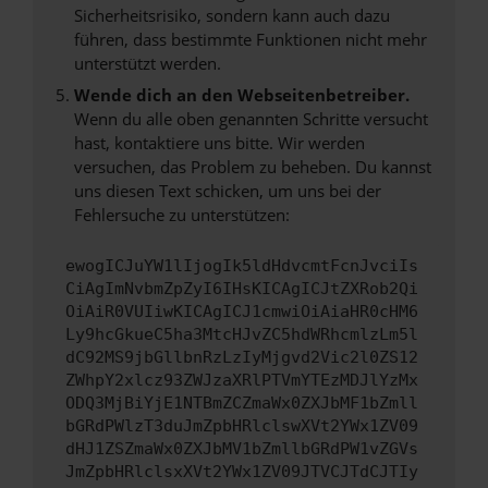
Sicherheitsrisiko, sondern kann auch dazu
führen, dass bestimmte Funktionen nicht mehr
unterstützt werden.
Wende dich an den Webseitenbetreiber.
Wenn du alle oben genannten Schritte versucht
hast, kontaktiere uns bitte. Wir werden
versuchen, das Problem zu beheben. Du kannst
uns diesen Text schicken, um uns bei der
Fehlersuche zu unterstützen:
ewogICJuYW1lIjogIk5ldHdvcmtFcnJvciIs
CiAgImNvbmZpZyI6IHsKICAgICJtZXRob2Qi
OiAiR0VUIiwKICAgICJ1cmwiOiAiaHR0cHM6
Ly9hcGkueC5ha3MtcHJvZC5hdWRhcmlzLm5l
dC92MS9jbGllbnRzLzIyMjgvd2Vic2l0ZS12
ZWhpY2xlcz93ZWJzaXRlPTVmYTEzMDJlYzMx
ODQ3MjBiYjE1NTBmZCZmaWx0ZXJbMF1bZmll
bGRdPWlzT3duJmZpbHRlclswXVt2YWx1ZV09
dHJ1ZSZmaWx0ZXJbMV1bZmllbGRdPW1vZGVs
JmZpbHRlclsxXVt2YWx1ZV09JTVCJTdCJTIy