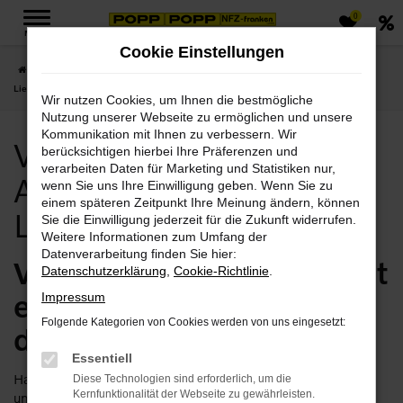
0
Zum
MENÜ
Hauptinhalt
Cookie Einstellungen
springen
Startseite
Erfurt
Volvo
Volvo Erfurt, Volvo V90 Angebote mit
Lieferservice nach Erfurt
Wir nutzen Cookies, um Ihnen die bestmögliche
Nutzung unserer Webseite zu ermöglichen und unsere
Kommunikation mit Ihnen zu verbessern. Wir
Volvo Erfurt, Volvo V90
berücksichtigen hierbei Ihre Präferenzen und
verarbeiten Daten für Marketing und Statistiken nur,
Angebote mit
wenn Sie uns Ihre Einwilligung geben. Wenn Sie zu
einem späteren Zeitpunkt Ihre Meinung ändern, können
Lieferservice nach Erfurt
Sie die Einwilligung jederzeit für die Zukunft widerrufen.
Weitere Informationen zum Umfang der
Datenverarbeitung finden Sie hier:
Volvo V90 in Erfurt – jetzt
Datenschutzerklärung
,
Cookie-Richtlinie
.
einsteigen und
Impressum
Folgende Kategorien von Cookies werden von uns eingesetzt:
durchstarten
Essentiell
Haben Sie Lust, schon bald in Ihrem Volvo V90 in Erfurt
Diese Technologien sind erforderlich, um die
Kernfunktionalität der Webseite zu gewährleisten.
unterwegs zu sein? Dann lassen Sie uns gemeinsam daran