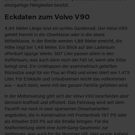
einzigartige Fähigkeiten besitzt.
Eckdaten zum Volvo V90
4,94 Meter Länge sind ein echtes Gardemaß. Der Volvo V90
gehört hiermit in die Oberklasse oder in die obere
Mittelklasse. In der Breite werden 1,88 Meter erreicht, die
Höhe liegt bei 1,48 Meter. Ein Blick auf den Laderaum
offenbart üppige Werte. 507 Liter passen allein in den
Kofferraum, was auch dann noch der Fall ist, wenn alle Sitze
belegt sind. Ein Umklappen der asymmetrisch geteilten
Rücksitze sorgt für ein Plus an Platz und einen Wert von 1.473
Liter. Für Einkäufe und Urlaubsreisen reicht das vollkommen
aus – auch dann, wenn mit der ganzen Familie gefahren wird.
In der Motorisierung gibt sich der Volvo V90 bescheiden aber
dennoch kraftvoll und effizient. Das Fahrzeug wird seit dem
Facelift nur noch in zwei sparsamen Dieselvarianten
angeboten, die in Kombination mit Frontantrieb 197 PS oder
als Allradler 235 PS auf die Straße bringen. Für die
Krafteinteilung steht eine Acht-Gang-Geartronic zur
Verfügung, was auch für die Benziner gilt. Hier wurde Anfang