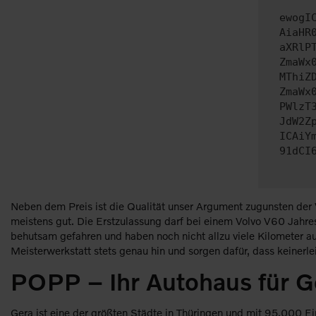
ewogI
AiaHR
aXRlP
ZmaWx
MThiZ
ZmaWx
PWlzT
JdW2Z
ICAiY
91dCI
Neben dem Preis ist die Qualität unser Argument zugunsten der
meistens gut. Die Erstzulassung darf bei einem Volvo V60 Jahr
behutsam gefahren und haben noch nicht allzu viele Kilometer a
Meisterwerkstatt stets genau hin und sorgen dafür, dass keinerle
POPP – Ihr Autohaus für G
Gera ist eine der größten Städte in Thüringen und mit 95.000 Ei