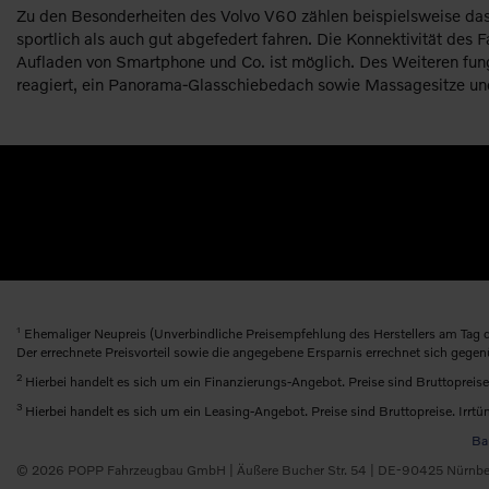
Zu den Besonderheiten des Volvo V60 zählen beispielsweise das
sportlich als auch gut abgefedert fahren. Die Konnektivität de
Aufladen von Smartphone und Co. ist möglich. Des Weiteren fun
reagiert, ein Panorama-Glasschiebedach sowie Massagesitze un
1
Ehemaliger Neupreis (Unverbindliche Preisempfehlung des Herstellers am Tag d
Der errechnete Preisvorteil sowie die angegebene Ersparnis errechnet sich gege
2
Hierbei handelt es sich um ein Finanzierungs-Angebot. Preise sind Bruttopreise
3
Hierbei handelt es sich um ein Leasing-Angebot. Preise sind Bruttopreise. Irrtü
Bar
© 2026 POPP Fahrzeugbau GmbH | Äußere Bucher Str. 54 | DE-90425 Nürnber