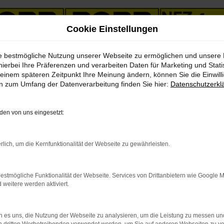
Cookie Einstellungen
ie bestmögliche Nutzung unserer Webseite zu ermöglichen und unsere
gebote mit Lieferservice nach Gera
hierbei Ihre Präferenzen und verarbeiten Daten für Marketing und Stati
einem späteren Zeitpunkt Ihre Meinung ändern, können Sie die Einwillig
en zum Umfang der Datenverarbeitung finden Sie hier:
Datenschutzerkl
reswagen Angebote mit Lief
en von uns eingesetzt:
nser Tipp für Gera
rlich, um die Kernfunktionalität der Webseite zu gewährleisten.
 teuren) Neuwagen und einem (vermeintlich alten) Gebrauchten sc
hrzeug. Preislich heben sich Volvo V60 Jahreswagen deutlich von N
n die Tasche greifen müssen und bieten Ihnen zudem erstklassige Qu
estmögliche Funktionalität der Webseite. Services von Drittanbietern wie Google 
Sie zahlen in bequemen monatlichen Raten.
eitere werden aktiviert.
 es uns, die Nutzung der Webseite zu analysieren, um die Leistung zu messen u