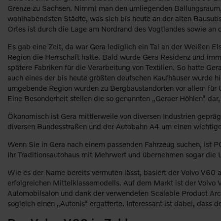
Grenze zu Sachsen. Nimmt man den umliegenden Ballungsraum, so 
wohlhabendsten Städte, was sich bis heute an der alten Bausubst
Ortes ist durch die Lage am Nordrand des Vogtlandes sowie an 
Es gab eine Zeit, da war Gera lediglich ein Tal an der Weißen El
Region die Herrschaft hatte. Bald wurde Gera Residenz und immer
spätere Fabriken für die Verarbeitung von Textilien. So hatte G
auch eines der bis heute größten deutschen Kaufhäuser wurde h
umgebende Region wurden zu Bergbaustandorten vor allem für U
Eine Besonderheit stellen die so genannten „Geraer Höhlen“ dar,
Ökonomisch ist Gera mittlerweile von diversen Industrien gepr
diversen Bundesstraßen und der Autobahn A4 um einen wichtigen
Wenn Sie in Gera nach einem passenden Fahrzeug suchen, ist POP
Ihr Traditionsautohaus mit Mehrwert und übernehmen sogar die L
Wie es der Name bereits vermuten lässt, basiert der Volvo V60 
erfolgreichen Mittelklassemodells. Auf dem Markt ist der Volvo
Automobilsalon und dank der verwendeten Scalable Product Ar
sogleich einen „Autonis“ ergatterte. Interessant ist dabei, das