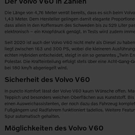
Der Volvo V60 in Zahlen
Die Länge von 4,76 Meter verrät bereits, dass es sich beim Vol
1,43 Meter. Dem Hersteller gelingen damit elegante Proportione
dass allein in den Kofferraum des Schweden bis zu 529 Liter pas
elektronisch – ein Knopfdruck genügt. In Tests wird zudem imm
Seit 2020 ist auch der Volvo V60 nicht mehr als Diesel zu haben.
liegt zwischen 163 und 300 PS, wobei die kleineren Ausführunge
echten Hybriden entscheidet, steigt in ein so genanntes „Twin
Polestar. Die Krafteinteilung erfolgt stets über eine Acht-Gang
bei 180 km/h abgeriegelt wird.
Sicherheit des Volvo V60
In puncto Komfort lässt der Volvo V60 kaum Wünsche offen. Man
Teppich und besonders weichen Oberflächen aus Kunststoff. Bis in
einen Ausweichassistenten, der noch dazu das Fahrzeug komplet
Fußgängern und Radfahrern funktioniert tadellos. Weitere Featu
Spur automatisch gehalten.
Möglichkeiten des Volvo V60