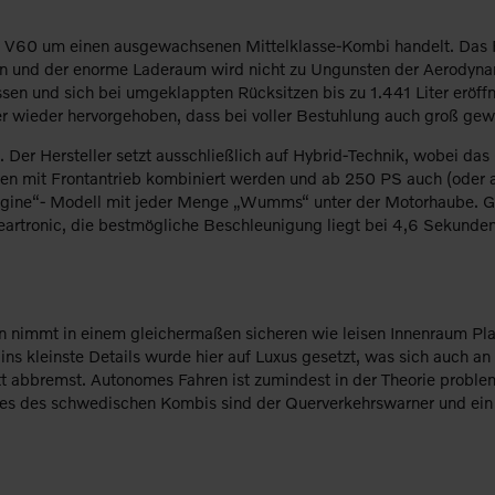
vo V60 um einen ausgewachsenen Mittelklasse-Kombi handelt. Das Fa
n und der enorme Laderaum wird nicht zu Ungunsten der Aerodynamik
sen und sich bei umgeklappten Rücksitzen bis zu 1.441 Liter eröff
er wieder hervorgehoben, dass bei voller Bestuhlung auch groß g
 Der Hersteller setzt ausschließlich auf Hybrid-Technik, wobei das
n mit Frontantrieb kombiniert werden und ab 250 PS auch (oder aus
 Engine“- Modell mit jeder Menge „Wumms“ unter der Motorhaube. 
-Geartronic, die bestmögliche Beschleunigung liegt bei 4,6 Sekunde
 nimmt in einem gleichermaßen sicheren wie leisen Innenraum Pla
s kleinste Details wurde hier auf Luxus gesetzt, was sich auch an 
t abbremst. Autonomes Fahren ist zumindest in der Theorie proble
res des schwedischen Kombis sind der Querverkehrswarner und ein 