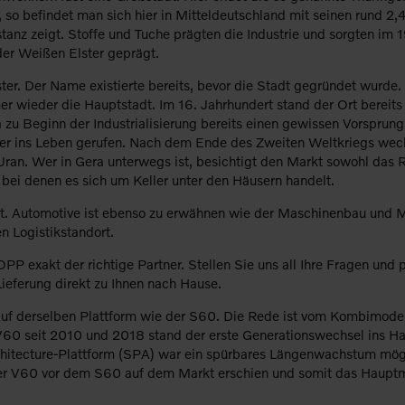
befindet man sich hier in Mitteldeutschland mit seinen rund 2,4 
anz zeigt. Stoffe und Tuche prägten die Industrie und sorgten im 1
der Weißen Elster geprägt.
ster. Der Name existierte bereits, bevor die Stadt gegründet wurde
 wieder die Hauptstadt. Im 16. Jahrhundert stand der Ort bereits 
era zu Beginn der Industrialisierung bereits einen gewissen Vorspru
ier ins Leben gerufen. Nach dem Ende des Zweiten Weltkriegs wech
ran. Wer in Gera unterwegs ist, besichtigt den Markt sowohl das
 bei denen es sich um Keller unter den Häusern handelt.
ägt. Automotive ist ebenso zu erwähnen wie der Maschinenbau und 
 Logistikstandort.
P exakt der richtige Partner. Stellen Sie uns all Ihre Fragen und
ieferung direkt zu Ihnen nach Hause.
auf derselben Plattform wie der S60. Die Rede ist vom Kombimodel
 V60 seit 2010 und 2018 stand der erste Generationswechsel ins Ha
chitecture-Plattform (SPA) war ein spürbares Längenwachstum mö
s der V60 vor dem S60 auf dem Markt erschien und somit das Hauptm