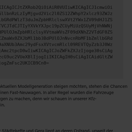
KICAgICJtZXRob2QiOiAiR0VUIiwKICAgICJ1cmwiOi
GllbnRzLzIyMjgvd2Vic2l0ZS12ZWhpY2xlcz93ZWJz
lbGRdPWlzT3duJmZpbHRlclswXVt2YWx1ZV09dHJ1ZS
TVCJTdCJTIyYXVkYXJpc19pZCUyMiUzQSUyMjVhNWNj
dPUlOJmZpbHRlclsyXVtmaWVsZF09dXNhZ2VTdGF0ZS
CZmaWx0ZXJbMl1bb3BdPUlOJnNvcnRbMF1bZmllbGRd
9aXNUb3Amc29ydFsxXVtvcmRlcl09REVTQyZzb3J0Wz
jAmc2tpcD0wIiwKICAgICJoZWFkZXJzIjoge30sCiAg
zcG9uc2VUeXBlIjogIiIKICAgIH0sCiAgICAidGltZW
jogZmFsc2UKICB9Cn0=
aktuellen Modellgeneration steigen möchten, stehen die Chancen
einen Fast-Neuwagen. In aller Regel wurden die Fahrzeuge
gen zu machen, denn wir schauen in unserer Kfz-
in.
r Städtekette und Gera liegt an deren Ostrand, unweit der