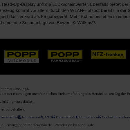
 Head-Up-Display und die LED-Scheinwerfer. Ebenfalls bietet der 
s Fahrzeug kommt vor allem durch den WLAN-Hotspot bereits in der
giert das Lenkrad als Eingabegerät. Mehr Extras bestehen in eine
d eine edle Soundanlage von Bowers & Wilkins®.
er Erstzulassung).
nüber der ehemaligen unverbindlichen Preisempfehlung des Herstellers am Tag der E
. Irrtümer vorbehalten.
mer vorbehalten.
rierefreiheit
Impressum
AGB
Datenschutz
Compliance
Cookie Einstellun
g | email@popp-fahrzeugbau.de |
Webdesign by audaris.de