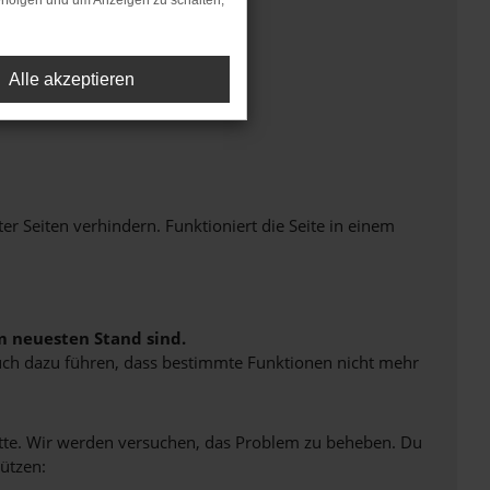
rfolgen und um Anzeigen zu schalten,
Alle akzeptieren
Seiten verhindern. Funktioniert die Seite in einem
m neuesten Stand sind.
 auch dazu führen, dass bestimmte Funktionen nicht mehr
bitte. Wir werden versuchen, das Problem zu beheben. Du
ützen: