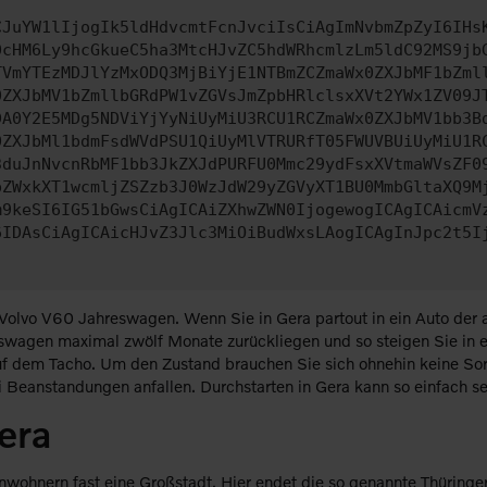
CJuYW1lIjogIk5ldHdvcmtFcnJvciIsCiAgImNvbmZpZyI6IHs
0cHM6Ly9hcGkueC5ha3MtcHJvZC5hdWRhcmlzLm5ldC92MS9jb
TVmYTEzMDJlYzMxODQ3MjBiYjE1NTBmZCZmaWx0ZXJbMF1bZml
0ZXJbMV1bZmllbGRdPW1vZGVsJmZpbHRlclsxXVt2YWx1ZV09J
DA0Y2E5MDg5NDViYjYyNiUyMiU3RCU1RCZmaWx0ZXJbMV1bb3B
0ZXJbMl1bdmFsdWVdPSU1QiUyMlVTRURfT05FWUVBUiUyMiU1R
3duJnNvcnRbMF1bb3JkZXJdPURFU0Mmc29ydFsxXVtmaWVsZF0
pZWxkXT1wcmljZSZzb3J0WzJdW29yZGVyXT1BU0MmbGltaXQ9M
m9keSI6IG51bGwsCiAgICAiZXhwZWN0IjogewogICAgICAicmV
6IDAsCiAgICAicHJvZ3Jlc3MiOiBudWxsLAogICAgInJpc2t5I
 Volvo V60 Jahreswagen. Wenn Sie in Gera partout in ein Auto der 
eswagen maximal zwölf Monate zurückliegen und so steigen Sie in 
uf dem Tacho. Um den Zustand brauchen Sie sich ohnehin keine Sor
i Beanstandungen anfallen. Durchstarten in Gera kann so einfach se
era
nwohnern fast eine Großstadt. Hier endet die so genannte Thüringe