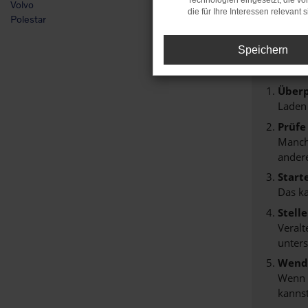
Technologien eingesetzt, die v
Volvo
Fehl
die für Ihre Interessen relevant s
Polestar
Speichern
Beim Lade
Hier sind 
Überp
Laden
Prüfe
Manche
andere
Start
Das k
Stell
Veralt
unters
Wende
Wenn d
kannst