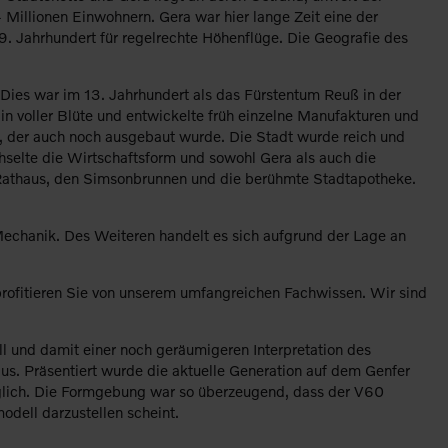
Millionen Einwohnern. Gera war hier lange Zeit eine der
9. Jahrhundert für regelrechte Höhenflüge. Die Geografie des
. Dies war im 13. Jahrhundert als das Fürstentum Reuß in der
in voller Blüte und entwickelte früh einzelne Manufakturen und
ng, der auch noch ausgebaut wurde. Die Stadt wurde reich und
selte die Wirtschaftsform und sowohl Gera als auch die
 Rathaus, den Simsonbrunnen und die berühmte Stadtapotheke.
Mechanik. Des Weiteren handelt es sich aufgrund der Lage an
 profitieren Sie von unserem umfangreichen Fachwissen. Wir sind
l und damit einer noch geräumigeren Interpretation des
us. Präsentiert wurde die aktuelle Generation auf dem Genfer
glich. Die Formgebung war so überzeugend, dass der V60
odell darzustellen scheint.