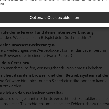
on dritten Werbetreibenden verwendet werden, um Sie auf anderen Webseiten zu ve
er: Network Error
ind.
n ist ein Fehler aufgetreten.
Optionale Cookies ablehnen
ein paar Tipps, die dir helfen können:
rüfe deine Firewall und deine Internetverbindung.
 andere Webseiten, zum Beispiel deine Suchmaschine?
 deine Browsererweiterungen.
 Erweiterungen, wie Werbeblocker, können das Laden bestimmter 
n Browser oder in einem privaten Fenster?
e dein Gerät neu.
ann manchmal helfen, vorübergehende Probleme zu beheben.
e sicher, dass dein Browser und dein Betriebssystem auf de
ete Software birgt nicht nur ein Sicherheitsrisiko, sondern kann
tützt werden.
 dich an den Webseitenbetreiber.
u alle oben genannten Schritte versucht hast, kontaktiere uns 
 uns diesen Text schicken, um uns bei der Fehlersuche zu unterst