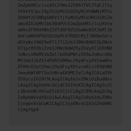
JmZpbHRlclsxXVt2YWx1ZV09JTVCJTdCJTIy
YXVkYXJpc19pZCUyMiUzQSUyMjVhNWNjMThi
ZDA0Y2E5MDg5NDViYjYyNSUyMiU3RCU1RCZm
aWx0ZXJbMV1bb3BdPUlOJmZpbHRlclsyXVtm
aWVsZF09dXNhZ2VTdGF0ZSZmaWx0ZXJbMl1b
dmFsdWVdPSU1QiUyMlVTRUQlMjIlNUQmZmls
dGVyWzJdW29wXT1JTiZzb3J0WzBdW2ZpZWxk
XT1pc093biZzb3J0WzBdW29yZGVyXT1ERVND
JnNvcnRbMV1bZmllbGRdPWlzVG9wJnNvcnRb
MV1bb3JkZXJdPURFU0Mmc29ydFsyXVtmaWVs
ZF09cHJpY2Umc29ydFsyXVtvcmRlcl09QVND
JmxpbWl0PTIwJnNraXA9MCIsCiAgICAiaGVh
ZGVycyI6IHt9LAogICAgImJvZHkiOiBudWxs
LAogICAgImV4cGVjdCI6IHsKICAgICAgInJl
c3BvbnNlVHlwZSI6ICIiCiAgICB9LAogICAg
InRpbWVvdXQiOiAwLAogICAgInByb2dyZXNz
IjogbnVsbCwKICAgICJyaXNreSI6IGZhbHNl
CiAgfQp9