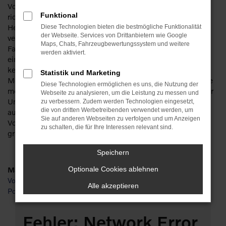
Volvo XC60 Gebrauchtwagen für Gera – das klingt gut und
Funktional
richtig. Sparen Sie getrost ordentlich Geld, denn bei diesem
Hersteller machen Sie auch mit einem Gebrauchten nichts
Diese Technologien bieten die bestmögliche Funktionalität
der Webseite. Services von Drittanbietern wie Google
verkehrt. Die Besonderheit liegt in der Langlebigkeit der
Maps, Chats, Fahrzeugbewertungssystem und weitere
Fahrzeuge. Ein Volvo XC60 Gebrauchtwagen kann bereits
werden aktiviert.
einige Jahre gefahren worden sein und zeigt immer noch
keinerlei Anzeichen von Ermüdung. Wir bieten Ihnen für Ihre
Statistik und Marketing
Mobilität in Gera bevorzugt junge Gebrauchte und lassen Sie
Diese Technologien ermöglichen es uns, die Nutzung der
meist in scheckheftgepflegte Fahrzeuge einsteigen. Da unser
Webseite zu analysieren, um die Leistung zu messen und
Unternehmen mit seiner Tradition von mehr als 110 Jahren
zu verbessern. Zudem werden Technologien eingesetzt,
die von dritten Werbetreibenden verwendet werden, um
auch über mehrere Werkstätten verfügt, checken wir jeden
Sie auf anderen Webseiten zu verfolgen und um Anzeigen
Volvo XC60 Gebrauchtwagen vor dem Verkauf nach Gera
zu schalten, die für Ihre Interessen relevant sind.
gründlich durch und sorgen für einen erstklassigen Zustand.
Speichern
Marken
Optionale Cookies ablehnen
Volvo
Alle akzeptieren
Polestar
Fehler: Network Error