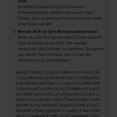
sind.
Veraltete Software birgt nicht nur ein
Sicherheitsrisiko, sondern kann auch dazu
führen, dass bestimmte Funktionen nicht mehr
unterstützt werden.
Wende dich an den Webseitenbetreiber.
Wenn du alle oben genannten Schritte versucht
hast, kontaktiere uns bitte. Wir werden
versuchen, das Problem zu beheben. Du kannst
uns diesen Text schicken, um uns bei der
Fehlersuche zu unterstützen:
ewogICJuYW1lIjogIk5ldHdvcmtFcnJvciIs
CiAgImNvbmZpZyI6IHsKICAgICJtZXRob2Qi
OiAiR0VUIiwKICAgICJ1cmwiOiAiaHR0cHM6
Ly9hcGkueC5ha3MtcHJvZC5hdWRhcmlzLm5l
dC92MS9jbGllbnRzLzIyMjgvd2Vic2l0ZS12
ZWhpY2xlcz93ZWJzaXRlPTVmYTEzMDJlYzMx
ODQ3MjBiYjE1NTBmZCZmaWx0ZXJbMF1bZmll
bGRdPWlzT3duJmZpbHRlclswXVt2YWx1ZV09
dHJ1ZSZmaWx0ZXJbMV1bZmllbGRdPW1vZGVs