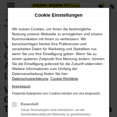
0
Zum
MENÜ
Hauptinhalt
Cookie Einstellungen
springen
Startseite
Gera
Volvo
Volvo XC60
Volvo Gera, Volvo XC60
Gebrauchtwagen Angebote mit Lieferservice nach Gera
Wir nutzen Cookies, um Ihnen die bestmögliche
Nutzung unserer Webseite zu ermöglichen und unsere
Kommunikation mit Ihnen zu verbessern. Wir
Volvo Gera, Volvo XC60
berücksichtigen hierbei Ihre Präferenzen und
verarbeiten Daten für Marketing und Statistiken nur,
Gebrauchtwagen
wenn Sie uns Ihre Einwilligung geben. Wenn Sie zu
einem späteren Zeitpunkt Ihre Meinung ändern, können
Angebote mit
Sie die Einwilligung jederzeit für die Zukunft widerrufen.
Weitere Informationen zum Umfang der
Lieferservice nach Gera
Datenverarbeitung finden Sie hier:
Datenschutzerklärung
,
Cookie-Richtlinie
.
Volvo XC60
Impressum
Folgende Kategorien von Cookies werden von uns eingesetzt:
Gebrauchtwagen vom
Essentiell
Traditionshändler für Gera
Diese Technologien sind erforderlich, um die
Kernfunktionalität der Webseite zu gewährleisten.