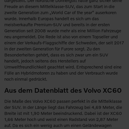
dargestellt. Der nordische Donnergott hätte ganz sicher seine
Freude an diesem Mittelklasse-SUV, das zum Start in die
zweite Generation zum „World Car of the year“ auserkoren
wurde. Innerhalb Europas handelt es sich um das
meistverkaufte Premium-SUV und bereits in der ersten
Generation seit 2008 wurde mehr als eine Million Fahrzeuge
neu angemeldet. Die Rede ist also von einem Topseller und
einem der Verkaufs-Flaggschiffe der Schweden, der seit 2017
in der zweiten Generation für Furore sorgt. Zu den
Besonderheiten gehört, dass es sich zwar um ein SUV
handelt, jedoch seitens des Herstellers auf
Umweltfreundlichkeit geachtet wird. Entsprechend sind eine
Fülle an Hybridmotoren zu haben und der Verbrauch wurde
noch einmal gedrückt.
Aus dem Datenblatt des Volvo XC60
Die Maße des Volvo XC60 passen perfekt in die Mittelklasse
der SUV. In der Länge liegt das Fahrzeug bei 4,69 Meter, die
Breite ist mit 1,90 Meter beeindruckend. Dabei ist der XC60
1,66 Meter hoch und weist einen Radstand von 2,87 Meter
auf. Da es sich ein wenig auch um einen Geländewagen