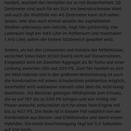
handelt, wuchert der Hersteller nur so mit Bodenfreiheit. 22
Zentimeter sind auch für ein SUV ein beeindruckender Wert
und auch die Watttiefe von 40 Zentimeter kann sich sehen
lassen. Wer also auch einmal abseits der asphaltierten
Straßen unterwegs sein möchte, liegt hier goldrichtig. Der
Laderaum liegt bei 483 Liter im Kofferraum und maximalen
1.410 Liter, sofern der hintere Sitzbereich geopfert wird.
Anders, als bei den Limousinen und Kombis der Mittelklasse,
verzichtet Volvo beim XC60 (noch) nicht auf Dieselmotoren.
Eingesetzt wird ein Zweiliter-Aggregat als Bi-Turbo und einer
Leistung zwischen 150 und 235 PS. Zum Teil handelt es sich
um Mild-Hybride und in den größeren Motorisierung ist auch
die Kombination mit einem Allradantrieb problemlos möglich.
Geschaltet wird wahlweise manuell oder über die Acht-Gang-
Geartronic. Als Benziner gelangen Mildhybride zum Einsatz,
die es auf 197 bis zu 300 PS bringen und wer richtig viel
Power wünscht, entscheidet sich für einen Twin-Engine mit
bis zu 407 PS. Die Rede ist in diesem Fall natürlich von der
Kombination aus Benzin- und Elektromotor und damit einem
Hybriden. Die beste Beschleunigung liegt bei 5,3 Sekunden
auf 100 km/h.